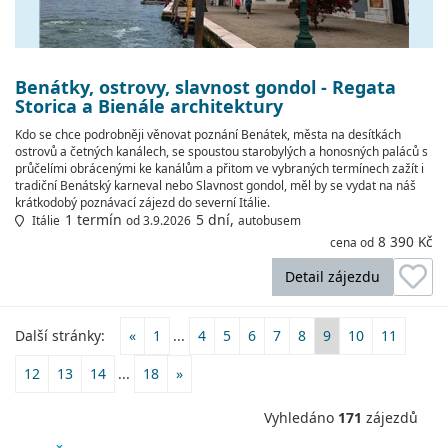
Benátky, ostrovy, slavnost gondol - Regata
Storica a Bienále architektury
Kdo se chce podrobněji věnovat poznání Benátek, města na desítkách
ostrovů a četných kanálech, se spoustou starobylých a honosných paláců s
průčelími obrácenými ke kanálům a přitom ve vybraných termínech zažít i
tradiční Benátský karneval nebo Slavnost gondol, měl by se vydat na náš
krátkodobý poznávací zájezd do severní Itálie.
1 termín
5 dní,
Itálie
od 3.9.2026
autobusem
8 390 Kč
cena od
Detail zájezdu
Další stránky:
«
1
...
4
5
6
7
8
9
10
11
12
13
14
...
18
»
Vyhledáno
171
zájezdů