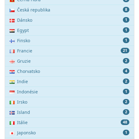
Česká republika
8
Dánsko
1
Egypt
1
Finsko
1
Francie
21
Gruzie
2
Chorvatsko
4
Indie
2
Indonésie
1
Irsko
2
Island
2
Itálie
48
Japonsko
1