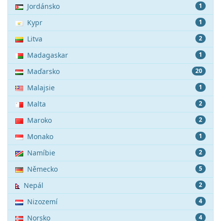
Jordánsko
1
Kypr
1
Litva
2
Madagaskar
1
Maďarsko
20
Malajsie
1
Malta
2
Maroko
2
Monako
1
Namíbie
2
Německo
5
Nepál
2
Nizozemí
4
Norsko
4