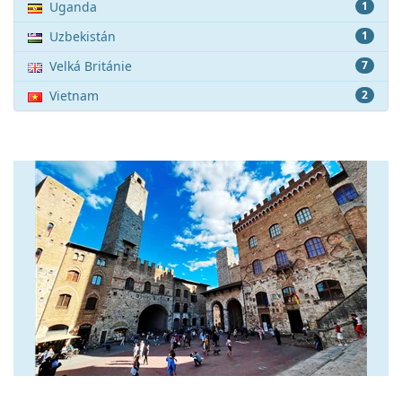
Uganda
1
Uzbekistán
1
Velká Británie
7
Vietnam
2