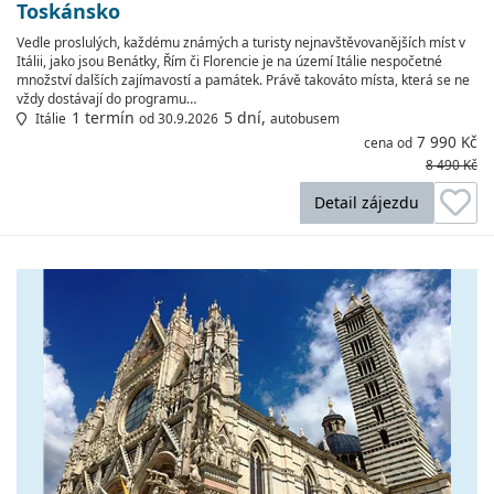
Toskánsko
Vedle proslulých, každému známých a turisty nejnavštěvovanějších míst v
Itálii, jako jsou Benátky, Řím či Florencie je na území Itálie nespočetné
množství dalších zajímavostí a památek. Právě takováto místa, která se ne
vždy dostávají do programu…
1 termín
5 dní,
Itálie
od 30.9.2026
autobusem
7 990 Kč
cena od
8 490 Kč
Detail zájezdu