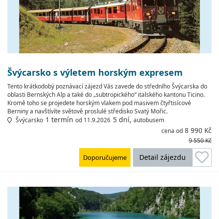
Švýcarsko s výletem horským expresem
Tento krátkodobý poznávací zájezd Vás zavede do středního Švýcarska do
oblasti Bernských Alp a také do „subtropického“ italského kantonu Ticino.
Kromě toho se projedete horským vlakem pod masivem čtyřtisícové
Berniny a navštívíte světově proslulé středisko Svatý Mořic.
1 termín
5 dní,
Švýcarsko
od 11.9.2026
autobusem
8 990 Kč
cena od
9 550 Kč
Detail zájezdu
Doporučujeme