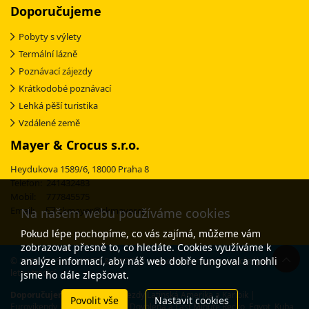
Doporučujeme
Pobyty s výlety
Termální lázně
Poznávací zájezdy
Krátkodobé poznávací
Lehká pěší turistika
Vzdálené země
Mayer & Crocus s.r.o.
Heydukova 1589/6, 18000 Praha 8
Telefon: 241432483
Mobil: 777845575
Email:
ckmayer@ckmayer.cz
Na našem webu používáme cookies
Pokud lépe pochopíme, co vás zajímá, můžeme vám
zobrazovat přesně to, co hledáte. Cookies využíváme k
analýze informací, aby náš web dobře fungoval a mohli
© 2003-2025 CK MAYER & CROCUS - specialista na poznávací zájezdy s 30-
letou tradicí
jsme ho dále zlepšovat.
Doporučujeme:
Poznávací zájezdy Latinská Amerika a Karibik
|
Povolit vše
Nastavit cookies
Eurovíkendy
|
Lyžování Itálie
|
Dovolená a Last Minute Řecko, Egypt, Kuba