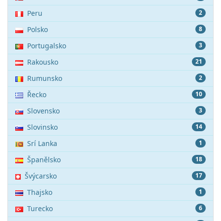
Peru
2
Polsko
8
Portugalsko
3
Rakousko
21
Rumunsko
2
Řecko
10
Slovensko
3
Slovinsko
14
Srí Lanka
1
Španělsko
18
Švýcarsko
17
Thajsko
1
Turecko
6