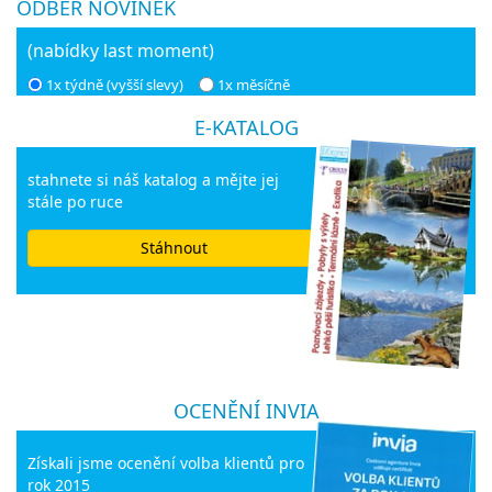
ODBĚR NOVINEK
(nabídky last moment)
1x týdně (vyšší slevy)
1x měsíčně
E-KATALOG
stahnete si náš katalog a mějte jej
stále po ruce
Stáhnout
OCENĚNÍ INVIA
Získali jsme ocenění volba klientů pro
rok 2015