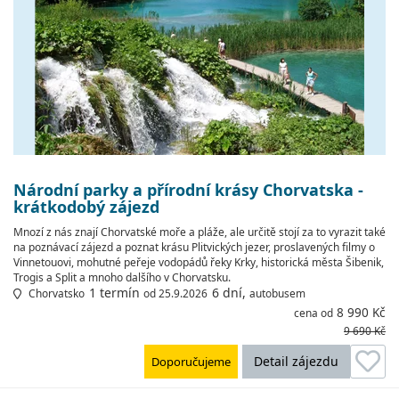
Národní parky a přírodní krásy Chorvatska -
krátkodobý zájezd
Mnozí z nás znají Chorvatské moře a pláže, ale určitě stojí za to vyrazit také
na poznávací zájezd a poznat krásu Plitvických jezer, proslavených filmy o
Vinnetouovi, mohutné peřeje vodopádů řeky Krky, historická města Šibenik,
Trogis a Split a mnoho dalšího v Chorvatsku.
1 termín
6 dní,
Chorvatsko
od 25.9.2026
autobusem
8 990 Kč
cena od
9 690 Kč
Detail zájezdu
Doporučujeme