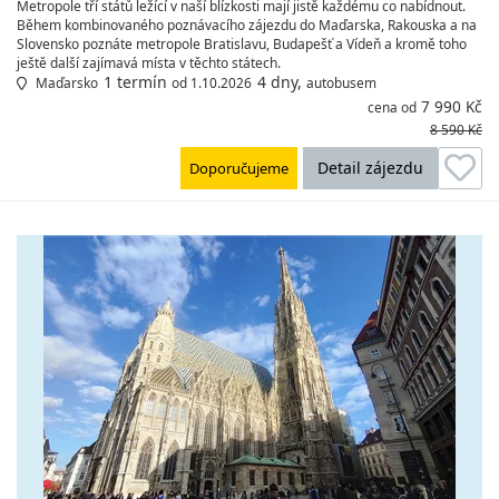
Metropole tří států ležící v naší blízkosti mají jistě každému co nabídnout.
Během kombinovaného poznávacího zájezdu do Maďarska, Rakouska a na
Slovensko poznáte metropole Bratislavu, Budapešť a Vídeň a kromě toho
ještě další zajímavá místa v těchto státech.
1 termín
4 dny,
Maďarsko
od 1.10.2026
autobusem
7 990 Kč
cena od
8 590 Kč
Detail zájezdu
Doporučujeme