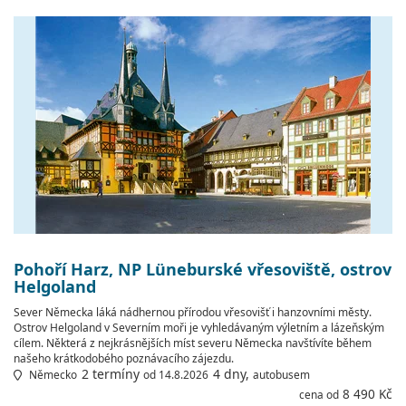
Pohoří Harz, NP Lüneburské vřesoviště, ostrov
Helgoland
Sever Německa láká nádhernou přírodou vřesovišť i hanzovními městy.
Ostrov Helgoland v Severním moři je vyhledávaným výletním a lázeňským
cílem. Některá z nejkrásnějších míst severu Německa navštívíte během
našeho krátkodobého poznávacího zájezdu.
2 termíny
4 dny,
Německo
od 14.8.2026
autobusem
8 490 Kč
cena od