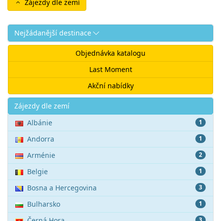
Zájezdy dle zemí
Nejžádanější destinace
Objednávka katalogu
Last Moment
Akční nabídky
Akce
Zájezdy dle zemí
Albánie
1
Andorra
1
Arménie
2
Belgie
1
Bosna a Hercegovina
3
Bulharsko
1
Černá Hora
3