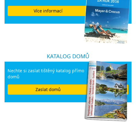
Více informací
KATALOG DOMŮ
Nechte si zaslat tištěný katalog přímo
domů
Zaslat domů