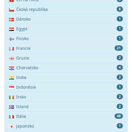
Česká republika
8
Dánsko
1
Egypt
1
Finsko
1
Francie
21
Gruzie
2
Chorvatsko
4
Indie
2
Indonésie
1
Irsko
2
Island
2
Itálie
48
Japonsko
1