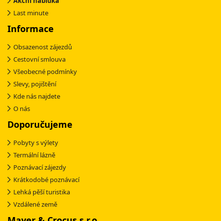
Akční nabídka
Last minute
Informace
Obsazenost zájezdů
Cestovní smlouva
Všeobecné podmínky
Slevy, pojištění
Kde nás najdete
O nás
Doporučujeme
Pobyty s výlety
Termální lázně
Poznávací zájezdy
Krátkodobé poznávací
Lehká pěší turistika
Vzdálené země
Mayer & Crocus s.r.o.