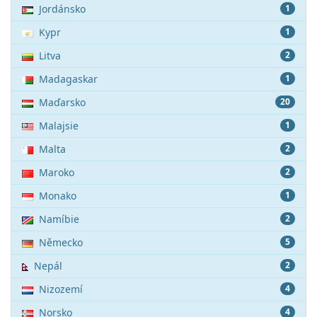
Jordánsko
1
Kypr
1
Litva
2
Madagaskar
1
Maďarsko
20
Malajsie
1
Malta
2
Maroko
2
Monako
1
Namíbie
2
Německo
5
Nepál
2
Nizozemí
4
Norsko
4