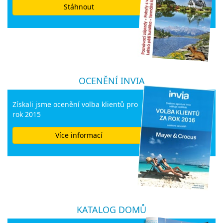
Stáhnout
OCENĚNÍ INVIA
Získali jsme ocenění volba klientů pro
rok 2015
Více informací
KATALOG DOMŮ