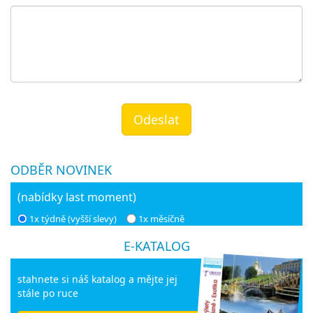
Odeslat
ODBĚR NOVINEK
(nabídky last moment)
1x týdně (vyšší slevy)
1x měsíčně
E-KATALOG
stahnete si náš katalog a mějte jej
stále po ruce