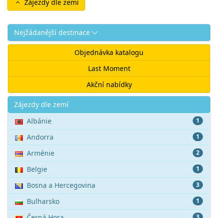
Zájezdy dle zemí
Nejžádanější destinace
Objednávka katalogu
Last Moment
Akční nabídky
Akce
Zájezdy dle zemí
Albánie
1
Andorra
1
Arménie
2
Belgie
1
Bosna a Hercegovina
3
Bulharsko
1
Černá Hora
3