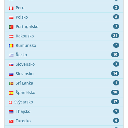
Peru
2
Polsko
8
Portugalsko
3
Rakousko
21
Rumunsko
2
Řecko
10
Slovensko
3
Slovinsko
14
Srí Lanka
1
Španělsko
18
Švýcarsko
17
Thajsko
1
Turecko
6