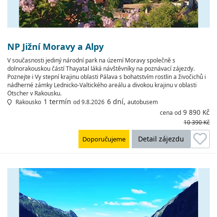
NP Jižní Moravy a Alpy
V současnosti jediný národní park na území Moravy společně s
dolnorakouskou částí Thayatal láká návštěvníky na poznávací zájezdy.
Poznejte i Vy stepní krajinu oblasti Pálava s bohatstvím rostlin a živočichů i
nádherné zámky Lednicko-Valtického areálu a divokou krajinu v oblasti
Ötscher v Rakousku.
1 termín
6 dní,
Rakousko
od 9.8.2026
autobusem
9 890 Kč
cena od
10 390 Kč
Detail zájezdu
Doporučujeme