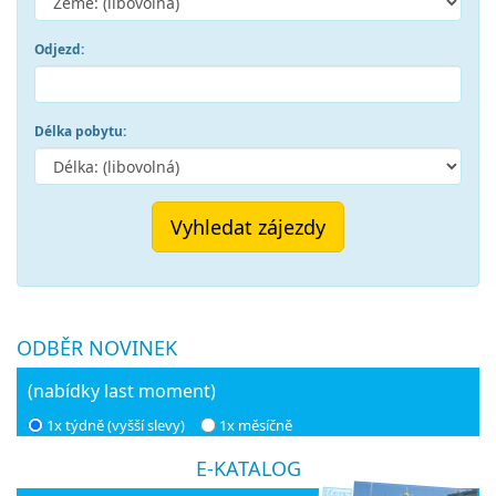
Odjezd:
Délka pobytu:
Vyhledat zájezdy
ODBĚR NOVINEK
(nabídky last moment)
1x týdně (vyšší slevy)
1x měsíčně
E-KATALOG