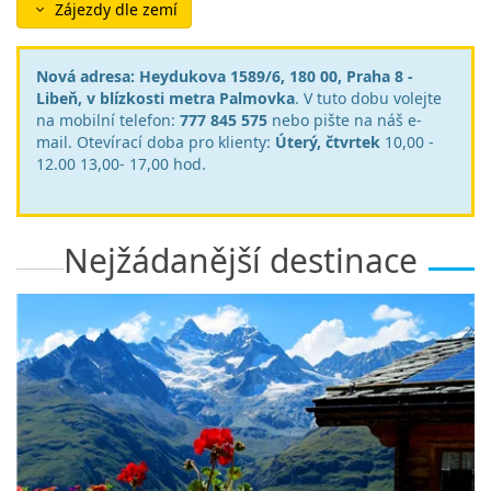
Zájezdy dle zemí
Nová adresa: Heydukova 1589/6, 180 00, Praha 8 -
Libeň, v blízkosti metra Palmovka
. V tuto dobu volejte
na mobilní telefon:
777 845 575
nebo pište na náš e-
mail. Otevírací doba pro klienty:
Úterý, čtvrtek
10,00 -
12.00 13,00- 17,00 hod.
Nejžádanější destinace