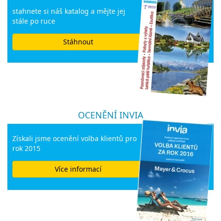
stahnete si náš katalog a mějte jej
stále po ruce
Stáhnout
OCENĚNÍ INVIA
Získali jsme ocenění volba klientů pro
rok 2015
Více informací