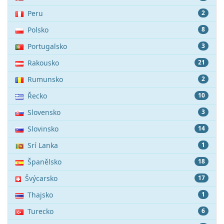
Peru
2
Polsko
8
Portugalsko
3
Rakousko
21
Rumunsko
2
Řecko
10
Slovensko
3
Slovinsko
14
Srí Lanka
1
Španělsko
18
Švýcarsko
17
Thajsko
1
Turecko
6