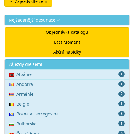
Zájezdy dle zemí
Nejžádanější destinace
Objednávka katalogu
Last Moment
Akční nabídky
Akce
Zájezdy dle zemí
Albánie
1
Andorra
1
Arménie
2
Belgie
1
Bosna a Hercegovina
3
Bulharsko
1
Černá Hora
3