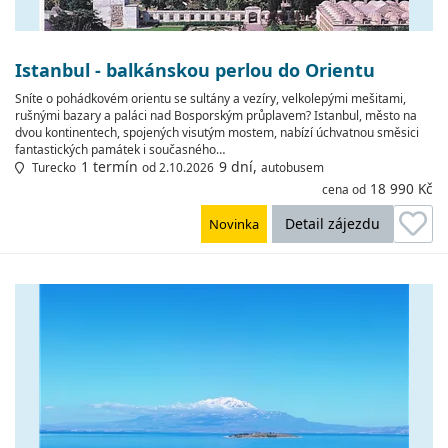
Istanbul - balkánskou perlou do Orientu
Sníte o pohádkovém orientu se sultány a vezíry, velkolepými mešitami,
rušnými bazary a paláci nad Bosporským průplavem? Istanbul, město na
dvou kontinentech, spojených visutým mostem, nabízí úchvatnou směsici
fantastických památek i současného…
1 termín
9 dní,
Turecko
od 2.10.2026
autobusem
18 990 Kč
cena od
Detail zájezdu
Novinka