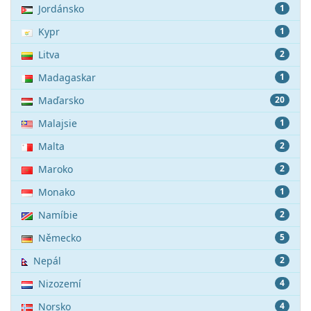
Jordánsko
1
Kypr
1
Litva
2
Madagaskar
1
Maďarsko
20
Malajsie
1
Malta
2
Maroko
2
Monako
1
Namíbie
2
Německo
5
Nepál
2
Nizozemí
4
Norsko
4