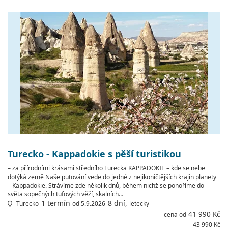
Turecko - Kappadokie s pěší turistikou
– za přírodními krásami středního Turecka KAPPADOKIE – kde se nebe
dotýká země Naše putování vede do jedné z nejikoničtějších krajin planety
– Kappadokie. Strávíme zde několik dnů, během nichž se ponoříme do
světa sopečných tufových věží, skalních…
1 termín
8 dní,
Turecko
od 5.9.2026
letecky
41 990 Kč
cena od
43 990 Kč