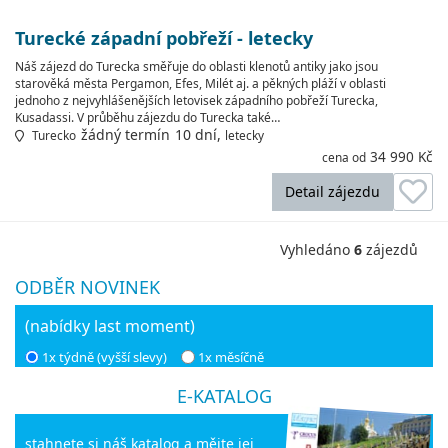
Turecké západní pobřeží - letecky
Náš zájezd do Turecka směřuje do oblasti klenotů antiky jako jsou
starověká města Pergamon, Efes, Milét aj. a pěkných pláží v oblasti
jednoho z nejvyhlášenějších letovisek západního pobřeží Turecka,
Kusadassi. V průběhu zájezdu do Turecka také…
žádný termín
10 dní,
Turecko
letecky
34 990 Kč
cena od
Detail zájezdu
Vyhledáno
6
zájezdů
ODBĚR NOVINEK
(nabídky last moment)
1x týdně (vyšší slevy)
1x měsíčně
E-KATALOG
stahnete si náš katalog a mějte jej