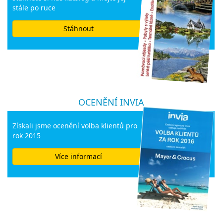
stále po ruce
Stáhnout
OCENĚNÍ INVIA
Získali jsme ocenění volba klientů pro
rok 2015
Více informací