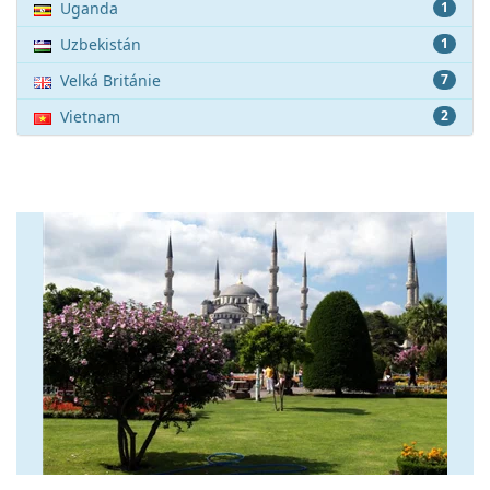
Uganda
1
Uzbekistán
1
Velká Británie
7
Vietnam
2