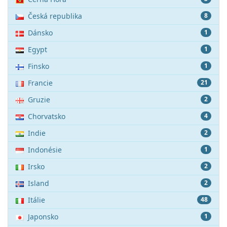
Česká republika
8
Dánsko
1
Egypt
1
Finsko
1
Francie
21
Gruzie
2
Chorvatsko
4
Indie
2
Indonésie
1
Irsko
2
Island
2
Itálie
48
Japonsko
1