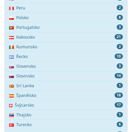
Peru
2
Polsko
8
Portugalsko
3
Rakousko
21
Rumunsko
2
Řecko
10
Slovensko
3
Slovinsko
14
Srí Lanka
1
Španělsko
18
Švýcarsko
17
Thajsko
1
Turecko
6