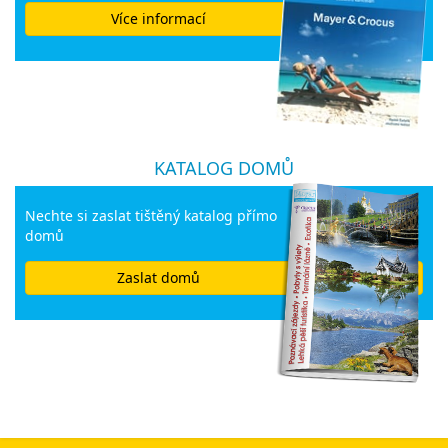
Více informací
KATALOG DOMŮ
Nechte si zaslat tištěný katalog přímo
domů
Zaslat domů