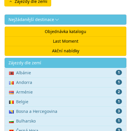
Zájezdy dle zemí
Nejžádanější destinace
Objednávka katalogu
Last Moment
Akční nabídky
Akce
Zájezdy dle zemí
Albánie
1
Andorra
1
Arménie
2
Belgie
1
Bosna a Hercegovina
3
Bulharsko
1
Černá Hora
3