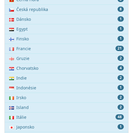
Česká republika
8
Dánsko
1
Egypt
1
Finsko
1
Francie
21
Gruzie
2
Chorvatsko
4
Indie
2
Indonésie
1
Irsko
2
Island
2
Itálie
48
Japonsko
1