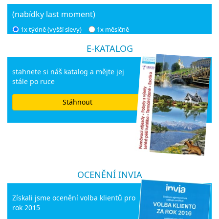
(nabídky last moment)
1x týdně (vyšší slevy)
1x měsíčně
E-KATALOG
stahnete si náš katalog a mějte jej
stále po ruce
Stáhnout
OCENĚNÍ INVIA
Získali jsme ocenění volba klientů pro
rok 2015