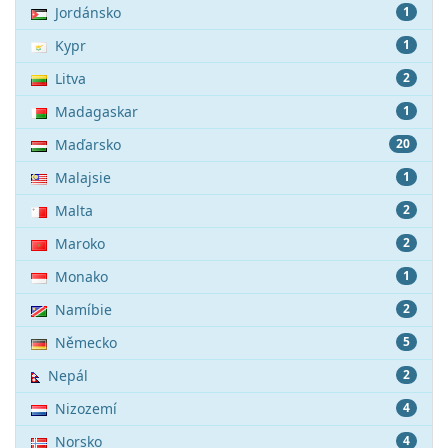
Jordánsko
1
Kypr
1
Litva
2
Madagaskar
1
Maďarsko
20
Malajsie
1
Malta
2
Maroko
2
Monako
1
Namíbie
2
Německo
5
Nepál
2
Nizozemí
4
Norsko
4