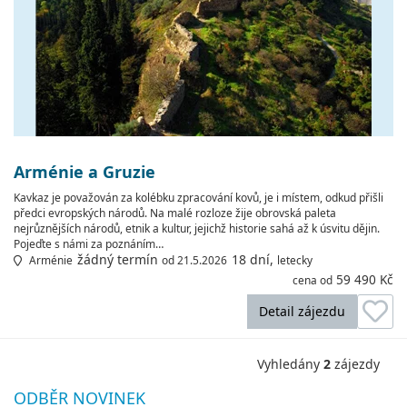
Arménie a Gruzie
Kavkaz je považován za kolébku zpracování kovů, je i místem, odkud přišli
předci evropských národů. Na malé rozloze žije obrovská paleta
nejrůznějších národů, etnik a kultur, jejichž historie sahá až k úsvitu dějin.
Pojeďte s námi za poznáním…
žádný termín
18 dní,
Arménie
od 21.5.2026
letecky
59 490 Kč
cena od
Detail zájezdu
Vyhledány
2
zájezdy
ODBĚR NOVINEK