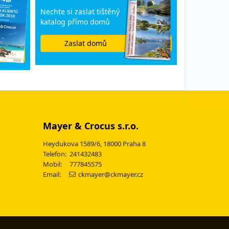
Nechte si zaslat tištěný
katalog přímo domů
Zaslat domů
Mayer & Crocus s.r.o.
Heydukova 1589/6, 18000 Praha 8
Telefon: 241432483
Mobil: 777845575
Email:
ckmayer@ckmayer.cz