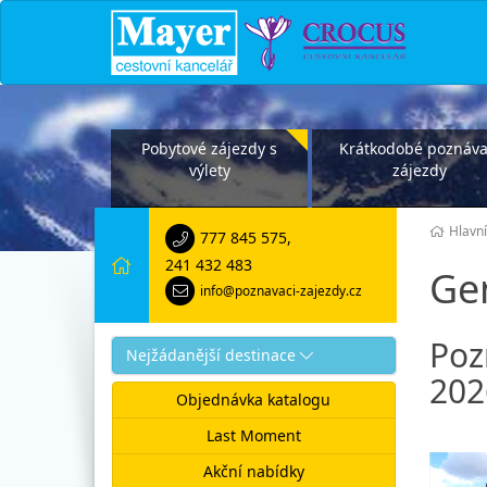
Pobytové zájezdy s
Krátkodobé poznáva
výlety
zájezdy
Hlavní
777 845 575
,
241 432 483
Ge
info@poznavaci-zajezdy.cz
Poz
Nejžádanější destinace
202
Objednávka katalogu
Last Moment
Akční nabídky