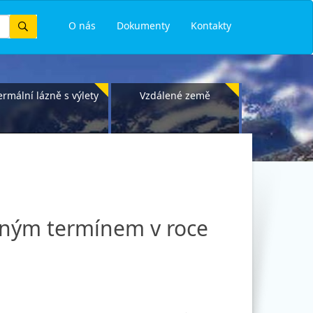
Vyhledat
O nás
Dokumenty
Kontakty
ermální lázně s výlety
Vzdálené země
pným termínem v roce