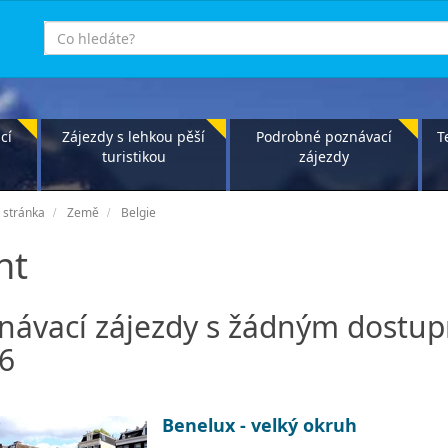
co
hledáte
cí
Zájezdy s lehkou pěší
Podrobné poznávací
T
turistikou
zájezdy
 stránka
Země
Belgie
nt
návací zájezdy s žádným dostu
6
Benelux - velký okruh