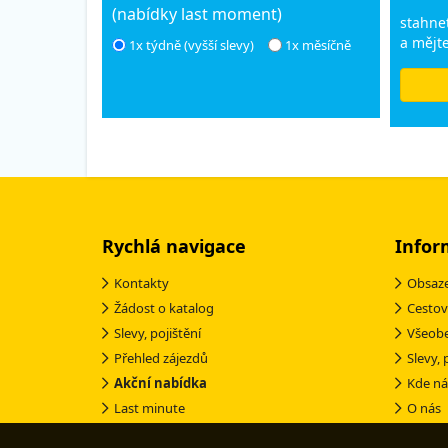
(nabídky last moment)
stahnet
a mějte
1x týdně (vyšší slevy)
1x měsíčně
Rychlá navigace
Infor
Kontakty
Obsaze
Žádost o katalog
Cestov
Slevy, pojištění
Všeob
Přehled zájezdů
Slevy, 
Akční nabídka
Kde ná
Last minute
O nás