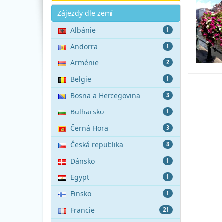
Akce
Zájezdy dle zemí
Albánie
1
Andorra
1
Arménie
2
Belgie
1
Bosna a Hercegovina
3
Bulharsko
1
Černá Hora
3
Česká republika
8
Dánsko
1
Egypt
1
Finsko
1
Francie
21