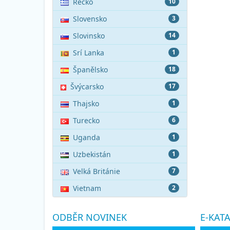
Řecko
10
Slovensko
3
Slovinsko
14
Srí Lanka
1
Španělsko
18
Švýcarsko
17
Thajsko
1
Turecko
6
Uganda
1
Uzbekistán
1
Velká Británie
7
Vietnam
2
ODBĚR NOVINEK
E-KAT