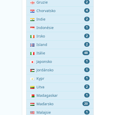
Gruzie
2
Chorvatsko
4
Indie
2
Indonésie
1
Irsko
2
Island
2
Itálie
48
Japonsko
1
Jordánsko
1
Kypr
1
Litva
2
Madagaskar
1
Maďarsko
20
Malajsie
1