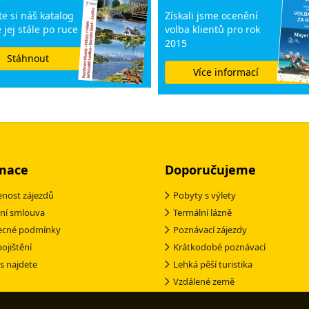
e si náš katalog
Získali jsme ocenění
 jej stále po ruce
volba klientů pro rok
2015
Stáhnout
Více informací
mace
Doporučujeme
nost zájezdů
Pobyty s výlety
ní smlouva
Termální lázně
ecné podmínky
Poznávací zájezdy
pojištění
Krátkodobé poznávací
s najdete
Lehká pěší turistika
Vzdálené země