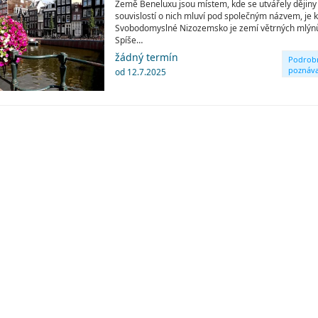
Země Beneluxu jsou místem, kde se utvářely dějiny 
souvislostí o nich mluví pod společným názvem, je k
Svobodomyslné Nizozemsko je zemí větrných mlýnů, 
Spíše…
žádný termín
Podrob
poznáva
od 12.7.2025
okruhy