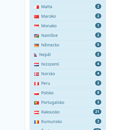
Malta
2
Maroko
2
Monako
1
Namíbie
2
Německo
5
Nepál
2
Nizozemí
4
Norsko
4
Peru
2
Polsko
8
Portugalsko
3
Rakousko
21
Rumunsko
2