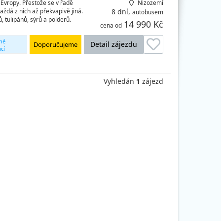
Evropy. Přestože se v řadě
Nizozemí
aždá z nich až překvapivě jiná.
8 dní,
autobusem
tulipánů, sýrů a polderů.
14 990 Kč
cena od
né
Detail zájezdu
Doporučujeme
cí
Vyhledán
1
zájezd