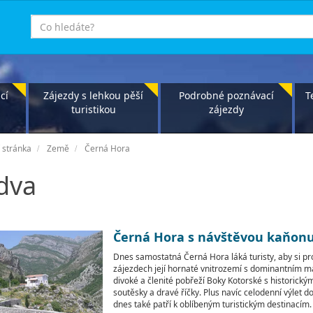
co
hledáte
cí
Zájezdy s lehkou pěší
Podrobné poznávací
T
turistikou
zájezdy
 stránka
Země
Černá Hora
dva
Černá Hora s návštěvou kaňonu
Dnes samostatná Černá Hora láká turisty, aby si pr
zájezdech její hornaté vnitrozemí s dominantním m
divoké a členité pobřeží Boky Kotorské s historick
soutěsky a dravé říčky. Plus navíc celodenní výlet d
dnes také patří k oblíbeným turistickým destinacím.