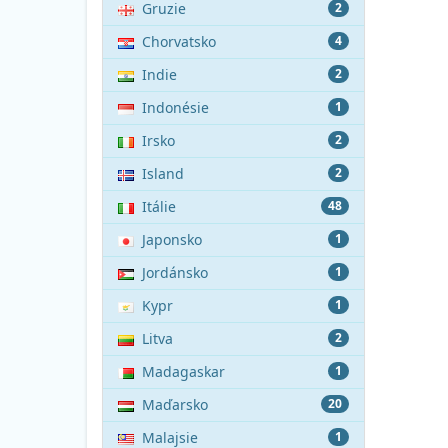
Gruzie
2
Chorvatsko
4
Indie
2
Indonésie
1
Irsko
2
Island
2
Itálie
48
Japonsko
1
Jordánsko
1
Kypr
1
Litva
2
Madagaskar
1
Maďarsko
20
Malajsie
1