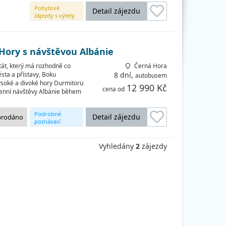
Pobytové
Detail zájezdu
zájezdy s výlety
 Hory s návštěvou Albánie
tát, který má rozhodně co
Černá Hora
sta a přístavy, Boku
8 dní,
autobusem
ysoké a divoké hory Durmitoru
12 990 Kč
cena od
denní návštěvy Albánie během
Podrobné
Detail zájezdu
prodáno
poznávací
okruhy
Vyhledány
2
zájezdy