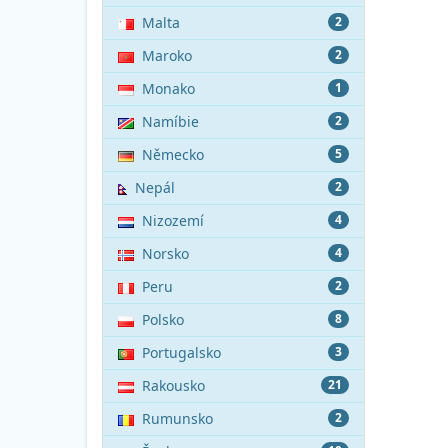
Malta
2
Maroko
2
Monako
1
Namíbie
2
Německo
5
Nepál
2
Nizozemí
4
Norsko
4
Peru
2
Polsko
8
Portugalsko
3
Rakousko
21
Rumunsko
2