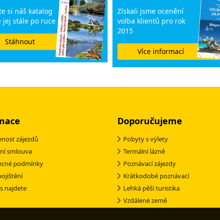
e si náš katalog
Získali jsme ocenění
 jej stále po ruce
volba klientů pro rok
2015
Stáhnout
Více informací
mace
Doporučujeme
nost zájezdů
Pobyty s výlety
ní smlouva
Termální lázně
ecné podmínky
Poznávací zájezdy
pojištění
Krátkodobé poznávací
s najdete
Lehká pěší turistika
Vzdálené země