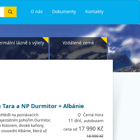
Vyhledat
O nás
Dokumenty
Kontakty
ermální lázně s výlety
Vzdálené země
 Tara a NP Durmitor + Albánie
ohlédli na poznávacích
Černá Hora
ajestátním pohořím Durmitor,
11 dní,
autobusem
ým Kotorem, divoké kaňony,
17 990 Kč
cena od
o sousední Albánie, která už
18 990 Kč