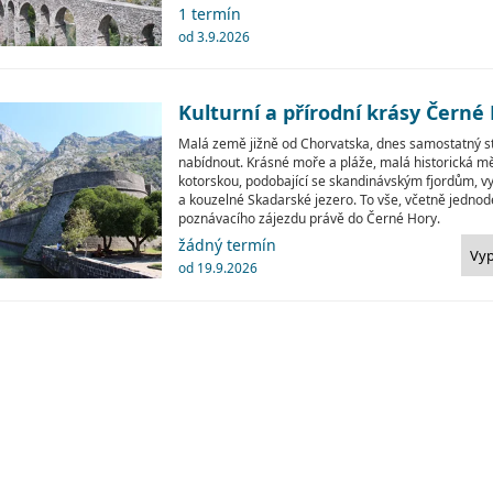
1 termín
od 3.9.2026
Kulturní a přírodní krásy Černé
Malá země jižně od Chorvatska, dnes samostatný s
nabídnout. Krásné moře a pláže, malá historická mě
kotorskou, podobající se skandinávským fjordům, v
a kouzelné Skadarské jezero. To vše, včetně jedno
poznávacího zájezdu právě do Černé Hory.
žádný termín
Vy
od 19.9.2026