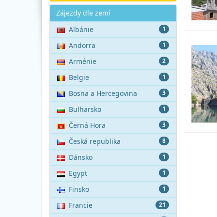
Akce
Zájezdy dle zemí
Albánie
1
Andorra
1
Arménie
2
Belgie
1
Bosna a Hercegovina
3
Bulharsko
1
Černá Hora
3
Česká republika
8
Dánsko
1
Egypt
1
Finsko
1
Francie
21