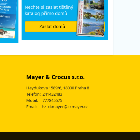
Nechte si zaslat tištěný
katalog přímo domů
Zaslat domů
Mayer & Crocus s.r.o.
Heydukova 1589/6, 18000 Praha 8
Telefon: 241432483
Mobil: 777845575
Email:
ckmayer@ckmayer.cz