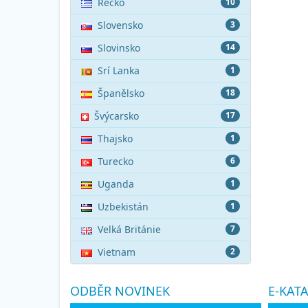
Řecko
10
Slovensko
3
Slovinsko
14
Srí Lanka
1
Španělsko
18
Švýcarsko
17
Thajsko
1
Turecko
6
Uganda
1
Uzbekistán
1
Velká Británie
7
Vietnam
2
ODBĚR NOVINEK
E-KAT