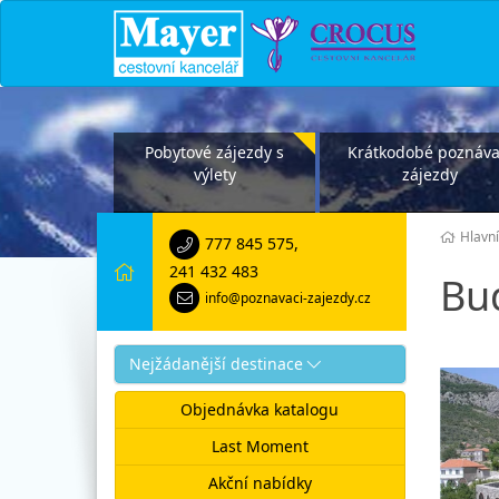
Pobytové zájezdy s
Krátkodobé poznáva
výlety
zájezdy
Hlavní
777 845 575
,
241 432 483
Bu
info@poznavaci-zajezdy.cz
Nejžádanější destinace
Objednávka katalogu
Last Moment
Akční nabídky