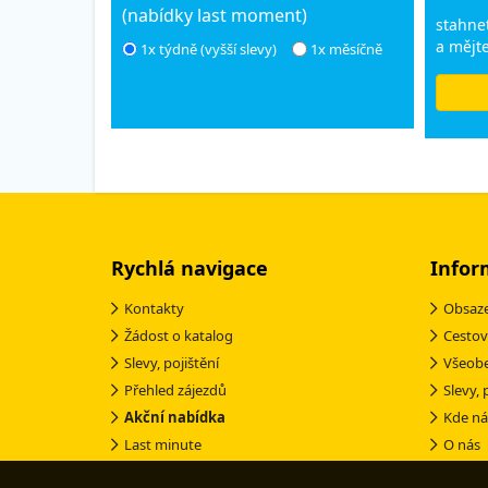
(nabídky last moment)
stahnet
a mějte
1x týdně (vyšší slevy)
1x měsíčně
Rychlá navigace
Infor
Kontakty
Obsaze
Žádost o katalog
Cestov
Slevy, pojištění
Všeob
Přehled zájezdů
Slevy, 
Akční nabídka
Kde ná
Last minute
O nás