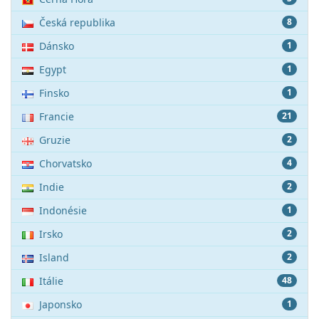
Česká republika
8
Dánsko
1
Egypt
1
Finsko
1
Francie
21
Gruzie
2
Chorvatsko
4
Indie
2
Indonésie
1
Irsko
2
Island
2
Itálie
48
Japonsko
1