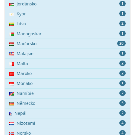
Jordánsko
1
Kypr
1
Litva
2
Madagaskar
1
Maďarsko
20
Malajsie
1
Malta
2
Maroko
2
Monako
1
Namíbie
2
Německo
5
Nepál
2
Nizozemí
4
Norsko
4