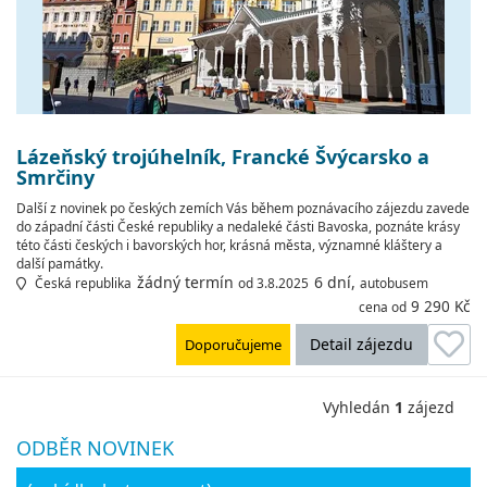
Lázeňský trojúhelník, Francké Švýcarsko a
Smrčiny
Další z novinek po českých zemích Vás během poznávacího zájezdu zavede
do západní části České republiky a nedaleké části Bavoska, poznáte krásy
této části českých i bavorských hor, krásná města, významné kláštery a
další památky.
žádný termín
6 dní,
Česká republika
od 3.8.2025
autobusem
9 290 Kč
cena od
Detail zájezdu
Doporučujeme
Vyhledán
1
zájezd
ODBĚR NOVINEK