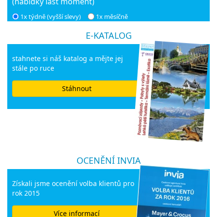
(nabídky last moment)
1x týdně (vyšší slevy)
1x měsíčně
E-KATALOG
stahnete si náš katalog a mějte jej
stále po ruce
Stáhnout
OCENĚNÍ INVIA
Získali jsme ocenění volba klientů pro
rok 2015
Více informací