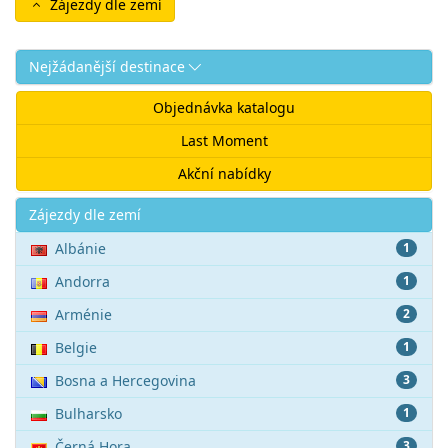
Zájezdy dle zemí
Nejžádanější destinace
Objednávka katalogu
Last Moment
Akční nabídky
Akce
Zájezdy dle zemí
Albánie
1
Andorra
1
Arménie
2
Belgie
1
Bosna a Hercegovina
3
Bulharsko
1
Černá Hora
3