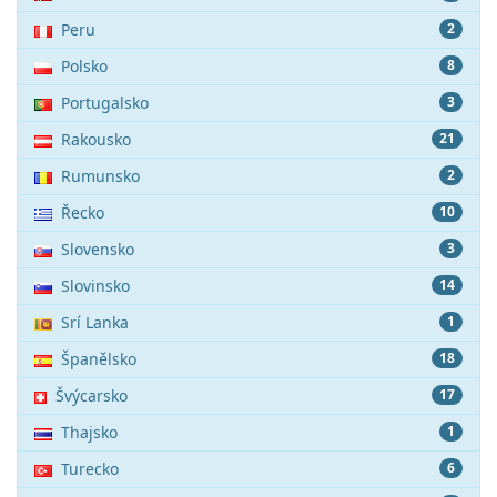
Peru
2
Polsko
8
Portugalsko
3
Rakousko
21
Rumunsko
2
Řecko
10
Slovensko
3
Slovinsko
14
Srí Lanka
1
Španělsko
18
Švýcarsko
17
Thajsko
1
Turecko
6