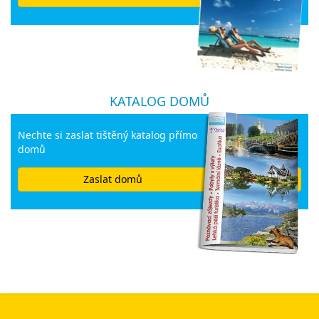
KATALOG DOMŮ
Nechte si zaslat tištěný katalog přímo
domů
Zaslat domů