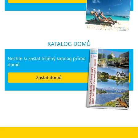
KATALOG DOMŮ
Nechte si zaslat tištěný katalog přímo
domů
Zaslat domů