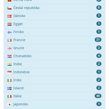
Česká republika
8
Dánsko
1
Egypt
1
Finsko
1
Francie
21
Gruzie
2
Chorvatsko
4
Indie
2
Indonésie
1
Irsko
2
Island
2
Itálie
48
Japonsko
1