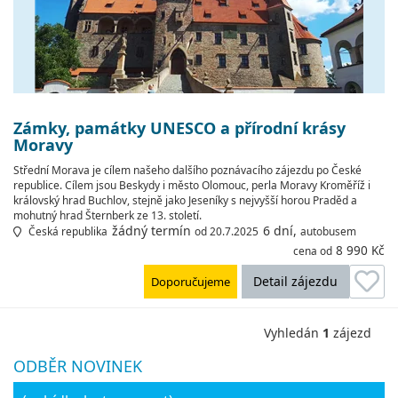
Zámky, památky UNESCO a přírodní krásy
Moravy
Střední Morava je cílem našeho dalšího poznávacího zájezdu po České
republice. Cílem jsou Beskydy i město Olomouc, perla Moravy Kroměříž i
královský hrad Buchlov, stejně jako Jeseníky s nejvyšší horou Praděd a
mohutný hrad Šternberk ze 13. století.
žádný termín
6 dní,
Česká republika
od 20.7.2025
autobusem
8 990 Kč
cena od
Detail zájezdu
Doporučujeme
Vyhledán
1
zájezd
ODBĚR NOVINEK