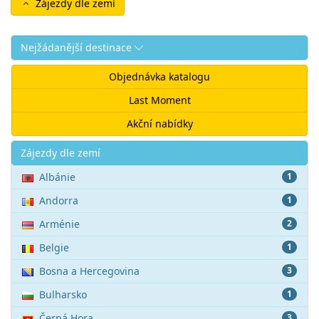
Zájezdy dle zemí
Nejžádanější destinace
Objednávka katalogu
Last Moment
Akční nabídky
Akce
Zájezdy dle zemí
Albánie
1
Andorra
1
Arménie
2
Belgie
1
Bosna a Hercegovina
3
Bulharsko
1
Černá Hora
3