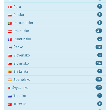
Peru
2
Polsko
8
Portugalsko
3
Rakousko
21
Rumunsko
2
Řecko
10
Slovensko
3
Slovinsko
14
Srí Lanka
1
Španělsko
18
Švýcarsko
17
Thajsko
1
Turecko
6