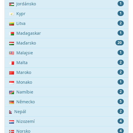
Jordánsko
1
Kypr
1
Litva
2
Madagaskar
1
Maďarsko
20
Malajsie
1
Malta
2
Maroko
2
Monako
1
Namíbie
2
Německo
5
Nepál
2
Nizozemí
4
Norsko
4