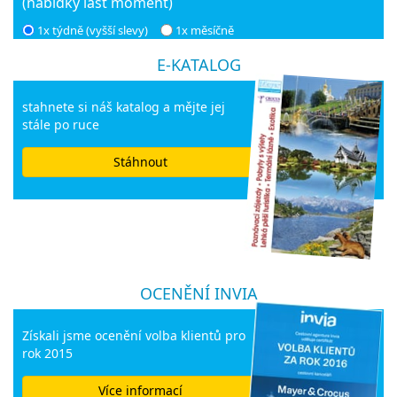
(nabídky last moment)
1x týdně (vyšší slevy)
1x měsíčně
E-KATALOG
stahnete si náš katalog a mějte jej
stále po ruce
Stáhnout
OCENĚNÍ INVIA
Získali jsme ocenění volba klientů pro
rok 2015
Více informací