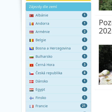
Akce
Zájezdy dle zemí
Albánie
1
Poz
Andorra
1
202
Arménie
2
Belgie
1
Bosna a Hercegovina
3
Bulharsko
1
Černá Hora
3
Česká republika
8
Dánsko
1
Egypt
1
Finsko
1
Francie
21