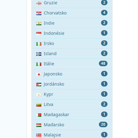
Gruzie
2
Chorvatsko
4
Indie
2
Indonésie
1
Irsko
2
Island
2
Itálie
48
Japonsko
1
Jordánsko
1
Kypr
1
Litva
2
Madagaskar
1
Maďarsko
20
Malajsie
1