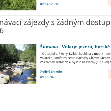
od 23.8.2026
návací zájezdy s žádným dostu
6
Šumava - Volary: jezera, horsk
- Kratochvíle, Plechý, Kvilda, Boubín a Vimperk - dovo
Volarech, komfort v centru Šumavy Objevte Šumavu z
vás zámek Kratochvíle, výstup na Plechý (1 378 m)
žádný termín
od 2.8.2026