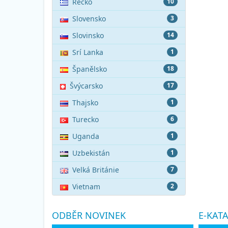
Řecko
10
Slovensko
3
Slovinsko
14
Srí Lanka
1
Španělsko
18
Švýcarsko
17
Thajsko
1
Turecko
6
Uganda
1
Uzbekistán
1
Velká Británie
7
Vietnam
2
ODBĚR NOVINEK
E-KAT