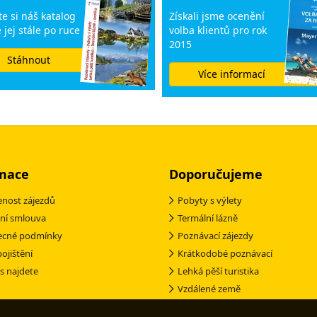
e si náš katalog
Získali jsme ocenění
 jej stále po ruce
volba klientů pro rok
2015
Stáhnout
Více informací
mace
Doporučujeme
nost zájezdů
Pobyty s výlety
ní smlouva
Termální lázně
ecné podmínky
Poznávací zájezdy
pojištění
Krátkodobé poznávací
s najdete
Lehká pěší turistika
Vzdálené země