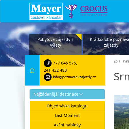
Pobytové zájezdy s
Krátkodobé poznáva
výlety
zájezdy
Hlavní
777 845 575
,
241 432 483
Srn
info@poznavaci-zajezdy.cz
Nejžádanější destinace
Objednávka katalogu
Last Moment
Akční nabídky