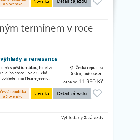
Detail zájezdu
Novinka
a Slovensko
pným termínem v roce
é výhledy a renesance
lená s pěší turistikou, hotel ve
Česká republika
 jejího srdce – Volar. Čeká
6 dní,
autobusem
 s pohledem na Plešné jezero,…
11 990 Kč
cena od
Česká republika
Detail zájezdu
Novinka
a Slovensko
Vyhledány
2
zájezdy