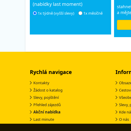
(nabídky last moment)
stahnet
a mějte
1x týdně (vyšší slevy)
1x měsíčně
Rychlá navigace
Infor
Kontakty
Obsaze
Žádost o katalog
Cestov
Slevy, pojištění
Všeob
Přehled zájezdů
Slevy, 
Akční nabídka
Kde ná
Last minute
O nás