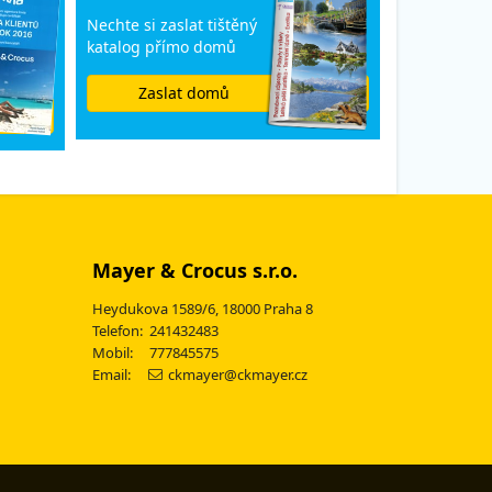
Nechte si zaslat tištěný
katalog přímo domů
Zaslat domů
Mayer & Crocus s.r.o.
Heydukova 1589/6, 18000 Praha 8
Telefon: 241432483
Mobil: 777845575
Email:
ckmayer@ckmayer.cz