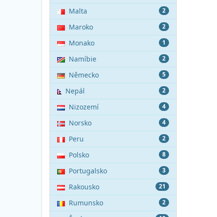
Malta
2
Maroko
2
Monako
1
Namíbie
2
Německo
5
Nepál
2
Nizozemí
4
Norsko
4
Peru
2
Polsko
8
Portugalsko
3
Rakousko
21
Rumunsko
2