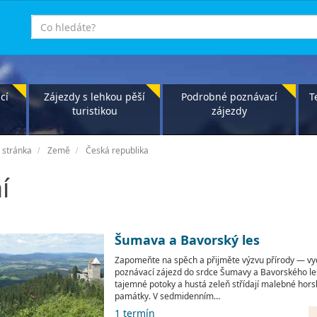
co
hledáte
cí
Zájezdy s lehkou pěší
Podrobné poznávací
T
turistikou
zájezdy
 stránka
Země
Česká republika
í
Šumava a Bavorský les
Zapomeňte na spěch a přijměte výzvu přírody — vy
poznávací zájezd do srdce Šumavy a Bavorského lesa
tajemné potoky a hustá zeleň střídají malebné horsk
památky. V sedmidenním…
1 termín