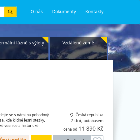
Vyhledat
O nás
Dokumenty
Kontakty
ermální lázně s výlety
Vzdálené země
dejte se s námi na pohodový
Česká republika
, kde klidné lesní stezky,
7 dní,
autobusem
é vesnice a historické
11 890 Kč
cena od
Česká republika