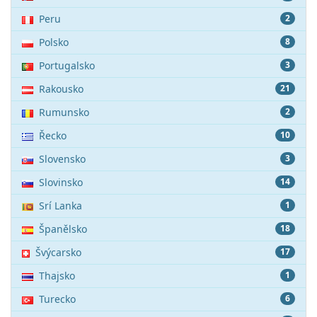
Peru
2
Polsko
8
Portugalsko
3
Rakousko
21
Rumunsko
2
Řecko
10
Slovensko
3
Slovinsko
14
Srí Lanka
1
Španělsko
18
Švýcarsko
17
Thajsko
1
Turecko
6