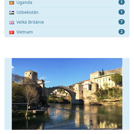
Uganda
1
Uzbekistán
1
Velká Británie
7
Vietnam
2