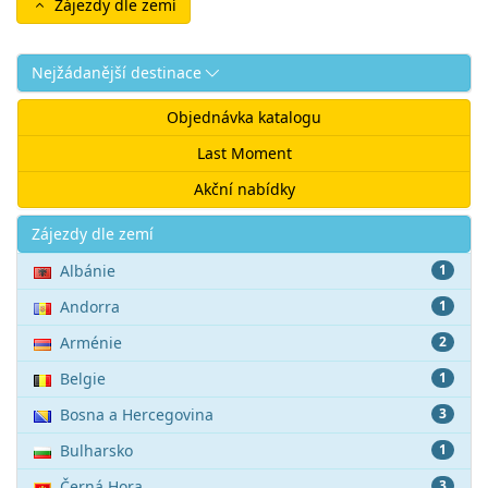
Zájezdy dle zemí
Nejžádanější destinace
Objednávka katalogu
Last Moment
Akční nabídky
Akce
Zájezdy dle zemí
Albánie
1
Andorra
1
Arménie
2
Belgie
1
Bosna a Hercegovina
3
Bulharsko
1
Černá Hora
3