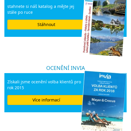
stahnete si náš katalog a mějte jej
stále po ruce
Stáhnout
OCENĚNÍ INVIA
Získali jsme ocenění volba klientů pro
rok 2015
Více informací