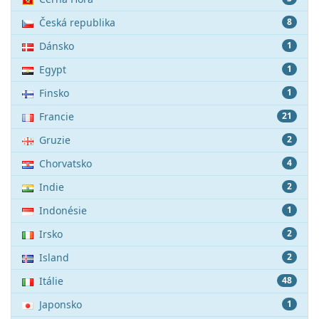
Česká republika
8
Dánsko
1
Egypt
1
Finsko
1
Francie
21
Gruzie
2
Chorvatsko
4
Indie
2
Indonésie
1
Irsko
2
Island
2
Itálie
48
Japonsko
1