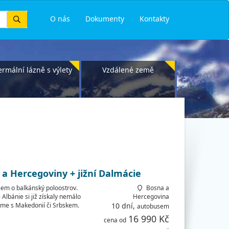
Vyhledat
O nás
Dokumenty
Kontakty
ermální lázně s výlety
Vzdálené země
a Hercegoviny + jižní Dalmácie
jem o balkánský poloostrov.
Bosna a
Albánie si již získaly nemálo
Hercegovina
eme s Makedonií či Srbskem.
10 dní,
autobusem
16 990 Kč
cena od