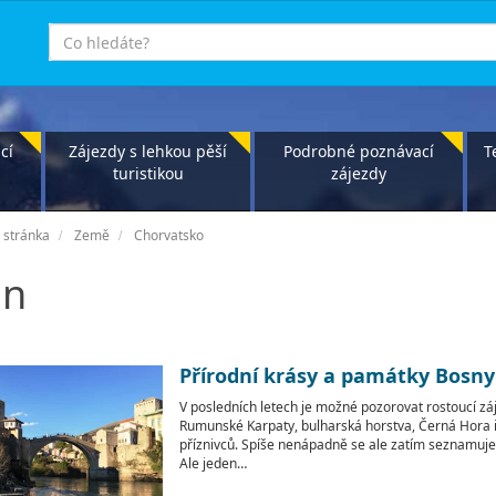
co
hledáte
cí
Zájezdy s lehkou pěší
Podrobné poznávací
T
turistikou
zájezdy
 stránka
Země
Chorvatsko
on
Přírodní krásy a památky Bosny 
V posledních letech je možné pozorovat rostoucí zá
Rumunské Karpaty, bulharská horstva, Černá Hora i 
příznivců. Spíše nenápadně se ale zatím seznamuj
Ale jeden…