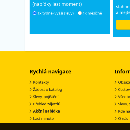
(nabídky last moment)
stahnet
a mějte
1x týdně (vyšší slevy)
1x měsíčně
Rychlá navigace
Infor
Kontakty
Obsaze
Žádost o katalog
Cestov
Slevy, pojištění
Všeob
Přehled zájezdů
Slevy, 
Akční nabídka
Kde ná
Last minute
O nás