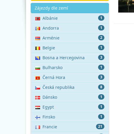
Akce
Zájezdy dle zemí
Albánie
1
Andorra
1
Arménie
2
Belgie
1
Bosna a Hercegovina
3
Bulharsko
1
Černá Hora
3
Česká republika
8
Dánsko
1
Egypt
1
Finsko
1
Francie
21