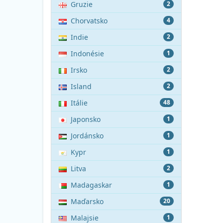
Gruzie
2
Chorvatsko
4
Indie
2
Indonésie
1
Irsko
2
Island
2
Itálie
48
Japonsko
1
Jordánsko
1
Kypr
1
Litva
2
Madagaskar
1
Maďarsko
20
Malajsie
1