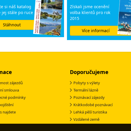
e si náš katalog
Získali jsme ocenění
 jej stále po ruce
volba klientů pro rok
2015
Stáhnout
Více informací
mace
Doporučujeme
nost zájezdů
Pobyty s výlety
ní smlouva
Termální lázně
ecné podmínky
Poznávací zájezdy
pojištění
Krátkodobé poznávací
s najdete
Lehká pěší turistika
Vzdálené země