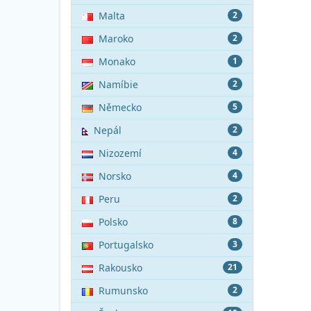
Malta
2
Maroko
2
Monako
1
Namíbie
2
Německo
5
Nepál
2
Nizozemí
4
Norsko
4
Peru
2
Polsko
8
Portugalsko
3
Rakousko
21
Rumunsko
2