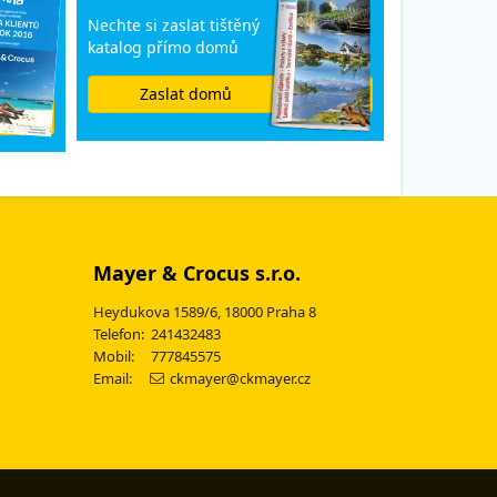
Nechte si zaslat tištěný
katalog přímo domů
Zaslat domů
Mayer & Crocus s.r.o.
Heydukova 1589/6, 18000 Praha 8
Telefon: 241432483
Mobil: 777845575
Email:
ckmayer@ckmayer.cz