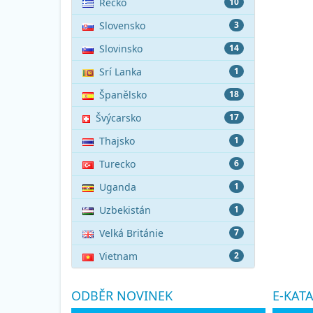
Řecko
10
Slovensko
3
Slovinsko
14
Srí Lanka
1
Španělsko
18
Švýcarsko
17
Thajsko
1
Turecko
6
Uganda
1
Uzbekistán
1
Velká Británie
7
Vietnam
2
ODBĚR NOVINEK
E-KAT