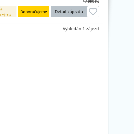
17 990 Kč
vé
Detail zájezdu
Doporučujeme
s výlety
Vyhledán
1
zájezd