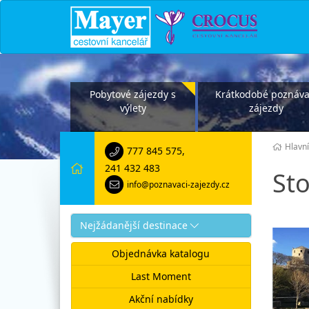
Pobytové zájezdy s
Krátkodobé poznáva
výlety
zájezdy
Hlavní
777 845 575
,
241 432 483
St
info@poznavaci-zajezdy.cz
Nejžádanější destinace
Objednávka katalogu
Last Moment
Akční nabídky