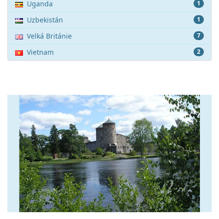
Uganda
1
Uzbekistán
1
Velká Británie
7
Vietnam
2