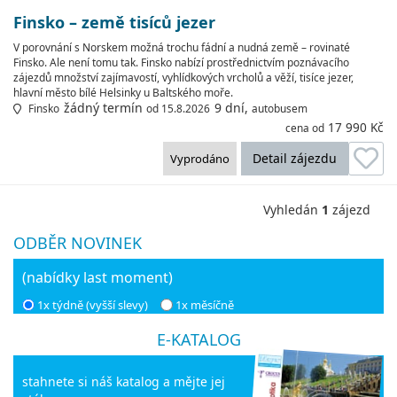
Finsko – země tisíců jezer
V porovnání s Norskem možná trochu fádní a nudná země – rovinaté
Finsko. Ale není tomu tak. Finsko nabízí prostřednictvím poznávacího
zájezdů množství zajímavostí, vyhlídkových vrcholů a věží, tisíce jezer,
hlavní město bílé Helsinky u Baltského moře.
žádný termín
9 dní,
Finsko
od 15.8.2026
autobusem
17 990 Kč
cena od
Detail zájezdu
Vyprodáno
Vyhledán
1
zájezd
ODBĚR NOVINEK
(nabídky last moment)
1x týdně (vyšší slevy)
1x měsíčně
E-KATALOG
stahnete si náš katalog a mějte jej