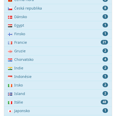
Česká republika
8
Dánsko
1
Egypt
1
Finsko
1
Francie
21
Gruzie
2
Chorvatsko
4
Indie
2
Indonésie
1
Irsko
2
Island
2
Itálie
48
Japonsko
1