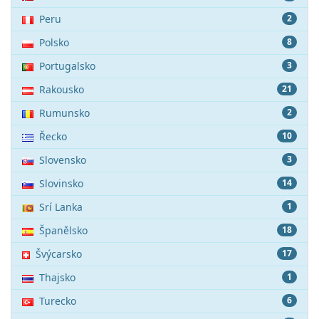
Peru
2
Polsko
8
Portugalsko
3
Rakousko
21
Rumunsko
2
Řecko
10
Slovensko
3
Slovinsko
14
Srí Lanka
1
Španělsko
18
Švýcarsko
17
Thajsko
1
Turecko
6