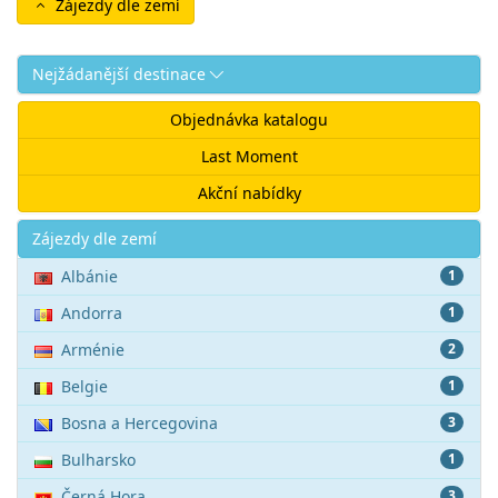
Zájezdy dle zemí
Nejžádanější destinace
Objednávka katalogu
Last Moment
Akční nabídky
Akce
Zájezdy dle zemí
Albánie
1
Andorra
1
Arménie
2
Belgie
1
Bosna a Hercegovina
3
Bulharsko
1
Černá Hora
3