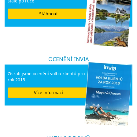
stále po ruce
Stáhnout
OCENĚNÍ INVIA
Získali jsme ocenění volba klientů pro
rok 2015
Více informací