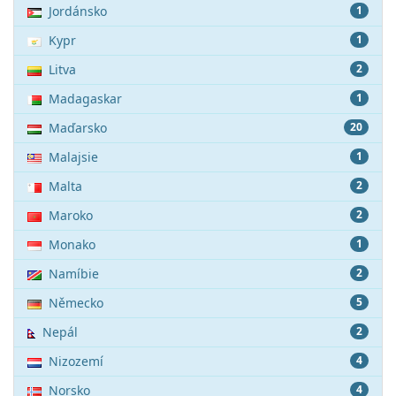
Jordánsko
1
Kypr
1
Litva
2
Madagaskar
1
Maďarsko
20
Malajsie
1
Malta
2
Maroko
2
Monako
1
Namíbie
2
Německo
5
Nepál
2
Nizozemí
4
Norsko
4