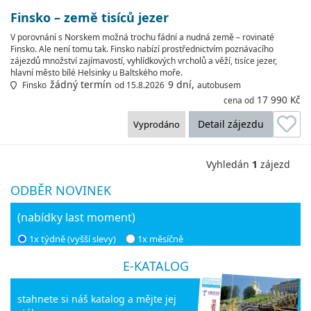
Finsko – země tisíců jezer
V porovnání s Norskem možná trochu fádní a nudná země – rovinaté
Finsko. Ale není tomu tak. Finsko nabízí prostřednictvím poznávacího
zájezdů množství zajímavostí, vyhlídkových vrcholů a věží, tisíce jezer,
hlavní město bílé Helsinky u Baltského moře.
žádný termín
9 dní,
Finsko
od 15.8.2026
autobusem
17 990 Kč
cena od
Detail zájezdu
Vyprodáno
Vyhledán
1
zájezd
ODBĚR NOVINEK
(nabídky last moment)
1x týdně (vyšší slevy)
1x měsíčně
E-KATALOG
stahnete si náš katalog a mějte jej