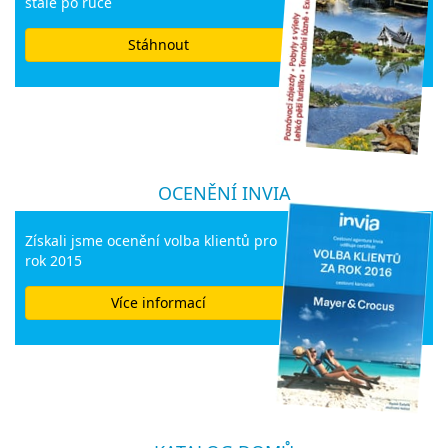
stále po ruce
Stáhnout
OCENĚNÍ INVIA
Získali jsme ocenění volba klientů pro
rok 2015
Více informací