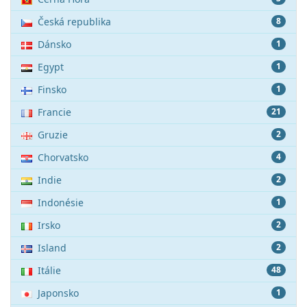
Česká republika
8
Dánsko
1
Egypt
1
Finsko
1
Francie
21
Gruzie
2
Chorvatsko
4
Indie
2
Indonésie
1
Irsko
2
Island
2
Itálie
48
Japonsko
1