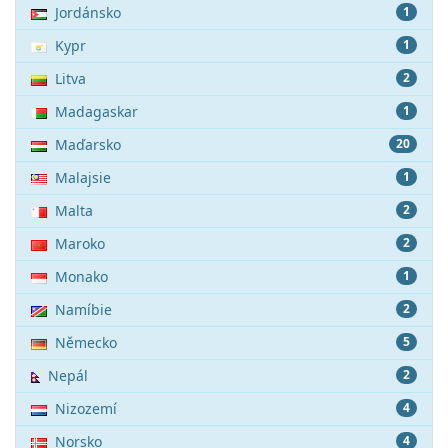
Jordánsko
1
Kypr
1
Litva
2
Madagaskar
1
Maďarsko
20
Malajsie
1
Malta
2
Maroko
2
Monako
1
Namíbie
2
Německo
5
Nepál
2
Nizozemí
4
Norsko
4