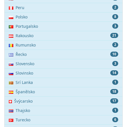
Peru
2
Polsko
8
Portugalsko
3
Rakousko
21
Rumunsko
2
Řecko
10
Slovensko
3
Slovinsko
14
Srí Lanka
1
Španělsko
18
Švýcarsko
17
Thajsko
1
Turecko
6