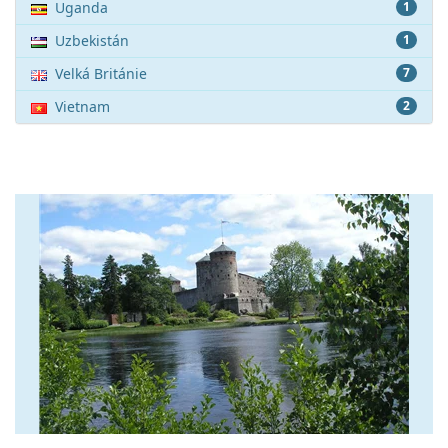
Uganda
1
Uzbekistán
1
Velká Británie
7
Vietnam
2