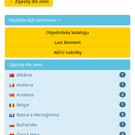
Zájezdy dle zemí
Nejžádanější destinace
Objednávka katalogu
Last Moment
Akční nabídky
Akce
Zájezdy dle zemí
Albánie
1
Andorra
1
Arménie
2
Belgie
1
Bosna a Hercegovina
3
Bulharsko
1
Černá Hora
3