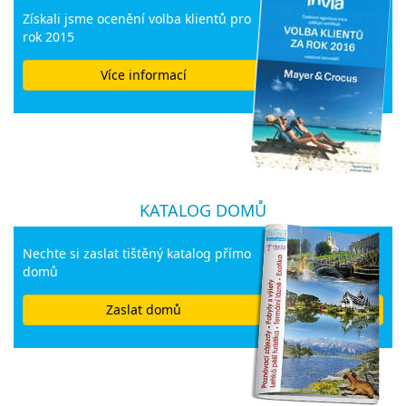
Získali jsme ocenění volba klientů pro
rok 2015
Více informací
KATALOG DOMŮ
Nechte si zaslat tištěný katalog přímo
domů
Zaslat domů