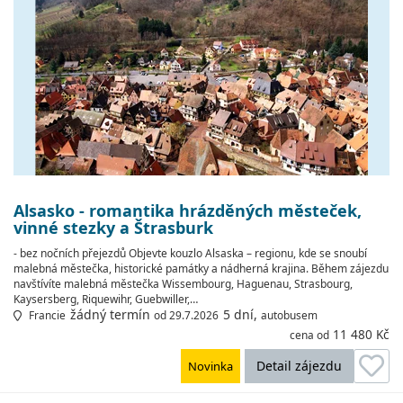
Alsasko - romantika hrázděných městeček,
vinné stezky a Štrasburk
- bez nočních přejezdů Objevte kouzlo Alsaska – regionu, kde se snoubí
malebná městečka, historické památky a nádherná krajina. Během zájezdu
navštívíte malebná městečka Wissembourg, Haguenau, Strasbourg,
Kaysersberg, Riquewihr, Guebwiller,…
žádný termín
5 dní,
Francie
od 29.7.2026
autobusem
11 480 Kč
cena od
Detail zájezdu
Novinka