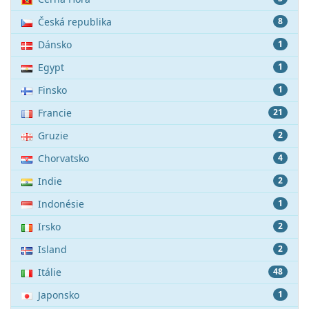
Česká republika
8
Dánsko
1
Egypt
1
Finsko
1
Francie
21
Gruzie
2
Chorvatsko
4
Indie
2
Indonésie
1
Irsko
2
Island
2
Itálie
48
Japonsko
1