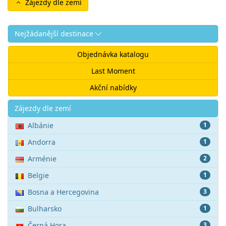
Zájezdy dle zemí
Nejžádanější destinace
Objednávka katalogu
Last Moment
Akční nabídky
Akce
Zájezdy dle zemí
Albánie
1
Andorra
1
Arménie
2
Belgie
1
Bosna a Hercegovina
3
Bulharsko
1
Černá Hora
3