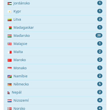
Jordánsko
1
Kypr
1
Litva
2
Madagaskar
1
Maďarsko
20
Malajsie
1
Malta
2
Maroko
2
Monako
1
Namíbie
2
Německo
5
Nepál
2
Nizozemí
4
Norsko
4