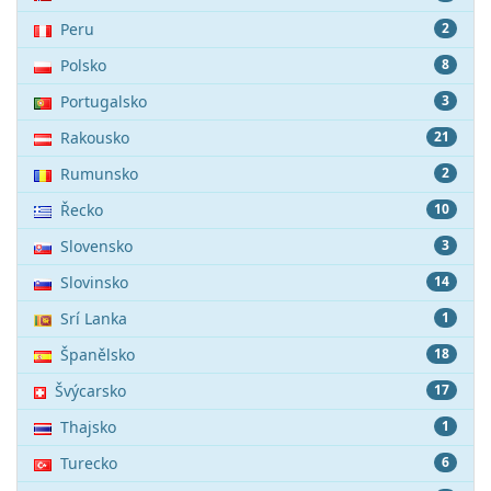
Peru
2
Polsko
8
Portugalsko
3
Rakousko
21
Rumunsko
2
Řecko
10
Slovensko
3
Slovinsko
14
Srí Lanka
1
Španělsko
18
Švýcarsko
17
Thajsko
1
Turecko
6