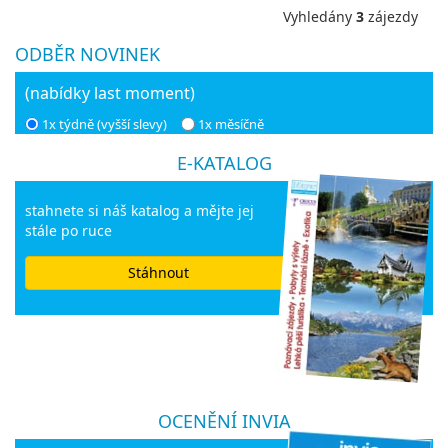
Vyhledány
3
zájezdy
ODBĚR NOVINEK
(nabídky last moment)
1x týdně (vyšší slevy)
1x měsíčně
E-KATALOG
stahnete si náš katalog a mějte jej
stále po ruce
Stáhnout
OCENĚNÍ INVIA