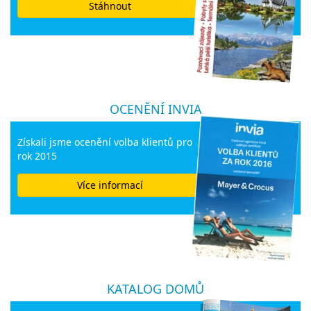
Stáhnout
OCENĚNÍ INVIA
Získali jsme ocenění volba klientů pro
rok 2015
Více informací
KATALOG DOMŮ