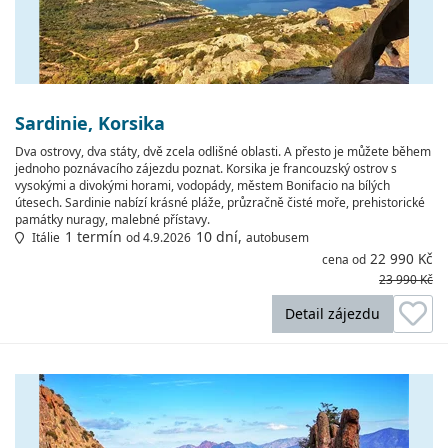
Sardinie, Korsika
Dva ostrovy, dva státy, dvě zcela odlišné oblasti. A přesto je můžete během
jednoho poznávacího zájezdu poznat. Korsika je francouzský ostrov s
vysokými a divokými horami, vodopády, městem Bonifacio na bílých
útesech. Sardinie nabízí krásné pláže, průzračně čisté moře, prehistorické
památky nuragy, malebné přístavy.
1 termín
10 dní,
Itálie
od 4.9.2026
autobusem
22 990 Kč
cena od
23 990 Kč
Detail zájezdu