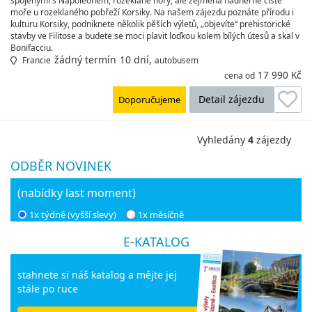
spojenými s Napoleonem, rozeklané hory, ale zejména nádherné čisté
moře u rozeklaného pobřeží Korsiky. Na našem zájezdu poznáte přírodu i
kulturu Korsiky, podniknete několik pěších výletů, „objevíte“ prehistorické
stavby ve Filitose a budete se moci plavit loďkou kolem bílých útesů a skal v
Bonifacciu.
žádný termín
10 dní,
Francie
autobusem
17 990 Kč
cena od
Detail zájezdu
Doporučujeme
Vyhledány
4
zájezdy
ODBĚR NOVINEK
(nabídky last moment)
1x týdně (vyšší slevy)
1x měsíčně
E-KATALOG
stahnete si náš katalog a mějte jej
stále po ruce