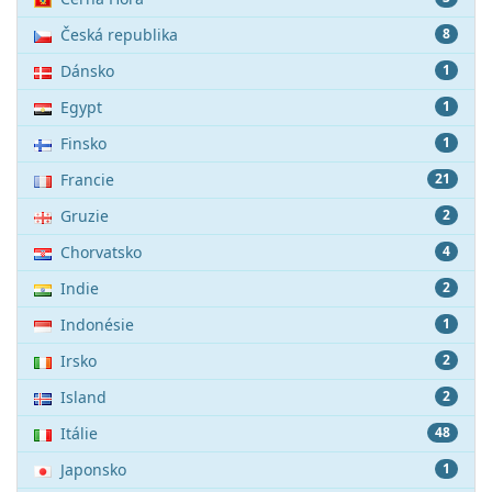
Česká republika
8
Dánsko
1
Egypt
1
Finsko
1
Francie
21
Gruzie
2
Chorvatsko
4
Indie
2
Indonésie
1
Irsko
2
Island
2
Itálie
48
Japonsko
1