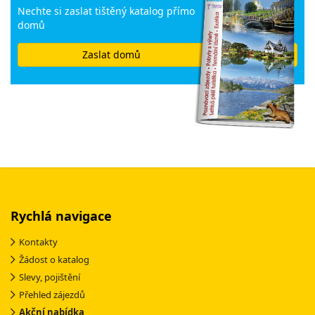
Nechte si zaslat tištěný katalog přímo
domů
Zaslat domů
Rychlá navigace
Kontakty
Žádost o katalog
Slevy, pojištění
Přehled zájezdů
Akční nabídka