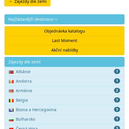
Zájezdy dle zemí
Nejžádanější destinace
Objednávka katalogu
Last Moment
Akční nabídky
Akce
Zájezdy dle zemí
Albánie
1
Andorra
1
Arménie
2
Belgie
1
Bosna a Hercegovina
3
Bulharsko
1
Černá Hora
3