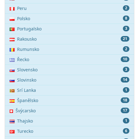
Peru
2
Polsko
8
Portugalsko
3
Rakousko
21
Rumunsko
2
Řecko
10
Slovensko
3
Slovinsko
14
Srí Lanka
1
Španělsko
18
Švýcarsko
17
Thajsko
1
Turecko
6