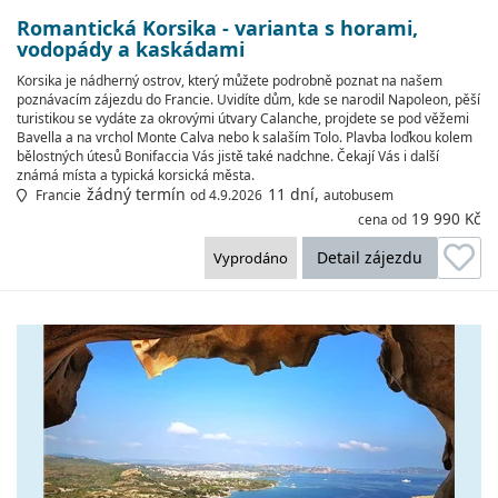
Romantická Korsika - varianta s horami,
vodopády a kaskádami
Korsika je nádherný ostrov, který můžete podrobně poznat na našem
poznávacím zájezdu do Francie. Uvidíte dům, kde se narodil Napoleon, pěší
turistikou se vydáte za okrovými útvary Calanche, projdete se pod věžemi
Bavella a na vrchol Monte Calva nebo k salaším Tolo. Plavba loďkou kolem
bělostných útesů Bonifaccia Vás jistě také nadchne. Čekají Vás i další
známá místa a typická korsická města.
žádný termín
11 dní,
Francie
od 4.9.2026
autobusem
19 990 Kč
cena od
Detail zájezdu
Vyprodáno