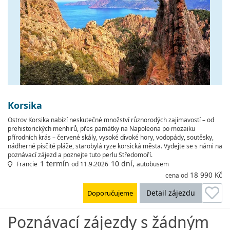
Korsika
Ostrov Korsika nabízí neskutečné množství různorodých zajímavostí – od
prehistorických menhirů, přes památky na Napoleona po mozaiku
přírodních krás – červené skály, vysoké divoké hory, vodopády, soutěsky,
nádherné písčité pláže, starobylá ryze korsická města. Vydejte se s námi na
poznávací zájezd a poznejte tuto perlu Středomoří.
1 termín
10 dní,
Francie
od 11.9.2026
autobusem
18 990 Kč
cena od
Detail zájezdu
Doporučujeme
Poznávací zájezdy s žádným