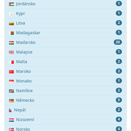
Jordánsko
1
Kypr
1
Litva
2
Madagaskar
1
Maďarsko
20
Malajsie
1
Malta
2
Maroko
2
Monako
1
Namíbie
2
Německo
5
Nepál
2
Nizozemí
4
Norsko
4