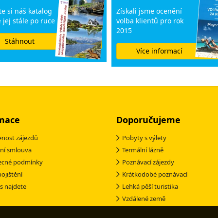
e si náš katalog
Získali jsme ocenění
 jej stále po ruce
volba klientů pro rok
2015
Stáhnout
Více informací
mace
Doporučujeme
nost zájezdů
Pobyty s výlety
ní smlouva
Termální lázně
ecné podmínky
Poznávací zájezdy
pojištění
Krátkodobé poznávací
s najdete
Lehká pěší turistika
Vzdálené země