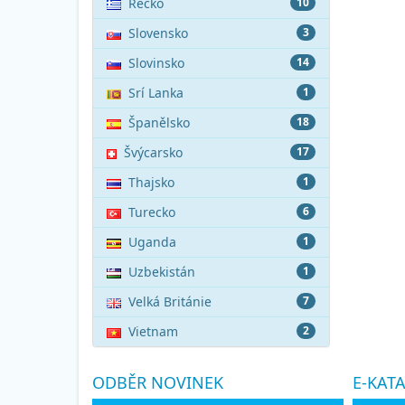
Řecko
10
Slovensko
3
Slovinsko
14
Srí Lanka
1
Španělsko
18
Švýcarsko
17
Thajsko
1
Turecko
6
Uganda
1
Uzbekistán
1
Velká Británie
7
Vietnam
2
ODBĚR NOVINEK
E-KAT