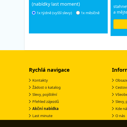
(nabídky last moment)
stahnet
a mějte
1x týdně (vyšší slevy)
1x měsíčně
Rychlá navigace
Infor
Kontakty
Obsaze
Žádost o katalog
Cestov
Slevy, pojištění
Všeob
Přehled zájezdů
Slevy, 
Akční nabídka
Kde ná
Last minute
O nás