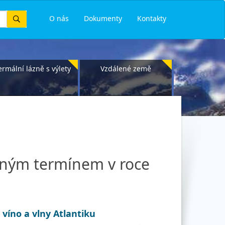
Vyhledat
O nás
Dokumenty
Kontakty
ermální lázně s výlety
Vzdálené země
pným termínem v roce
víno a vlny Atlantiku