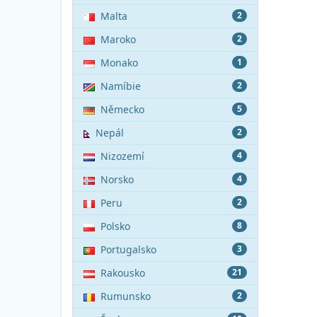
Malta
2
Maroko
2
Monako
1
Namíbie
2
Německo
5
Nepál
2
Nizozemí
4
Norsko
4
Peru
2
Polsko
8
Portugalsko
3
Rakousko
21
Rumunsko
2