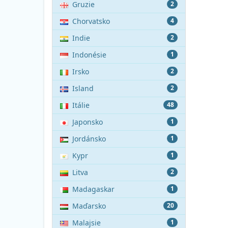
Gruzie
2
Chorvatsko
4
Indie
2
Indonésie
1
Irsko
2
Island
2
Itálie
48
Japonsko
1
Jordánsko
1
Kypr
1
Litva
2
Madagaskar
1
Maďarsko
20
Malajsie
1