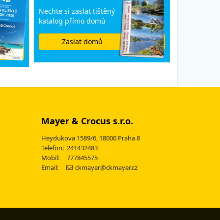
Nechte si zaslat tištěný
katalog přímo domů
Zaslat domů
Mayer & Crocus s.r.o.
Heydukova 1589/6, 18000 Praha 8
Telefon: 241432483
Mobil: 777845575
Email:
ckmayer@ckmayer.cz