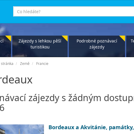
co
hledáte
cí
Zájezdy s lehkou pěší
Podrobné poznávací
T
turistikou
zájezdy
 stránka
Země
Francie
rdeaux
návací zájezdy s žádným dostu
6
Bordeaux a Akvitánie, památky, 