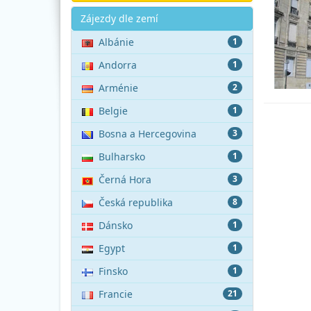
Akce
Zájezdy dle zemí
Albánie
1
Andorra
1
Arménie
2
Belgie
1
Bosna a Hercegovina
3
Bulharsko
1
Černá Hora
3
Česká republika
8
Dánsko
1
Egypt
1
Finsko
1
Francie
21