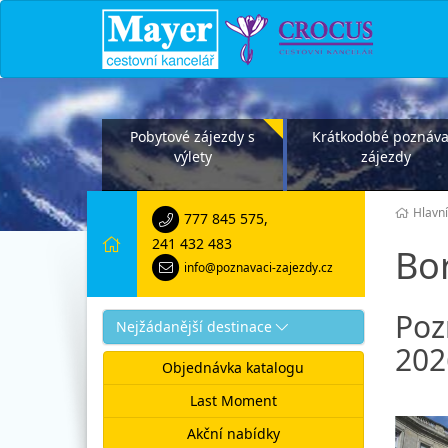
Pobytové zájezdy s
Krátkodobé poznáva
výlety
zájezdy
Hlavní
777 845 575
,
241 432 483
Bo
info@poznavaci-zajezdy.cz
Poz
Nejžádanější destinace
202
Objednávka katalogu
Last Moment
Akční nabídky