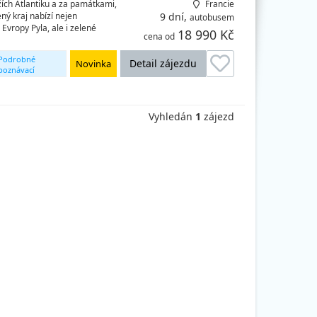
ích Atlantiku a za památkami,
Francie
ný kraj nabízí nejen
9 dní,
autobusem
Evropy Pyla, ale i zelené
18 990 Kč
cena od
Podrobné
Detail zájezdu
Novinka
poznávací
okruhy
Vyhledán
1
zájezd