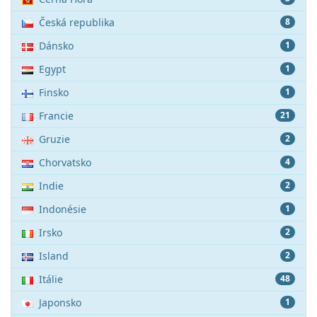
Česká republika
8
Dánsko
1
Egypt
1
Finsko
1
Francie
21
Gruzie
2
Chorvatsko
4
Indie
2
Indonésie
1
Irsko
2
Island
2
Itálie
48
Japonsko
1