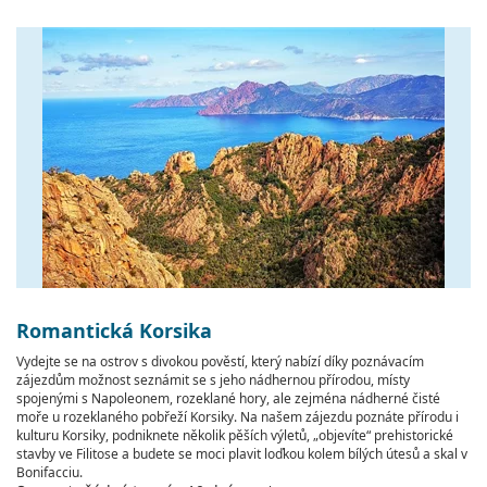
Romantická Korsika
Vydejte se na ostrov s divokou pověstí, který nabízí díky poznávacím
zájezdům možnost seznámit se s jeho nádhernou přírodou, místy
spojenými s Napoleonem, rozeklané hory, ale zejména nádherné čisté
moře u rozeklaného pobřeží Korsiky. Na našem zájezdu poznáte přírodu i
kulturu Korsiky, podniknete několik pěších výletů, „objevíte“ prehistorické
stavby ve Filitose a budete se moci plavit loďkou kolem bílých útesů a skal v
Bonifacciu.