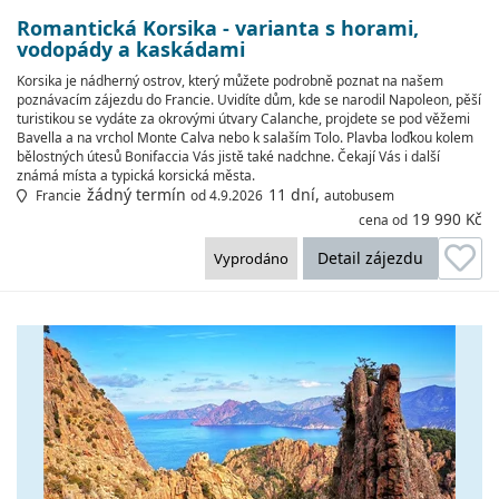
Romantická Korsika - varianta s horami,
vodopády a kaskádami
Korsika je nádherný ostrov, který můžete podrobně poznat na našem
poznávacím zájezdu do Francie. Uvidíte dům, kde se narodil Napoleon, pěší
turistikou se vydáte za okrovými útvary Calanche, projdete se pod věžemi
Bavella a na vrchol Monte Calva nebo k salaším Tolo. Plavba loďkou kolem
bělostných útesů Bonifaccia Vás jistě také nadchne. Čekají Vás i další
známá místa a typická korsická města.
žádný termín
11 dní,
Francie
od 4.9.2026
autobusem
19 990 Kč
cena od
Detail zájezdu
Vyprodáno