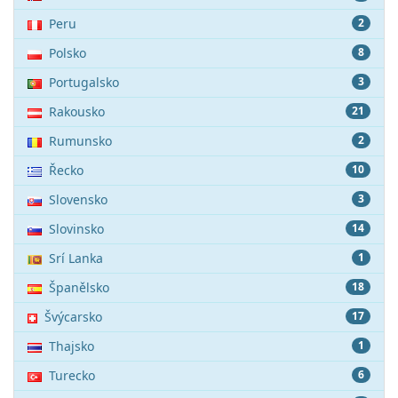
Peru
2
Polsko
8
Portugalsko
3
Rakousko
21
Rumunsko
2
Řecko
10
Slovensko
3
Slovinsko
14
Srí Lanka
1
Španělsko
18
Švýcarsko
17
Thajsko
1
Turecko
6