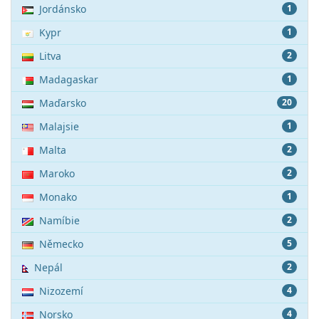
Jordánsko
1
Kypr
1
Litva
2
Madagaskar
1
Maďarsko
20
Malajsie
1
Malta
2
Maroko
2
Monako
1
Namíbie
2
Německo
5
Nepál
2
Nizozemí
4
Norsko
4