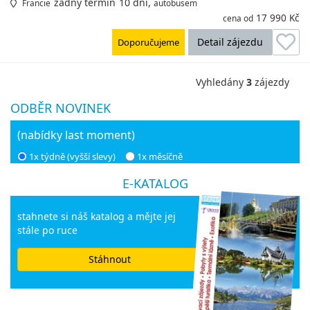
žádný termín
10 dní,
Francie
autobusem
17 990 Kč
cena od
Detail zájezdu
Doporučujeme
Vyhledány
3
zájezdy
ODBĚR NOVINEK
(nabídky last moment)
1x týdně (vyšší slevy)
1x měsíčně
E-KATALOG
stahnete si náš katalog a mějte jej
stále po ruce
Stáhnout