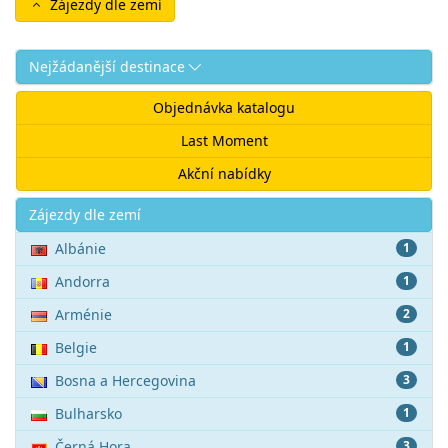
Zájezdy dle zemí
Nejžádanější destinace
Objednávka katalogu
Last Moment
Akční nabídky
Akce
Zájezdy dle zemí
Albánie
1
Andorra
1
Arménie
2
Belgie
1
Bosna a Hercegovina
3
Bulharsko
1
Černá Hora
3