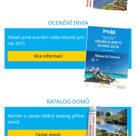
OCENĚNÍ INVIA
Získali jsme ocenění volba klientů pro
rok 2015
Více informací
KATALOG DOMŮ
Nechte si zaslat tištěný katalog přímo
domů
Zaslat domů