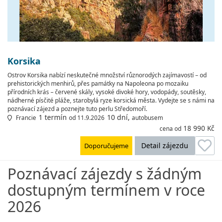
Korsika
Ostrov Korsika nabízí neskutečné množství různorodých zajímavostí – od
prehistorických menhirů, přes památky na Napoleona po mozaiku
přírodních krás – červené skály, vysoké divoké hory, vodopády, soutěsky,
nádherné písčité pláže, starobylá ryze korsická města. Vydejte se s námi na
poznávací zájezd a poznejte tuto perlu Středomoří.
1 termín
10 dní,
Francie
od 11.9.2026
autobusem
18 990 Kč
cena od
Detail zájezdu
Doporučujeme
Poznávací zájezdy s žádným
dostupným termínem v roce
2026