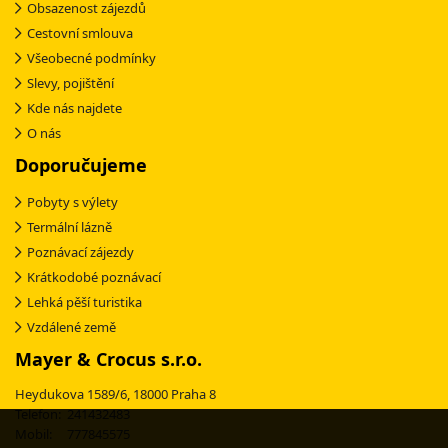
Obsazenost zájezdů
Cestovní smlouva
Všeobecné podmínky
Slevy, pojištění
Kde nás najdete
O nás
Doporučujeme
Pobyty s výlety
Termální lázně
Poznávací zájezdy
Krátkodobé poznávací
Lehká pěší turistika
Vzdálené země
Mayer & Crocus s.r.o.
Heydukova 1589/6, 18000 Praha 8
Telefon: 241432483
Mobil: 777845575