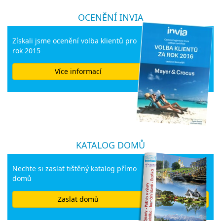
OCENĚNÍ INVIA
Získali jsme ocenění volba klientů pro
rok 2015
Více informací
KATALOG DOMŮ
Nechte si zaslat tištěný katalog přímo
domů
Zaslat domů