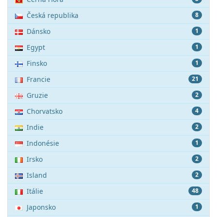
Česká republika
8
Dánsko
1
Egypt
1
Finsko
1
Francie
21
Gruzie
2
Chorvatsko
4
Indie
2
Indonésie
1
Irsko
2
Island
2
Itálie
48
Japonsko
1