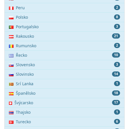
Peru
2
Polsko
8
Portugalsko
3
Rakousko
21
Rumunsko
2
Řecko
10
Slovensko
3
Slovinsko
14
Srí Lanka
1
Španělsko
18
Švýcarsko
17
Thajsko
1
Turecko
6