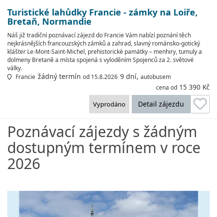
Turistické lahůdky Francie - zámky na Loiře,
Bretaň, Normandie
Náš již tradiční poznávací zájezd do Francie Vám nabízí poznání těch
nejkrásnějších francouzských zámků a zahrad, slavný románsko-gotický
klášter Le-Mont-Saint-Michel, prehistorické památky – menhiry, tumuly a
dolmeny Bretaně a místa spojená s vyloděním Spojenců za 2. světové
války.
žádný termín
9 dní,
Francie
od 15.8.2026
autobusem
15 390 Kč
cena od
Detail zájezdu
Vyprodáno
Poznávací zájezdy s žádným
dostupným termínem v roce
2026