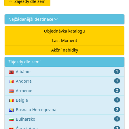
Zájezdy dle zemí
Nejžádanější destinace
Objednávka katalogu
Last Moment
Akční nabídky
Akce
Zájezdy dle zemí
Albánie
1
Andorra
1
Arménie
2
Belgie
1
Bosna a Hercegovina
3
Bulharsko
1
Černá Hora
3