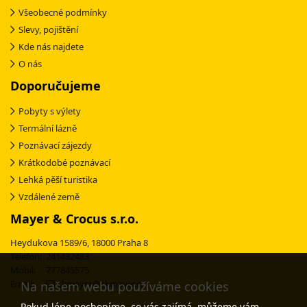
Všeobecné podmínky
Slevy, pojištění
Kde nás najdete
O nás
Doporučujeme
Pobyty s výlety
Termální lázně
Poznávací zájezdy
Krátkodobé poznávací
Lehká pěší turistika
Vzdálené země
Mayer & Crocus s.r.o.
Heydukova 1589/6, 18000 Praha 8
Telefon: 241432483
Mobil: 777845575
Email:
ckmayer@ckmayer.cz
Na našem webu používáme cookies
Pokud lépe pochopíme, co vás zajímá, můžeme vám