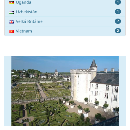
Uganda
1
Uzbekistán
1
Velká Británie
7
Vietnam
2