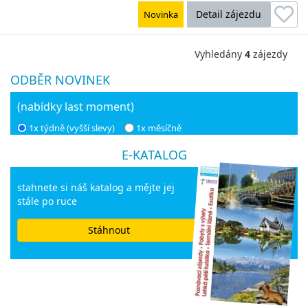
Detail zájezdu
Novinka
Vyhledány
4
zájezdy
ODBĚR NOVINEK
(nabídky last moment)
1x týdně (vyšší slevy)
1x měsíčně
E-KATALOG
stahnete si náš katalog a mějte jej
stále po ruce
Stáhnout