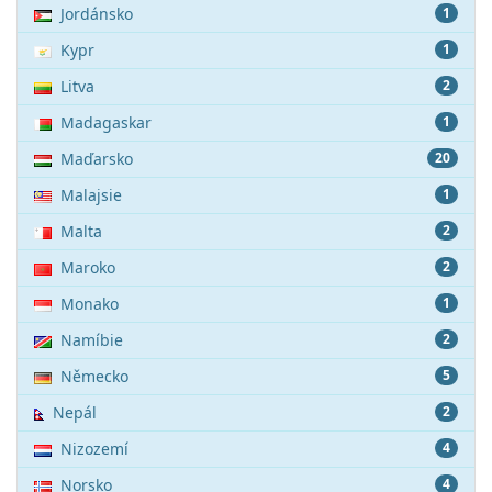
Jordánsko
1
Kypr
1
Litva
2
Madagaskar
1
Maďarsko
20
Malajsie
1
Malta
2
Maroko
2
Monako
1
Namíbie
2
Německo
5
Nepál
2
Nizozemí
4
Norsko
4