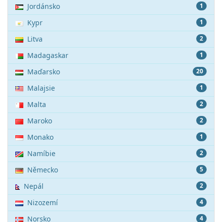
Jordánsko
1
Kypr
1
Litva
2
Madagaskar
1
Maďarsko
20
Malajsie
1
Malta
2
Maroko
2
Monako
1
Namíbie
2
Německo
5
Nepál
2
Nizozemí
4
Norsko
4