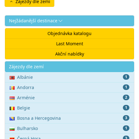
Zájezdy dle zemí
Nejžádanější destinace
Objednávka katalogu
Last Moment
Akční nabídky
Akce
Zájezdy dle zemí
Albánie
1
Andorra
1
Arménie
2
Belgie
1
Bosna a Hercegovina
3
Bulharsko
1
Černá Hora
3