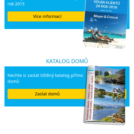
rok 2015
Více informací
KATALOG DOMŮ
Nechte si zaslat tištěný katalog přímo
domů
Zaslat domů