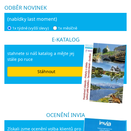
ODBĚR NOVINEK
(nabídky last moment)
1x týdně (vyšší slevy)
1x měsíčně
E-KATALOG
stahnete si náš katalog a mějte jej
stále po ruce
Stáhnout
OCENĚNÍ INVIA
Získali jsme ocenění volba klientů pro