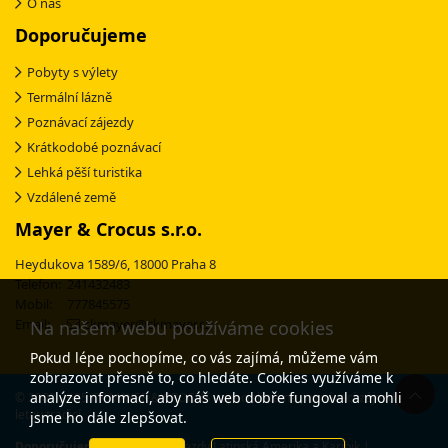
O nás
Doporučujeme
Pobyty s výlety
Termální lázně
Poznávací zájezdy
Krátkodobé poznávací
Lehká pěší turistika
Vzdálené země
Mayer & Crocus s.r.o.
Heydukova 1589/6, 18000 Praha 8
Telefon: 241432483
Mobil: 777845575
Email:
ckmayer@ckmayer.cz
Na našem webu používáme cookies
Pokud lépe pochopíme, co vás zajímá, můžeme vám
zobrazovat přesně to, co hledáte. Cookies využíváme k
analýze informací, aby náš web dobře fungoval a mohli
© 2003-2025 CK MAYER & CROCUS - specialista na poznávací zájezdy s 30-
letou tradicí
jsme ho dále zlepšovat.
Doporučujeme:
Poznávací zájezdy Latinská Amerika a Karibik
|