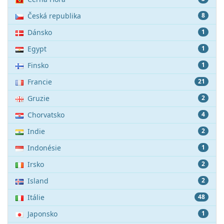
Česká republika
8
Dánsko
1
Egypt
1
Finsko
1
Francie
21
Gruzie
2
Chorvatsko
4
Indie
2
Indonésie
1
Irsko
2
Island
2
Itálie
48
Japonsko
1