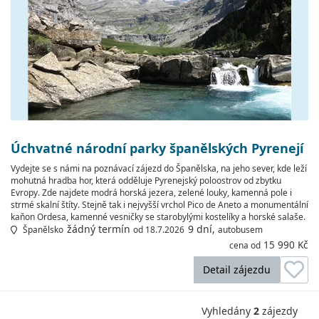
Úchvatné národní parky španělských Pyrenejí
Vydejte se s námi na poznávací zájezd do Španělska, na jeho sever, kde leží
mohutná hradba hor, která odděluje Pyrenejský poloostrov od zbytku
Evropy. Zde najdete modrá horská jezera, zelené louky, kamenná pole i
strmé skalní štíty. Stejně tak i nejvyšší vrchol Pico de Aneto a monumentální
kaňon Ordesa, kamenné vesničky se starobylými kostelíky a horské salaše.
žádný termín
9 dní,
Španělsko
od 18.7.2026
autobusem
15 990 Kč
cena od
Detail zájezdu
Vyhledány
2
zájezdy