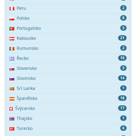
Peru
2
Polsko
8
Portugalsko
3
Rakousko
21
Rumunsko
2
Řecko
10
Slovensko
3
Slovinsko
14
Srí Lanka
1
Španělsko
18
Švýcarsko
17
Thajsko
1
Turecko
6