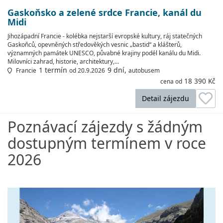
Gaskoňsko a zelené srdce Francie, kanál du
Midi
Jihozápadní Francie - kolébka nejstarší evropské kultury, ráj statečných
Gaskoňců, opevněných středověkých vesnic „bastid“ a klášterů,
významných památek UNESCO, půvabné krajiny podél kanálu du Midi.
Milovníci zahrad, historie, architektury,…
1 termín
9 dní,
Francie
od 20.9.2026
autobusem
18 390 Kč
cena od
Detail zájezdu
Poznávací zájezdy s žádným
dostupným termínem v roce
2026