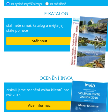
1x týdně (vyšší slevy)
1x měsíčně
E-KATALOG
stahnete si náš katalog a mějte jej
stále po ruce
Stáhnout
OCENĚNÍ INVIA
Získali jsme ocenění volba klientů pro
rok 2015
Více informací