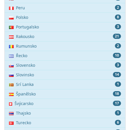
Peru
2
Polsko
8
Portugalsko
3
Rakousko
21
Rumunsko
2
Řecko
10
Slovensko
3
Slovinsko
14
Srí Lanka
1
Španělsko
18
Švýcarsko
17
Thajsko
1
Turecko
6