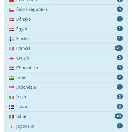
Česká republika
8
Dánsko
1
Egypt
1
Finsko
1
Francie
21
Gruzie
2
Chorvatsko
4
Indie
2
Indonésie
1
Irsko
2
Island
2
Itálie
48
Japonsko
1