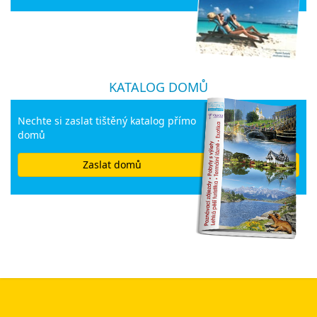
KATALOG DOMŮ
Nechte si zaslat tištěný katalog přímo
domů
Zaslat domů