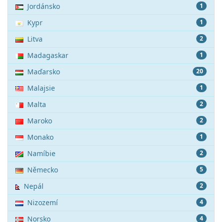
Jordánsko
1
Kypr
1
Litva
2
Madagaskar
1
Maďarsko
20
Malajsie
1
Malta
2
Maroko
2
Monako
1
Namíbie
2
Německo
5
Nepál
2
Nizozemí
4
Norsko
4