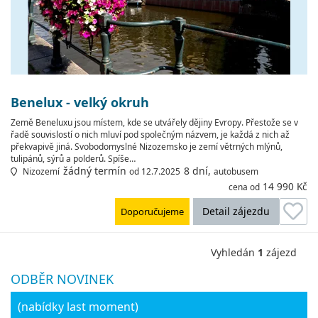
Benelux - velký okruh
Země Beneluxu jsou místem, kde se utvářely dějiny Evropy. Přestože se v
řadě souvislostí o nich mluví pod společným názvem, je každá z nich až
překvapivě jiná. Svobodomyslné Nizozemsko je zemí větrných mlýnů,
tulipánů, sýrů a polderů. Spíše…
žádný termín
8 dní,
Nizozemí
od 12.7.2025
autobusem
14 990 Kč
cena od
Detail zájezdu
Doporučujeme
Vyhledán
1
zájezd
ODBĚR NOVINEK
(nabídky last moment)