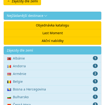
Zájezdy dle zemí
Nejžádanější destinace
Objednávka katalogu
Last Moment
Akční nabídky
Akce
Zájezdy dle zemí
Albánie
1
Andorra
1
Arménie
2
Belgie
1
Bosna a Hercegovina
3
Bulharsko
1
Černá Hora
3