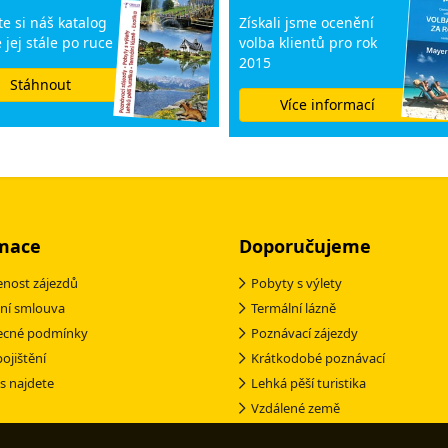
e si náš katalog
Získali jsme ocenění
 jej stále po ruce
volba klientů pro rok
2015
Stáhnout
Více informací
mace
Doporučujeme
nost zájezdů
Pobyty s výlety
ní smlouva
Termální lázně
ecné podmínky
Poznávací zájezdy
pojištění
Krátkodobé poznávací
s najdete
Lehká pěší turistika
Vzdálené země