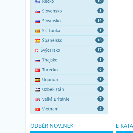
Řecko
10
Slovensko
3
Slovinsko
14
Srí Lanka
1
Španělsko
18
Švýcarsko
17
Thajsko
1
Turecko
6
Uganda
1
Uzbekistán
1
Velká Británie
7
Vietnam
2
ODBĚR NOVINEK
E-KAT