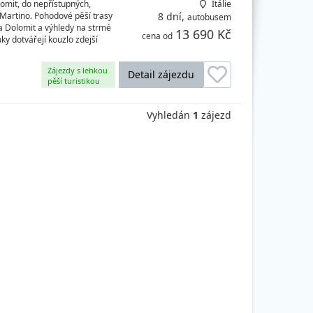
olomit, do nepřístupných,
Itálie
 Martino. Pohodové pěší trasy
8 dní,
autobusem
a Dolomit a výhledy na strmé
13 690 Kč
cena od
ky dotvářejí kouzlo zdejší
Zájezdy s lehkou
Detail zájezdu
pěší turistikou
Vyhledán
1
zájezd