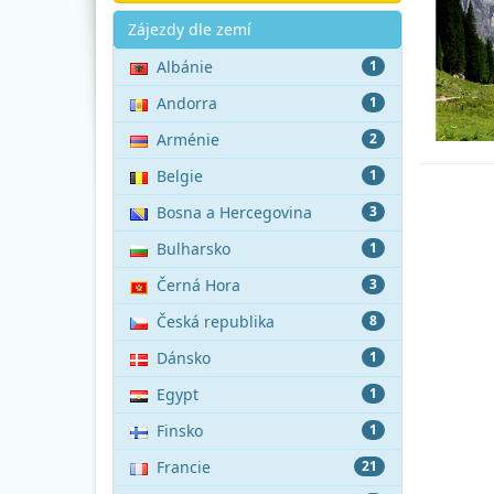
Akce
Zájezdy dle zemí
Albánie
1
Andorra
1
Arménie
2
Belgie
1
Bosna a Hercegovina
3
Bulharsko
1
Černá Hora
3
Česká republika
8
Dánsko
1
Egypt
1
Finsko
1
Francie
21