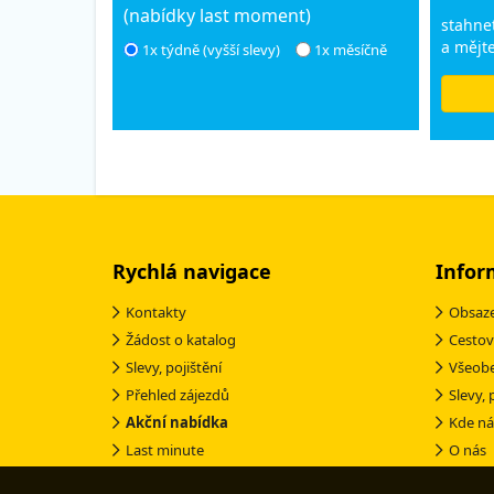
(nabídky last moment)
stahnet
a mějte
1x týdně (vyšší slevy)
1x měsíčně
Rychlá navigace
Infor
Kontakty
Obsaze
Žádost o katalog
Cestov
Slevy, pojištění
Všeob
Přehled zájezdů
Slevy, 
Akční nabídka
Kde ná
Last minute
O nás