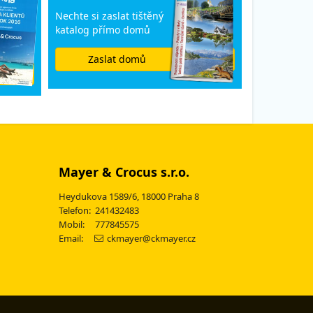
Nechte si zaslat tištěný
katalog přímo domů
Zaslat domů
Mayer & Crocus s.r.o.
Heydukova 1589/6, 18000 Praha 8
Telefon: 241432483
Mobil: 777845575
Email:
ckmayer@ckmayer.cz