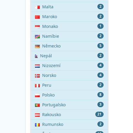
Malta
2
Maroko
2
Monako
1
Namíbie
2
Německo
5
Nepál
2
Nizozemí
4
Norsko
4
Peru
2
Polsko
8
Portugalsko
3
Rakousko
21
Rumunsko
2