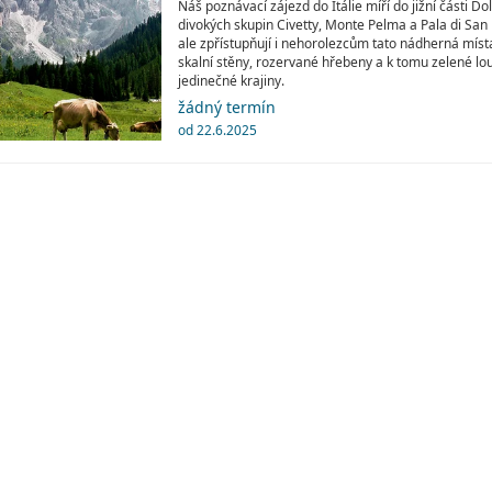
Náš poznávací zájezd do Itálie míří do jižní části D
divokých skupin Civetty, Monte Pelma a Pala di San
ale zpřístupňují i nehorolezcům tato nádherná míst
skalní stěny, rozervané hřebeny a k tomu zelené lou
jedinečné krajiny.
žádný termín
od 22.6.2025