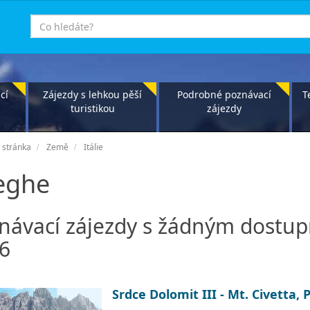
co
hledáte
cí
Zájezdy s lehkou pěší
Podrobné poznávací
T
turistikou
zájezdy
 stránka
Země
Itálie
leghe
návací zájezdy s žádným dostu
6
Srdce Dolomit III - Mt. Civetta, 