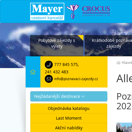
Pobytové zájezdy s
Krátkodobé poznáva
výlety
zájezdy
Hlavní
777 845 575
,
241 432 483
Al
info@poznavaci-zajezdy.cz
Poz
Nejžádanější destinace
202
Objednávka katalogu
Last Moment
Akční nabídky