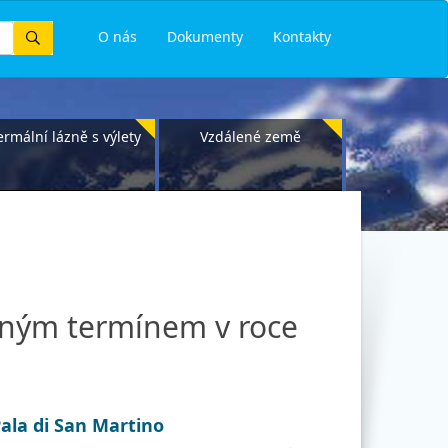
Vyhledat
O nás
Dokumenty
Kontakty
ermální lázně s výlety
Vzdálené země
pným termínem v roce
Pala di San Martino