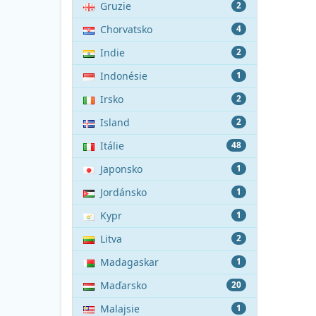
Gruzie
2
Chorvatsko
4
Indie
2
Indonésie
1
Irsko
2
Island
2
Itálie
48
Japonsko
1
Jordánsko
1
Kypr
1
Litva
2
Madagaskar
1
Maďarsko
20
Malajsie
1