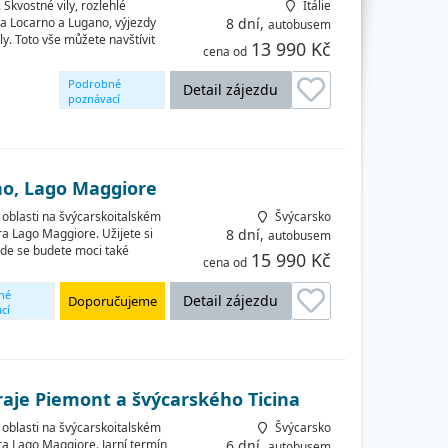
Skvostné vily, rozlehlé
Itálie
ka Locarno a Lugano, výjezdy
8 dní,
autobusem
y. Toto vše můžete navštívit
13 990 Kč
cena od
Podrobné
Detail zájezdu
poznávací
okruhy
ino, Lago Maggiore
oblasti na švýcarskoitalském
Švýcarsko
ra Lago Maggiore. Užijete si
8 dní,
autobusem
 kde se budete moci také
15 990 Kč
cena od
né
Detail zájezdu
Doporučujeme
cí
raje Piemont a švýcarského Ticina
oblasti na švýcarskoitalském
Švýcarsko
ra Lago Maggiore. Jarní termín
6 dní,
autobusem