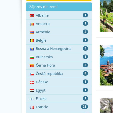
Akce
Zájezdy dle zemí
Albánie
1
Andorra
1
Arménie
2
Belgie
1
Bosna a Hercegovina
3
Bulharsko
1
Černá Hora
3
Česká republika
8
Dánsko
1
Egypt
1
Finsko
1
Francie
21