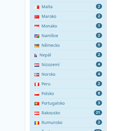
Malta
2
Maroko
2
Monako
1
Namíbie
2
Německo
5
Nepál
2
Nizozemí
4
Norsko
4
Peru
2
Polsko
8
Portugalsko
3
Rakousko
21
Rumunsko
2