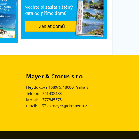
Nechte si zaslat tištěný
katalog přímo domů
Zaslat domů
Mayer & Crocus s.r.o.
Heydukova 1589/6, 18000 Praha 8
Telefon: 241432483
Mobil: 777845575
Email:
ckmayer@ckmayer.cz