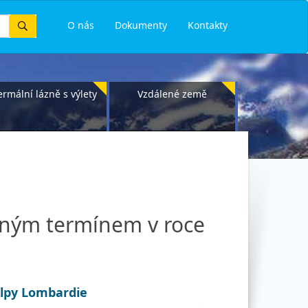
Vyhledat
O nás
Dokumenty
Kontakty
ermální lázně s výlety
Vzdálené země
pným termínem v roce
Alpy Lombardie