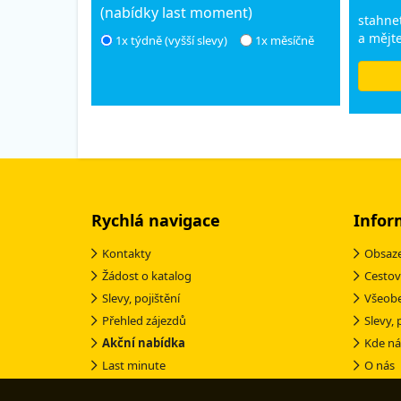
(nabídky last moment)
stahnet
a mějte
1x týdně (vyšší slevy)
1x měsíčně
Rychlá navigace
Infor
Kontakty
Obsaze
Žádost o katalog
Cestov
Slevy, pojištění
Všeob
Přehled zájezdů
Slevy, 
Akční nabídka
Kde ná
Last minute
O nás