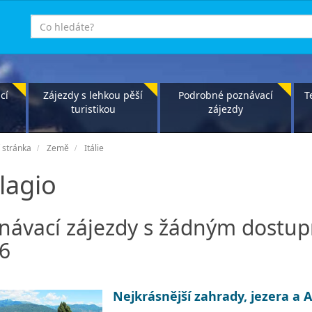
co
hledáte
cí
Zájezdy s lehkou pěší
Podrobné poznávací
T
turistikou
zájezdy
 stránka
Země
Itálie
lagio
návací zájezdy s žádným dostu
6
Nejkrásnější zahrady, jezera a 