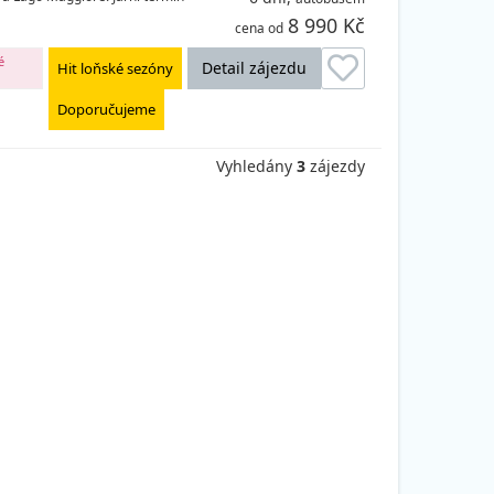
8 990 Kč
cena od
é
Detail zájezdu
Hit loňské sezóny
Doporučujeme
Vyhledány
3
zájezdy