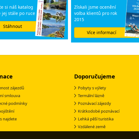
e si náš katalog
Získali jsme ocenění
 jej stále po ruce
volba klientů pro rok
2015
Stáhnout
Více informací
mace
Doporučujeme
nost zájezdů
Pobyty s výlety
ní smlouva
Termální lázně
ecné podmínky
Poznávací zájezdy
pojištění
Krátkodobé poznávací
s najdete
Lehká pěší turistika
Vzdálené země