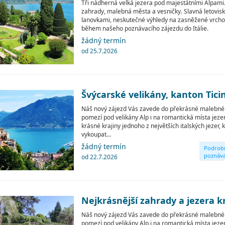
Tři nádherná velká jezera pod majestátními Alpami. 
zahrady, malebná města a vesničky. Slavná letovis
lanovkami, neskutečné výhledy na zasněžené vrchol
během našeho poznávacího zájezdu do Itálie.
žádný termín
od 25.7.2026
Švýcarské velikány, kanton Tic
Náš nový zájezd Vás zavede do překrásné malebné 
pomezí pod velikány Alp i na romantická místa jeze
krásné krajiny jednoho z největších italských jezer,
vykoupat…
žádný termín
Podrob
poznáva
od 22.7.2026
okruhy
Nejkrásnější zahrady a jezera k
Náš nový zájezd Vás zavede do překrásné malebné 
pomezí pod velikány Alp i na romantická místa jeze