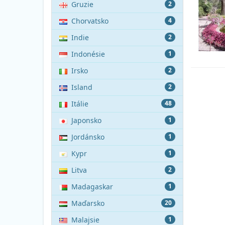
Gruzie
2
Chorvatsko
4
Indie
2
Indonésie
1
Irsko
2
Island
2
Itálie
48
Japonsko
1
Jordánsko
1
Kypr
1
Litva
2
Madagaskar
1
Maďarsko
20
Malajsie
1