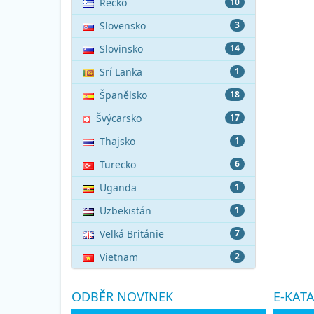
Řecko
10
Slovensko
3
Slovinsko
14
Srí Lanka
1
Španělsko
18
Švýcarsko
17
Thajsko
1
Turecko
6
Uganda
1
Uzbekistán
1
Velká Británie
7
Vietnam
2
ODBĚR NOVINEK
E-KAT