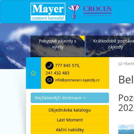
Pobytové zájezdy s
Krátkodobé poznáva
výlety
zájezdy
Hlavní
777 845 575
,
241 432 483
Bel
info@poznavaci-zajezdy.cz
Poz
Nejžádanější destinace
202
Objednávka katalogu
Last Moment
Akční nabídky