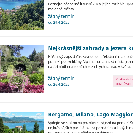
Poznejte nádherné luxusní vily a jejich rozlehlé up
malebná města.
žádný termín
od 29.4.2025
Nejkrásnější zahrady a jezera k
Náš nový zájezd Vás zavede do překrásné malebné 
pomezí pod velikány Alp i na romantická místa jeze
nabízí nádheru zdejších rozlehlých zahrad v květu.
žádný termín
Krátkodob
poznávací
od 26.4.2025
zájezdy
Bergamo, Milano, Lago Maggior
Vydejte se s námi na poznávací zájezd na pomezí Šv
nejkrásnějších partií Alp a za poznáním krásných mě
metropole Milano s věhlasným dómem.