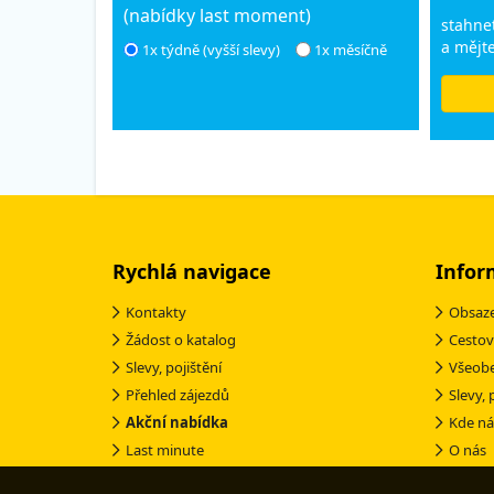
(nabídky last moment)
stahnet
a mějte
1x týdně (vyšší slevy)
1x měsíčně
Rychlá navigace
Infor
Kontakty
Obsaze
Žádost o katalog
Cestov
Slevy, pojištění
Všeob
Přehled zájezdů
Slevy, 
Akční nabídka
Kde ná
Last minute
O nás