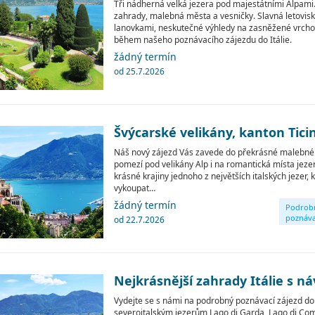
Tři nádherná velká jezera pod majestátními Alpami. 
zahrady, malebná města a vesničky. Slavná letovis
lanovkami, neskutečné výhledy na zasněžené vrchol
během našeho poznávacího zájezdu do Itálie.
žádný termín
od 25.7.2026
Švýcarské velikány, kanton Tic
Náš nový zájezd Vás zavede do překrásné malebné 
pomezí pod velikány Alp i na romantická místa jeze
krásné krajiny jednoho z největších italských jezer,
vykoupat…
žádný termín
Podrob
poznáva
od 22.7.2026
okruhy
Nejkrásnější zahrady Itálie s n
Vydejte se s námi na podrobný poznávací zájezd do 
severoitalským jezerům Lago di Garda, Lago di Co