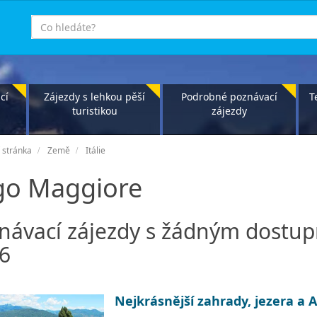
co
hledáte
cí
Zájezdy s lehkou pěší
Podrobné poznávací
T
turistikou
zájezdy
 stránka
Země
Itálie
go Maggiore
návací zájezdy s žádným dostu
6
Nejkrásnější zahrady, jezera a 