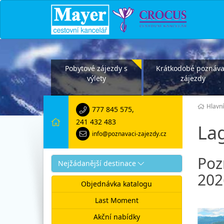
Pobytové zájezdy s
Krátkodobé poznáva
výlety
zájezdy
Hlavní
777 845 575
,
241 432 483
La
info@poznavaci-zajezdy.cz
Poz
Nejžádanější destinace
202
Objednávka katalogu
Last Moment
Akční nabídky