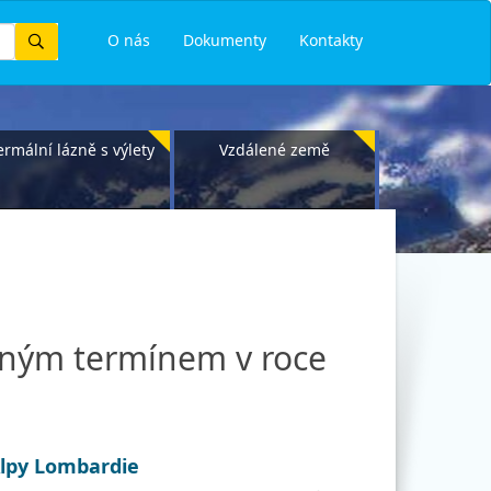
Vyhledat
O nás
Dokumenty
Kontakty
ermální lázně s výlety
Vzdálené země
pným termínem v roce
Alpy Lombardie