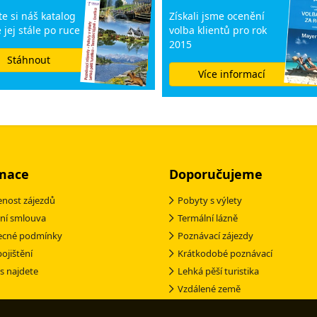
e si náš katalog
Získali jsme ocenění
 jej stále po ruce
volba klientů pro rok
2015
Stáhnout
Více informací
mace
Doporučujeme
nost zájezdů
Pobyty s výlety
ní smlouva
Termální lázně
ecné podmínky
Poznávací zájezdy
pojištění
Krátkodobé poznávací
s najdete
Lehká pěší turistika
Vzdálené země