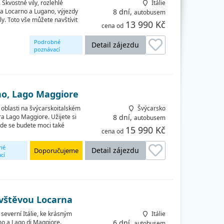
Skvostné vily, rozlehlé
Itálie
ka Locarno a Lugano, výjezdy
8 dní,
autobusem
y. Toto vše můžete navštívit
13 990 Kč
cena od
Podrobné
Detail zájezdu
poznávací
okruhy
ino, Lago Maggiore
oblasti na švýcarskoitalském
Švýcarsko
ra Lago Maggiore. Užijete si
8 dní,
autobusem
 kde se budete moci také
15 990 Kč
cena od
né
Detail zájezdu
Doporučujeme
cí
ávštěvou Locarna
severní Itálie, ke krásným
Itálie
mo a Lago di Maggiore.
6 dní,
autobusem