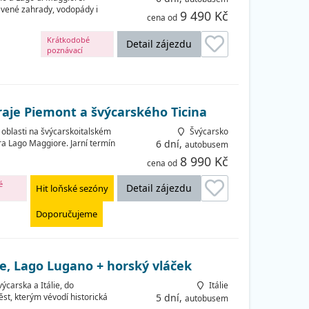
ravené zahrady, vodopády i
9 490 Kč
cena od
Krátkodobé
Detail zájezdu
poznávací
zájezdy
raje Piemont a švýcarského Ticina
oblasti na švýcarskoitalském
Švýcarsko
ra Lago Maggiore. Jarní termín
6 dní,
autobusem
8 990 Kč
cena od
é
Detail zájezdu
Hit loňské sezóny
Doporučujeme
e, Lago Lugano + horský vláček
ýcarska a Itálie, do
Itálie
st, kterým vévodí historická
5 dní,
autobusem