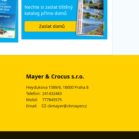
Nechte si zaslat tištěný
katalog přímo domů
Zaslat domů
Mayer & Crocus s.r.o.
Heydukova 1589/6, 18000 Praha 8
Telefon: 241432483
Mobil: 777845575
Email:
ckmayer@ckmayer.cz