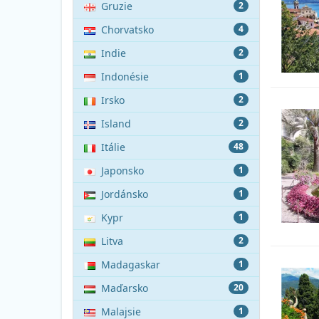
Gruzie
2
Chorvatsko
4
Indie
2
Indonésie
1
Irsko
2
Island
2
Itálie
48
Japonsko
1
Jordánsko
1
Kypr
1
Litva
2
Madagaskar
1
Maďarsko
20
Malajsie
1