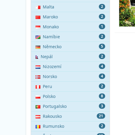
Malta
2
Maroko
2
Monako
1
Namíbie
2
Německo
5
Nepál
2
Nizozemí
4
Norsko
4
Peru
2
Polsko
8
Portugalsko
3
Rakousko
21
Rumunsko
2