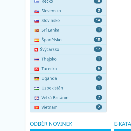
Řecko
10
Slovensko
3
Slovinsko
14
Srí Lanka
1
Španělsko
18
Švýcarsko
17
Thajsko
1
Turecko
6
Uganda
1
Uzbekistán
1
Velká Británie
7
Vietnam
2
ODBĚR NOVINEK
E-KAT