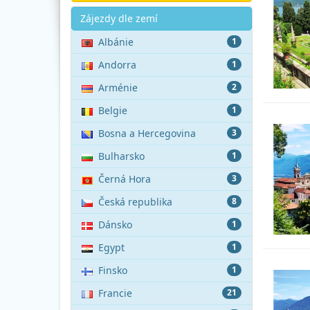
Akce
Zájezdy dle zemí
Albánie
1
Andorra
1
Arménie
2
Belgie
1
Bosna a Hercegovina
3
Bulharsko
1
Černá Hora
3
Česká republika
8
Dánsko
1
Egypt
1
Finsko
1
Francie
21