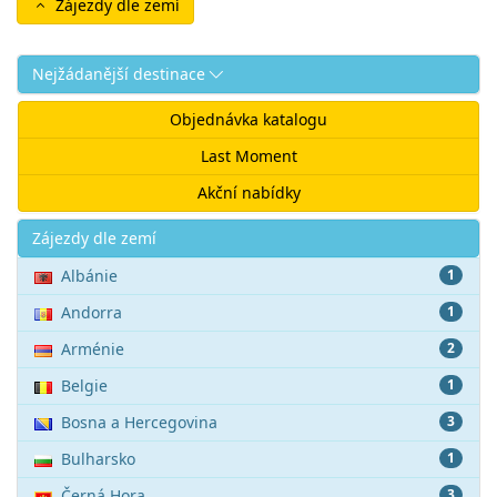
Zájezdy dle zemí
Nejžádanější destinace
Objednávka katalogu
Last Moment
Akční nabídky
Akce
Zájezdy dle zemí
Albánie
1
Andorra
1
Arménie
2
Belgie
1
Bosna a Hercegovina
3
Bulharsko
1
Černá Hora
3