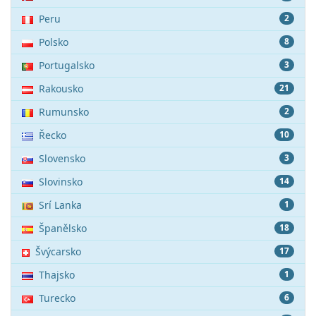
Peru
2
Polsko
8
Portugalsko
3
Rakousko
21
Rumunsko
2
Řecko
10
Slovensko
3
Slovinsko
14
Srí Lanka
1
Španělsko
18
Švýcarsko
17
Thajsko
1
Turecko
6