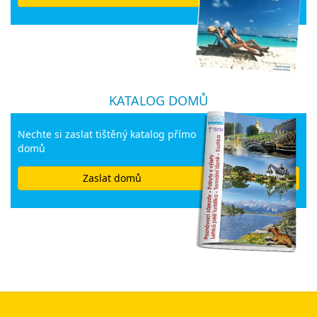
KATALOG DOMŮ
Nechte si zaslat tištěný katalog přímo
domů
Zaslat domů