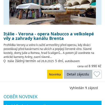
Itálie - Verona - opera Nabucco a velkolepé
vily a zahrady kanálu Brenta
Prohlídka Verony a volno k zažití armosféry před operou, kdy diváci
posedávají před kavárnami na ulicích a popíjejí červené víno. Slavné
kostely, domy Julie a Romea, hrad Scaligerů... A potom již usednete na
antické kameny Arény, zazní slavné…
žádný termín
5 dní,
Itálie
od 26.8.2025
autobusem
8 990 Kč
cena od
Detail zájezdu
Novinka
Vyhledán
1
zájezd
ODBĚR NOVINEK