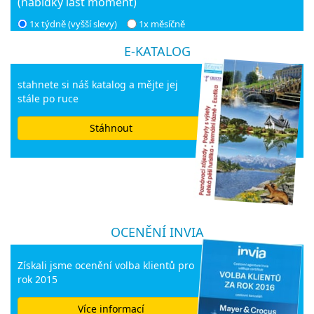
(nabídky last moment)
1x týdně (vyšší slevy)
1x měsíčně
E-KATALOG
stahnete si náš katalog a mějte jej
stále po ruce
Stáhnout
OCENĚNÍ INVIA
Získali jsme ocenění volba klientů pro
rok 2015
Více informací