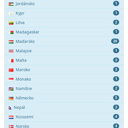
Jordánsko
1
Kypr
1
Litva
2
Madagaskar
1
Maďarsko
20
Malajsie
1
Malta
2
Maroko
2
Monako
1
Namíbie
2
Německo
5
Nepál
2
Nizozemí
4
Norsko
4