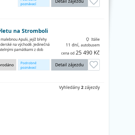
Detail zájezdu
poznávací
okruhy
ýletu na Stromboli
malebnou Apulii, jejíž břehy
Itálie
aderské na východě. Jedinečná
11 dní,
autobusem
utelnými památkami z dob
25 490 Kč
cena od
Podrobné
Detail zájezdu
prodáno
poznávací
okruhy
Vyhledány
2
zájezdy