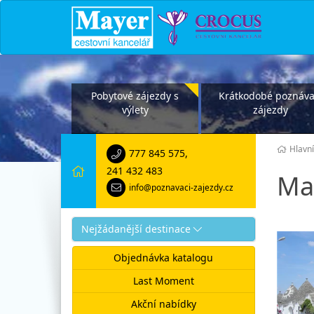
Pobytové zájezdy s
Krátkodobé poznáva
výlety
zájezdy
Hlavní
777 845 575
,
241 432 483
Ma
info@poznavaci-zajezdy.cz
Nejžádanější destinace
Objednávka katalogu
Last Moment
Akční nabídky