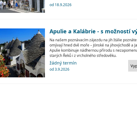
od 18.9.2026
Apulie a Kalábrie - s možností v
Na našem poznávacím zájezdu na jih Itálie poznáte 
omývají hned dvě moře – Jónské na jihovýchodě a J
Apulie kombinuje nádhernou přírodu s nezapomen
starých Řeků i z vrcholného středověku.
žádný termín
Vy
od 3.9.2026