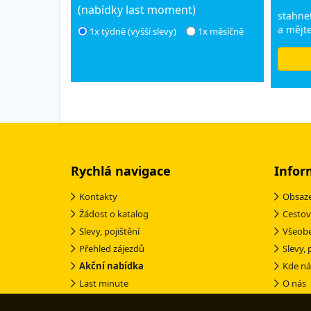
(nabídky last moment)
stahnet
a mějte
1x týdně (vyšší slevy)
1x měsíčně
Rychlá navigace
Infor
Kontakty
Obsaze
Žádost o katalog
Cestov
Slevy, pojištění
Všeob
Přehled zájezdů
Slevy, 
Akční nabídka
Kde ná
Last minute
O nás