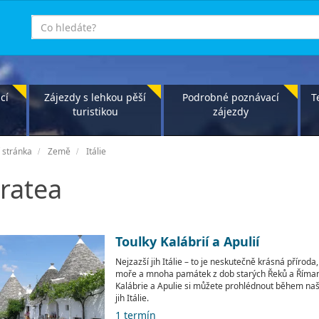
co
hledáte
cí
Zájezdy s lehkou pěší
Podrobné poznávací
T
turistikou
zájezdy
 stránka
Země
Itálie
ratea
Toulky Kalábrií a Apulií
Nejzazší jih Itálie – to je neskutečně krásná přírod
moře a mnoha památek z dob starých Řeků a Římanů
Kalábrie a Apulie si můžete prohlédnout během na
jih Itálie.
1 termín