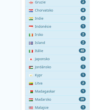
Gruzie
2
Chorvatsko
4
Indie
2
Indonésie
1
Irsko
2
Island
2
Itálie
48
Japonsko
1
Jordánsko
1
Kypr
1
Litva
2
Madagaskar
1
Maďarsko
20
Malajsie
1