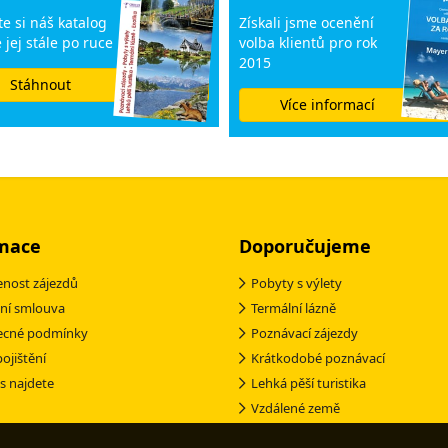
e si náš katalog
Získali jsme ocenění
 jej stále po ruce
volba klientů pro rok
2015
Stáhnout
Více informací
mace
Doporučujeme
nost zájezdů
Pobyty s výlety
ní smlouva
Termální lázně
ecné podmínky
Poznávací zájezdy
pojištění
Krátkodobé poznávací
s najdete
Lehká pěší turistika
Vzdálené země