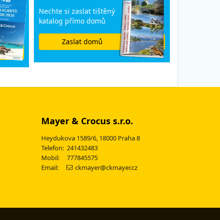
Nechte si zaslat tištěný
katalog přímo domů
Zaslat domů
Mayer & Crocus s.r.o.
Heydukova 1589/6, 18000 Praha 8
Telefon: 241432483
Mobil: 777845575
Email:
ckmayer@ckmayer.cz