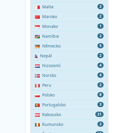
Malta
2
Maroko
2
Monako
1
Namíbie
2
Německo
5
Nepál
2
Nizozemí
4
Norsko
4
Peru
2
Polsko
8
Portugalsko
3
Rakousko
21
Rumunsko
2