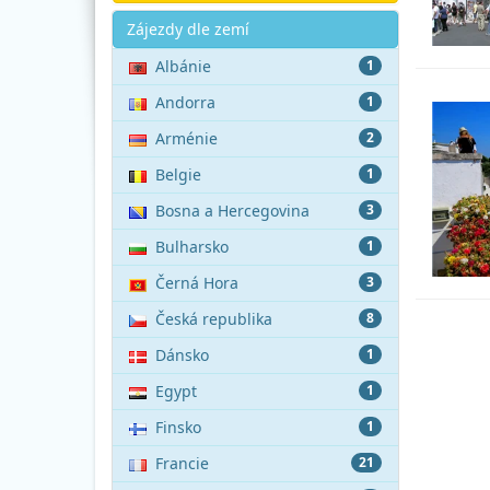
Akce
Zájezdy dle zemí
Albánie
1
Andorra
1
Arménie
2
Belgie
1
Bosna a Hercegovina
3
Bulharsko
1
Černá Hora
3
Česká republika
8
Dánsko
1
Egypt
1
Finsko
1
Francie
21