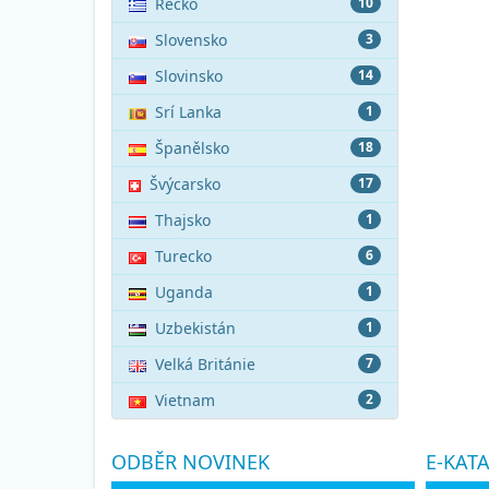
Řecko
10
Slovensko
3
Slovinsko
14
Srí Lanka
1
Španělsko
18
Švýcarsko
17
Thajsko
1
Turecko
6
Uganda
1
Uzbekistán
1
Velká Británie
7
Vietnam
2
ODBĚR NOVINEK
E-KAT