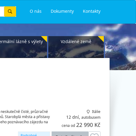
Vyhledat
O nás
Dokumenty
Kontakty
ermální lázně s výlety
Vzdálené země
a, neskutečně čisté, průzračné
Itálie
. Starobylá města a přístavy
12 dní,
autobusem
šeho poznávacího zájezdu na
22 990 Kč
cena od
Podrobné