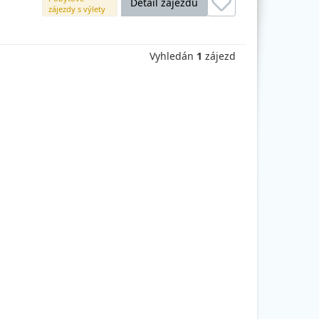
Detail zájezdu
zájezdy s výlety
Vyhledán
1
zájezd