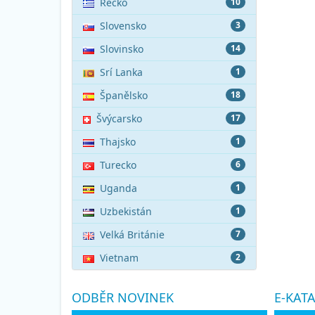
Řecko
10
Slovensko
3
Slovinsko
14
Srí Lanka
1
Španělsko
18
Švýcarsko
17
Thajsko
1
Turecko
6
Uganda
1
Uzbekistán
1
Velká Británie
7
Vietnam
2
ODBĚR NOVINEK
E-KAT