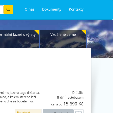
Vyhledat
O nás
Dokumenty
Kontakty
ermální lázně s výlety
Vzdálené země
hernému jezeru Lago di Garda,
Itálie
aldo, a kolem kterého leží
8 dní,
autobusem
vého dne se budete moci
15 690 Kč
cena od
Pobytové