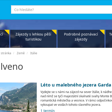
co
hledáte
cí
Zájezdy s lehkou pěší
Podrobné poznávací
T
turistikou
zájezdy
 stránka
Země
Itálie
lveno
Léto u malebného jezera Garda
Vydejte se s námi na zájezd na sever Itálie, k nád
nad nímž se tyčí majestátní skalnaté svahy Monte B
romantická městečka a vesnice. V rámci odpočinko
vykoupat ve vodách tohoto slavného jezera.
1 termín