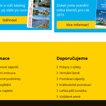
e si náš katalog
Získali jsme ocenění
 jej stále po ruce
volba klientů pro rok
2015
Stáhnout
Více informací
mace
Doporučujeme
nost zájezdů
Pobyty s výlety
ní smlouva
Termální lázně
ecné podmínky
Poznávací zájezdy
pojištění
Krátkodobé poznávací
s najdete
Lehká pěší turistika
Vzdálené země