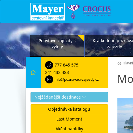
Pobytové zájezdy s
Krátkodobé poznáva
výlety
zájezdy
Hlavní
777 845 575
,
241 432 483
Mo
info@poznavaci-zajezdy.cz
Nejžádanější destinace
Objednávka katalogu
Last Moment
Akční nabídky