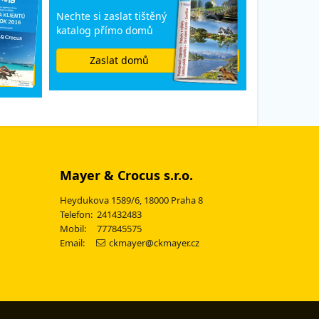
Nechte si zaslat tištěný
katalog přímo domů
Zaslat domů
Mayer & Crocus s.r.o.
Heydukova 1589/6, 18000 Praha 8
Telefon: 241432483
Mobil: 777845575
Email:
ckmayer@ckmayer.cz