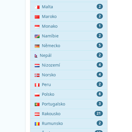
Malta
2
Maroko
2
Monako
1
Namíbie
2
Německo
5
Nepál
2
Nizozemí
4
Norsko
4
Peru
2
Polsko
8
Portugalsko
3
Rakousko
21
Rumunsko
2