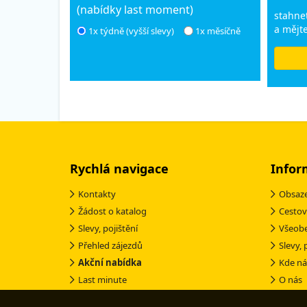
(nabídky last moment)
stahnet
a mějte
1x týdně (vyšší slevy)
1x měsíčně
Rychlá navigace
Infor
Kontakty
Obsaze
Žádost o katalog
Cestov
Slevy, pojištění
Všeob
Přehled zájezdů
Slevy, 
Akční nabídka
Kde ná
Last minute
O nás