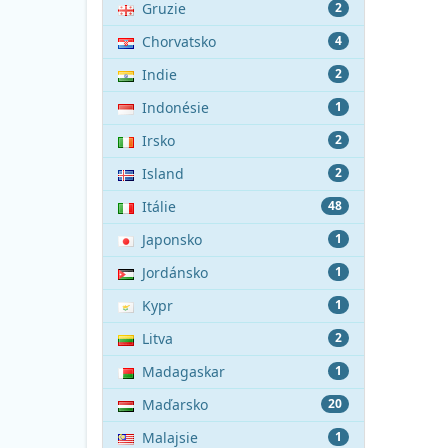
Gruzie
2
Chorvatsko
4
Indie
2
Indonésie
1
Irsko
2
Island
2
Itálie
48
Japonsko
1
Jordánsko
1
Kypr
1
Litva
2
Madagaskar
1
Maďarsko
20
Malajsie
1