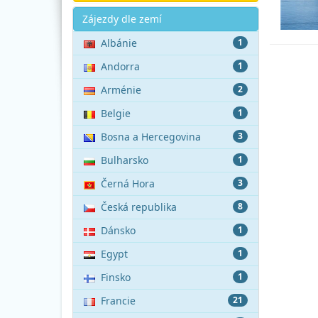
Akce
Zájezdy dle zemí
Albánie
1
Andorra
1
Arménie
2
Belgie
1
Bosna a Hercegovina
3
Bulharsko
1
Černá Hora
3
Česká republika
8
Dánsko
1
Egypt
1
Finsko
1
Francie
21