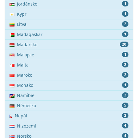
Jordánsko
1
Kypr
1
Litva
2
Madagaskar
1
Maďarsko
20
Malajsie
1
Malta
2
Maroko
2
Monako
1
Namíbie
2
Německo
5
Nepál
2
Nizozemí
4
Norsko
4