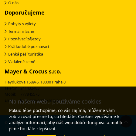
O nás
Doporučujeme
Pobyty s výlety
Termální lázně
Poznávací zájezdy
Krátkodobé poznávací
Lehká pěší turistika
Vzdálené země
Mayer & Crocus s.r.o.
Heydukova 1589/6, 18000 Praha 8
Telefon: 241432483
Mobil: 777845575
Email:
ckmayer@ckmayer.cz
Na našem webu používáme cookies
Pokud lépe pochopíme, co vás zajímá, můžeme vám
zobrazovat přesně to, co hledáte. Cookies využíváme k
analýze informací, aby náš web dobře fungoval a mohli
© 2003-2025 CK MAYER & CROCUS - specialista na poznávací zájezdy s 30-
letou tradicí
jsme ho dále zlepšovat.