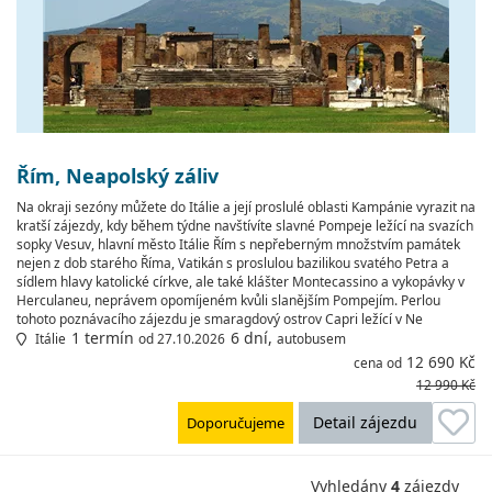
Řím, Neapolský záliv
Na okraji sezóny můžete do Itálie a její proslulé oblasti Kampánie vyrazit na
kratší zájezdy, kdy během týdne navštívíte slavné Pompeje ležící na svazích
sopky Vesuv, hlavní město Itálie Řím s nepřeberným množstvím památek
nejen z dob starého Říma, Vatikán s proslulou bazilikou svatého Petra a
sídlem hlavy katolické církve, ale také klášter Montecassino a vykopávky v
Herculaneu, neprávem opomíjeném kvůli slanějším Pompejím. Perlou
tohoto poznávacího zájezdu je smaragdový ostrov Capri ležící v Ne
1 termín
6 dní,
Itálie
od 27.10.2026
autobusem
12 690 Kč
cena od
12 990 Kč
Detail zájezdu
Doporučujeme
Vyhledány
4
zájezdy