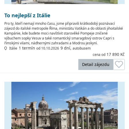
To nejlepší z Itálie
Pro ty, kteří nemají mnoho času, jsme připravili krátkodobý poznávací
zájezd do italské metropole Říma, ministátu Vatikán a do oblasti jihoitalské
Kampánie, kde budete moci navštívit starověké Pompeje zničené
výbuchem sopky Vesuv a také romantický smaragdový ostrov Capri s
římskými vilami, nádhernými zahradami a Modrou jeskyní.
1 termín
9 dní,
Itálie
od 10.10.2026
autobusem
17 890 Kč
cena od
Detail zájezdu