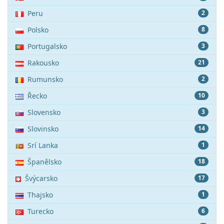
Peru
2
Polsko
8
Portugalsko
3
Rakousko
21
Rumunsko
2
Řecko
10
Slovensko
3
Slovinsko
14
Srí Lanka
1
Španělsko
18
Švýcarsko
17
Thajsko
1
Turecko
6