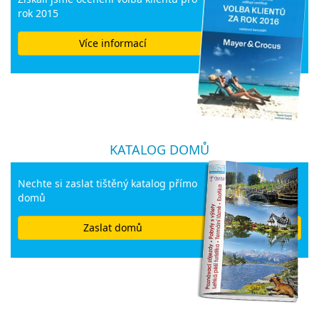
rok 2015
Více informací
KATALOG DOMŮ
Nechte si zaslat tištěný katalog přímo
domů
Zaslat domů