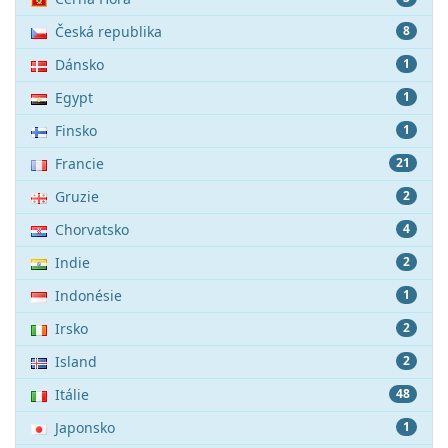
Česká republika
8
Dánsko
1
Egypt
1
Finsko
1
Francie
21
Gruzie
2
Chorvatsko
4
Indie
2
Indonésie
1
Irsko
2
Island
2
Itálie
48
Japonsko
1