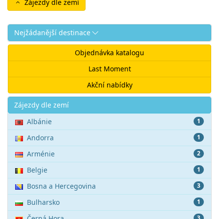
Zájezdy dle zemí
Nejžádanější destinace
Objednávka katalogu
Last Moment
Akční nabídky
Akce
Zájezdy dle zemí
Albánie
1
Andorra
1
Arménie
2
Belgie
1
Bosna a Hercegovina
3
Bulharsko
1
Černá Hora
3