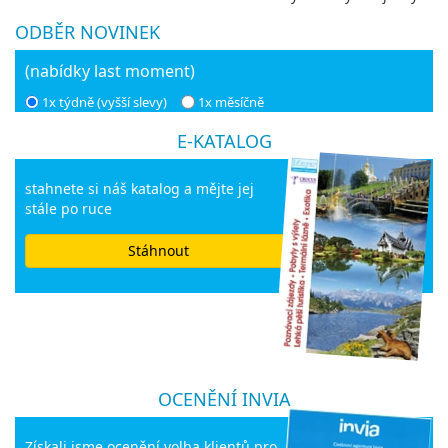
ODBĚR NOVINEK
(nabídky last moment)
1x týdně (vyšší slevy)
1x měsíčně
E-KATALOG
stahnete si náš katalog a mějte jej
stále po ruce
Stáhnout
OCENĚNÍ INVIA
Získali jsme ocenění volba klientů pro