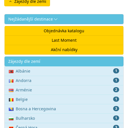
Zájezdy dle zemí
Nejžádanější destinace
Objednávka katalogu
Last Moment
Akční nabídky
Akce
Zájezdy dle zemí
Albánie
1
Andorra
1
Arménie
2
Belgie
1
Bosna a Hercegovina
3
Bulharsko
1
Černá Hora
3