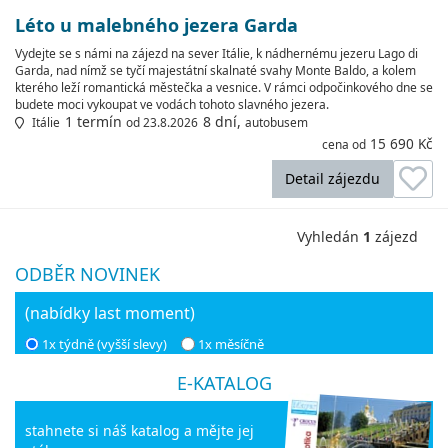
Léto u malebného jezera Garda
Vydejte se s námi na zájezd na sever Itálie, k nádhernému jezeru Lago di
Garda, nad nímž se tyčí majestátní skalnaté svahy Monte Baldo, a kolem
kterého leží romantická městečka a vesnice. V rámci odpočinkového dne se
budete moci vykoupat ve vodách tohoto slavného jezera.
1 termín
8 dní,
Itálie
od 23.8.2026
autobusem
15 690 Kč
cena od
Detail zájezdu
Vyhledán
1
zájezd
ODBĚR NOVINEK
(nabídky last moment)
1x týdně (vyšší slevy)
1x měsíčně
E-KATALOG
stahnete si náš katalog a mějte jej