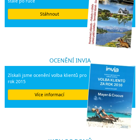
stále po ruce
Stáhnout
OCENĚNÍ INVIA
Získali jsme ocenění volba klientů pro
rok 2015
Více informací