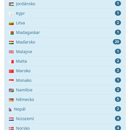
Jordánsko
1
Kypr
1
Litva
2
Madagaskar
1
Maďarsko
20
Malajsie
1
Malta
2
Maroko
2
Monako
1
Namíbie
2
Německo
5
Nepál
2
Nizozemí
4
Norsko
4