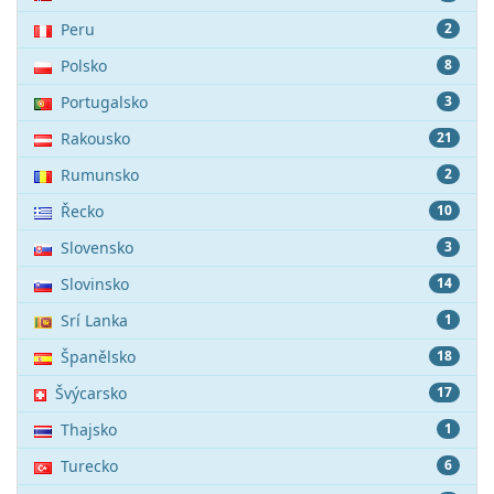
Peru
2
Polsko
8
Portugalsko
3
Rakousko
21
Rumunsko
2
Řecko
10
Slovensko
3
Slovinsko
14
Srí Lanka
1
Španělsko
18
Švýcarsko
17
Thajsko
1
Turecko
6