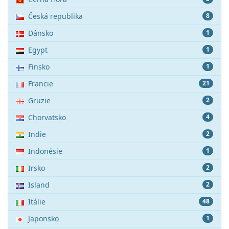
Česká republika
8
Dánsko
1
Egypt
1
Finsko
1
Francie
21
Gruzie
2
Chorvatsko
4
Indie
2
Indonésie
1
Irsko
2
Island
2
Itálie
48
Japonsko
1