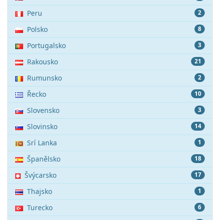
Peru
2
Polsko
8
Portugalsko
3
Rakousko
21
Rumunsko
2
Řecko
10
Slovensko
3
Slovinsko
14
Srí Lanka
1
Španělsko
18
Švýcarsko
17
Thajsko
1
Turecko
6