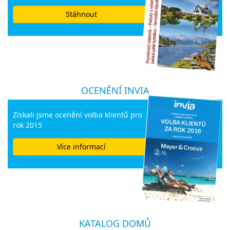
Stáhnout
OCENĚNÍ INVIA
Získali jsme ocenění volba klientů pro
rok 2015
Více informací
KATALOG DOMŮ