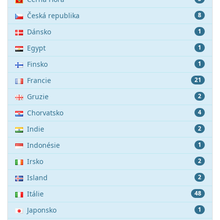
Česká republika
8
Dánsko
1
Egypt
1
Finsko
1
Francie
21
Gruzie
2
Chorvatsko
4
Indie
2
Indonésie
1
Irsko
2
Island
2
Itálie
48
Japonsko
1