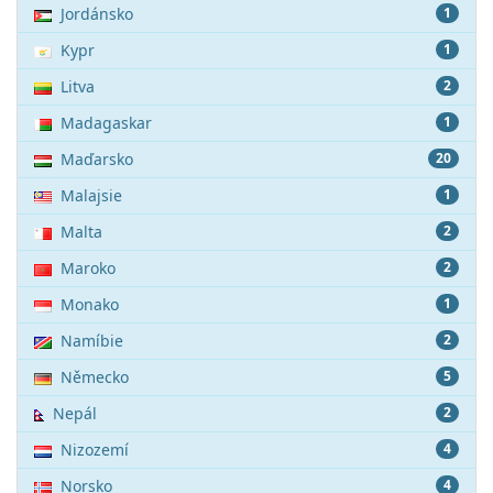
Jordánsko
1
Kypr
1
Litva
2
Madagaskar
1
Maďarsko
20
Malajsie
1
Malta
2
Maroko
2
Monako
1
Namíbie
2
Německo
5
Nepál
2
Nizozemí
4
Norsko
4