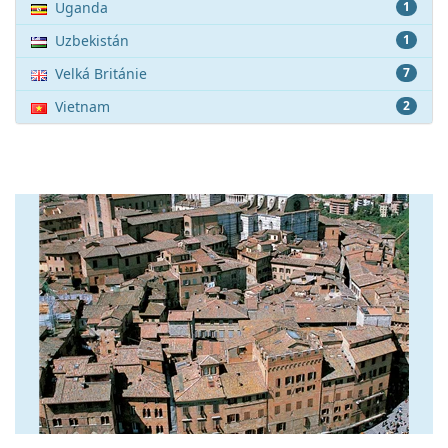
Uganda
1
Uzbekistán
1
Velká Británie
7
Vietnam
2