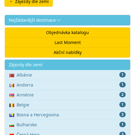
Zájezdy dle zemí
Nejžádanější destinace
Objednávka katalogu
Last Moment
Akční nabídky
Akce
Zájezdy dle zemí
Albánie
1
Andorra
1
Arménie
2
Belgie
1
Bosna a Hercegovina
3
Bulharsko
1
Černá Hora
3