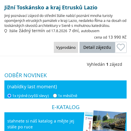
Jižní Toskánsko a kraj Etrusků Lazio
Jiný poznávací zájezd do střední Itálie nabízí poznání mnoha turisty
opomíjených etruských památek v kraji Lazio, nedaleko Říma a na dosah od
toskánských skvostů architektury v Sieně s mohutnou katedrálou.
žádný termín
7 dní,
Itálie
od 17.8.2026
autobusem
13 990 Kč
cena od
Detail zájezdu
Vyprodáno
Vyhledán
1
zájezd
ODBĚR NOVINEK
(nabídky last moment)
1x týdně (vyšší slevy)
1x měsíčně
E-KATALOG
stahnete si náš katalog a mějte jej
stále po ruce