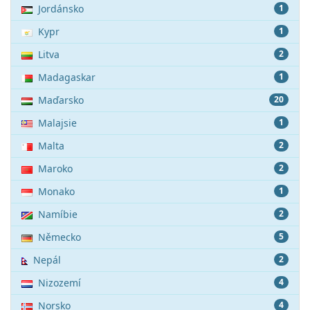
Jordánsko
1
Kypr
1
Litva
2
Madagaskar
1
Maďarsko
20
Malajsie
1
Malta
2
Maroko
2
Monako
1
Namíbie
2
Německo
5
Nepál
2
Nizozemí
4
Norsko
4