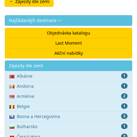
Zájezdy dle zemí
Nejžádanější destinace
Objednávka katalogu
Last Moment
Akční nabídky
Akce
Zájezdy dle zemí
Albánie
1
Andorra
1
Arménie
2
Belgie
1
Bosna a Hercegovina
3
Bulharsko
1
Černá Hora
3