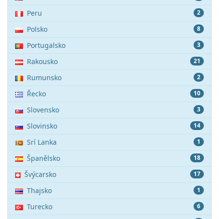
Peru
2
Polsko
8
Portugalsko
3
Rakousko
21
Rumunsko
2
Řecko
10
Slovensko
3
Slovinsko
14
Srí Lanka
1
Španělsko
18
Švýcarsko
17
Thajsko
1
Turecko
6