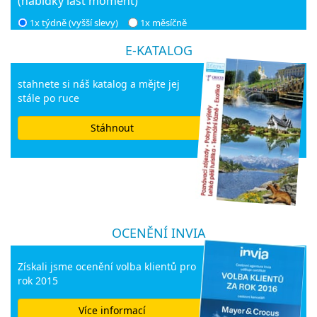
(nabídky last moment)
1x týdně (vyšší slevy)
1x měsíčně
E-KATALOG
stahnete si náš katalog a mějte jej
stále po ruce
Stáhnout
OCENĚNÍ INVIA
Získali jsme ocenění volba klientů pro
rok 2015
Více informací