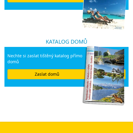
KATALOG DOMŮ
Nechte si zaslat tištěný katalog přímo
domů
Zaslat domů