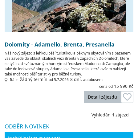
Dolomity - Adamello, Brenta, Presanella
Náš nový zájezd s lehkou pěší turistikou a pěkným ubytováním s bazénem
vás zavede do oblasti skalních věží Brenta v západních Dolomitech, které
se tyčí nad světoznámým horským střediskem Madonna di Campiglio, ale
také do ledovcové skupiny Adamello a Presanella, které ovšem nabízejí
také možnosti pěší turistiky pro běžné turisty.
žádný termín
8 dní,
Itálie
od 5.7.2026
autobusem
15 990 Kč
cena od
Detail zájezdu
Vyhledán
1
zájezd
ODBĚR NOVINEK