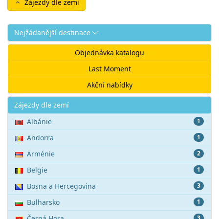
Zájezdy dle zemí
Nejžádanější destinace
Objednávka katalogu
Last Moment
Akční nabídky
Akce
Zájezdy dle zemí
Albánie
1
Andorra
1
Arménie
2
Belgie
1
Bosna a Hercegovina
3
Bulharsko
1
Černá Hora
3