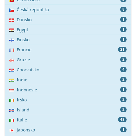
Česká republika
8
Dánsko
1
Egypt
1
Finsko
1
Francie
21
Gruzie
2
Chorvatsko
4
Indie
2
Indonésie
1
Irsko
2
Island
2
Itálie
48
Japonsko
1