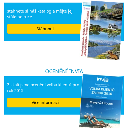
stahnete si náš katalog a mějte jej
stále po ruce
Stáhnout
OCENĚNÍ INVIA
Získali jsme ocenění volba klientů pro
rok 2015
Více informací