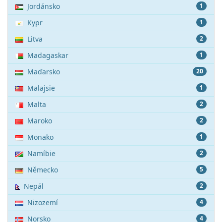
Jordánsko
1
Kypr
1
Litva
2
Madagaskar
1
Maďarsko
20
Malajsie
1
Malta
2
Maroko
2
Monako
1
Namíbie
2
Německo
5
Nepál
2
Nizozemí
4
Norsko
4