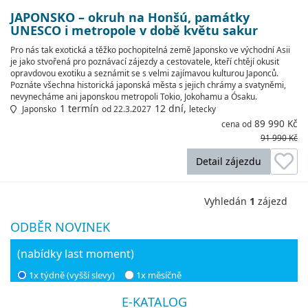
JAPONSKO – okruh na Honšú, památky
UNESCO i metropole v době květu sakur
Pro nás tak exotická a těžko pochopitelná země Japonsko ve východní Asii
je jako stvořená pro poznávací zájezdy a cestovatele, kteří chtějí okusit
opravdovou exotiku a seznámit se s velmi zajímavou kulturou Japonců.
Poznáte všechna historická japonská města s jejich chrámy a svatyněmi,
nevynecháme ani japonskou metropoli Tokio, Jokohamu a Ósaku.
1 termín
12 dní,
Japonsko
od 22.3.2027
letecky
89 990 Kč
cena od
91 990 Kč
Detail zájezdu
Vyhledán
1
zájezd
ODBĚR NOVINEK
(nabídky last moment)
1x týdně (vyšší slevy)
1x měsíčně
E-KATALOG