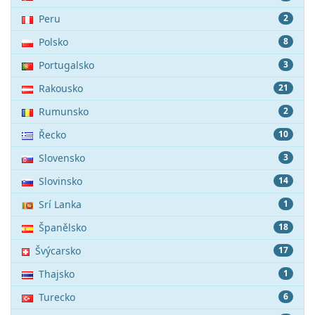
Peru
2
Polsko
8
Portugalsko
3
Rakousko
21
Rumunsko
2
Řecko
10
Slovensko
3
Slovinsko
14
Srí Lanka
1
Španělsko
18
Švýcarsko
17
Thajsko
1
Turecko
6