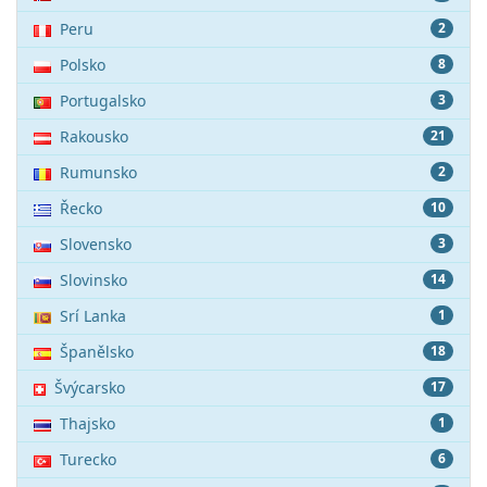
Peru
2
Polsko
8
Portugalsko
3
Rakousko
21
Rumunsko
2
Řecko
10
Slovensko
3
Slovinsko
14
Srí Lanka
1
Španělsko
18
Švýcarsko
17
Thajsko
1
Turecko
6