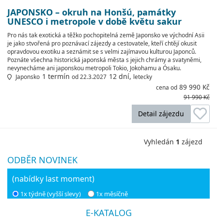
JAPONSKO – okruh na Honšú, památky
UNESCO i metropole v době květu sakur
Pro nás tak exotická a těžko pochopitelná země Japonsko ve východní Asii
je jako stvořená pro poznávací zájezdy a cestovatele, kteří chtějí okusit
opravdovou exotiku a seznámit se s velmi zajímavou kulturou Japonců.
Poznáte všechna historická japonská města s jejich chrámy a svatyněmi,
nevynecháme ani japonskou metropoli Tokio, Jokohamu a Ósaku.
1 termín
12 dní,
Japonsko
od 22.3.2027
letecky
89 990 Kč
cena od
91 990 Kč
Detail zájezdu
Vyhledán
1
zájezd
ODBĚR NOVINEK
(nabídky last moment)
1x týdně (vyšší slevy)
1x měsíčně
E-KATALOG