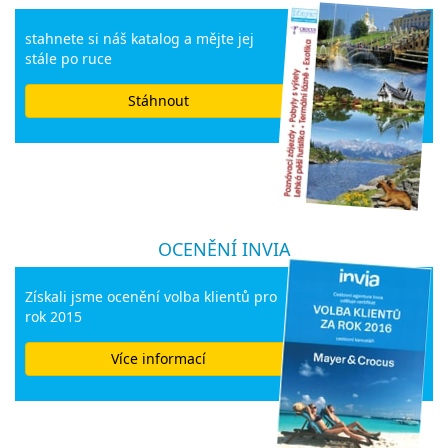
stahnete si náš katalog a mějte jej
stále po ruce
Stáhnout
OCENĚNÍ INVIA
Získali jsme ocenění volba klientů pro
rok 2015
Více informací