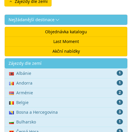
Zájezdy dle zemí
Nejžádanější destinace
Objednávka katalogu
Last Moment
Akční nabídky
Akce
Zájezdy dle zemí
Albánie
1
Andorra
1
Arménie
2
Belgie
1
Bosna a Hercegovina
3
Bulharsko
1
Černá Hora
3