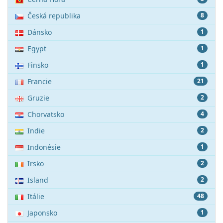
Česká republika
8
Dánsko
1
Egypt
1
Finsko
1
Francie
21
Gruzie
2
Chorvatsko
4
Indie
2
Indonésie
1
Irsko
2
Island
2
Itálie
48
Japonsko
1