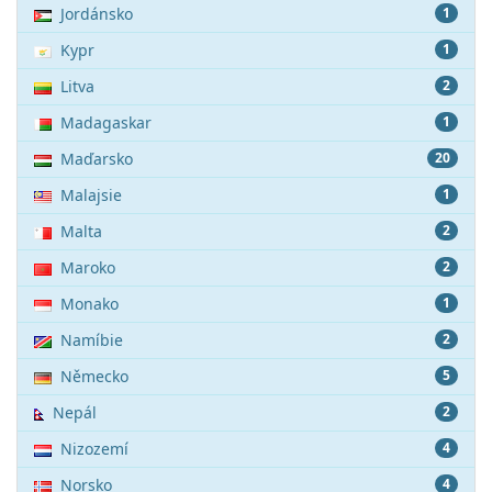
Jordánsko
1
Kypr
1
Litva
2
Madagaskar
1
Maďarsko
20
Malajsie
1
Malta
2
Maroko
2
Monako
1
Namíbie
2
Německo
5
Nepál
2
Nizozemí
4
Norsko
4