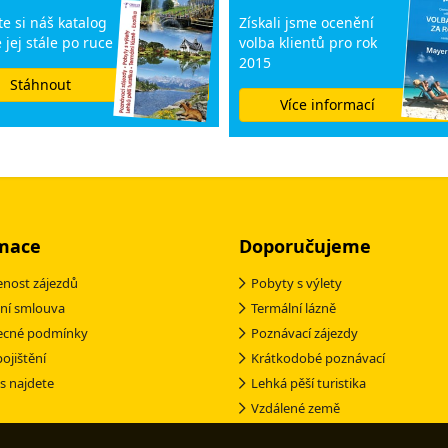
e si náš katalog
Získali jsme ocenění
 jej stále po ruce
volba klientů pro rok
2015
Stáhnout
Více informací
mace
Doporučujeme
nost zájezdů
Pobyty s výlety
ní smlouva
Termální lázně
ecné podmínky
Poznávací zájezdy
pojištění
Krátkodobé poznávací
s najdete
Lehká pěší turistika
Vzdálené země