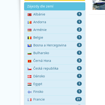
Akce
Zájezdy dle zemí
Albánie
1
Andorra
1
Arménie
2
Belgie
1
Bosna a Hercegovina
3
Bulharsko
1
Černá Hora
3
Česká republika
8
Dánsko
1
Egypt
1
Finsko
1
Francie
21