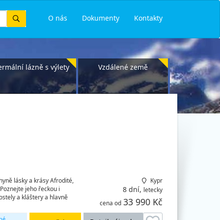
Vyhledat
O nás
Dokumenty
Kontakty
ermální lázně s výlety
Vzdálené země
yně lásky a krásy Afrodité,
Kypr
 Poznejte jeho řeckou i
8 dní,
letecky
stely a kláštery a hlavně
33 990 Kč
cena od
né