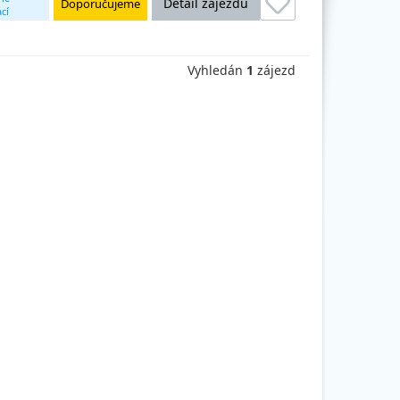
Detail zájezdu
Doporučujeme
cí
Vyhledán
1
zájezd