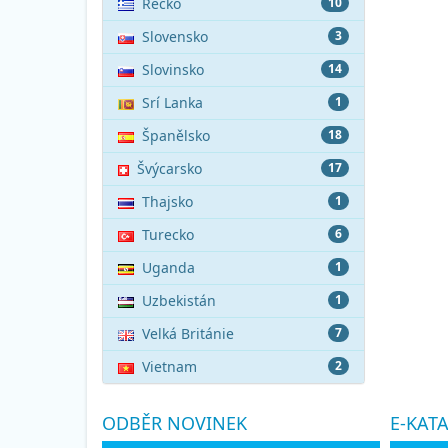
Řecko
10
Slovensko
3
Slovinsko
14
Srí Lanka
1
Španělsko
18
Švýcarsko
17
Thajsko
1
Turecko
6
Uganda
1
Uzbekistán
1
Velká Británie
7
Vietnam
2
ODBĚR NOVINEK
E-KAT