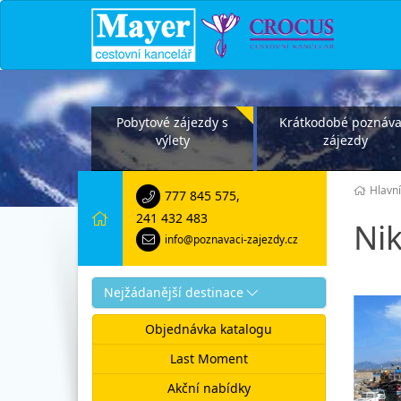
Pobytové zájezdy s
Krátkodobé poznáva
výlety
zájezdy
Hlavní
777 845 575
,
241 432 483
Nik
info@poznavaci-zajezdy.cz
Nejžádanější destinace
Objednávka katalogu
Last Moment
Akční nabídky