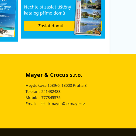
Nechte si zaslat tištěný
katalog přímo domů
Zaslat domů
Mayer & Crocus s.r.o.
Heydukova 1589/6, 18000 Praha 8
Telefon: 241432483
Mobil: 777845575
Email:
ckmayer@ckmayer.cz