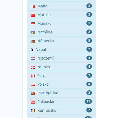
Malta
2
Maroko
2
Monako
1
Namíbie
2
Německo
5
Nepál
2
Nizozemí
4
Norsko
4
Peru
2
Polsko
8
Portugalsko
3
Rakousko
21
Rumunsko
2