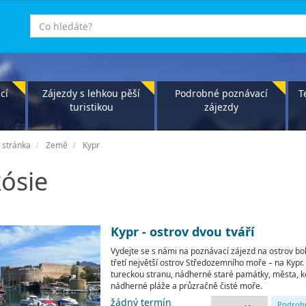
co
hledáte
cí
Zájezdy s lehkou pěší
Podrobné poznávací
T
turistikou
zájezdy
 stránka
Země
Kypr
ósie
Kypr - ostrov dvou tváří
Vydejte se s námi na poznávací zájezd na ostrov boh
třetí největší ostrov Středozemního moře – na Kypr.
tureckou stranu, nádherné staré památky, města, ko
nádherné pláže a průzračně čisté moře.
žádný termín
Podrob