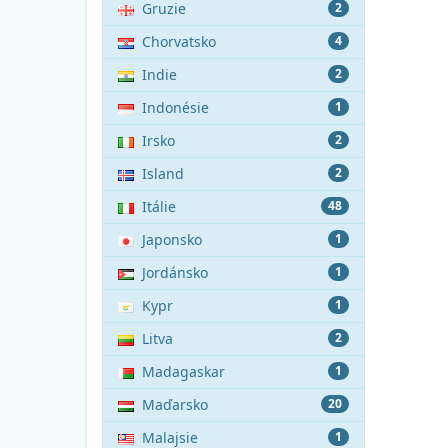
Gruzie
2
Chorvatsko
4
Indie
2
Indonésie
1
Irsko
2
Island
2
Itálie
48
Japonsko
1
Jordánsko
1
Kypr
1
Litva
2
Madagaskar
1
Maďarsko
20
Malajsie
1