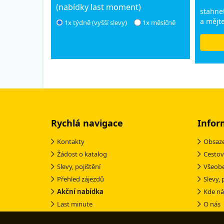
(nabídky last moment)
stahnet
a mějte
1x týdně (vyšší slevy)
1x měsíčně
Rychlá navigace
Infor
Kontakty
Obsaze
Žádost o katalog
Cestov
Slevy, pojištění
Všeob
Přehled zájezdů
Slevy, 
Akční nabídka
Kde ná
Last minute
O nás