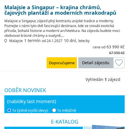
Malajsie a Singapur – krajina chrámů,
čajových plantáží a moderních mrakodrapů
Malajsie a Singapur, zájezd plný kontrastu asijské tradice a moderny.
Poznejte s námi tyto dvě fascinující destinace, kde se snoubí exotická
příroda, bohatá historie a moderní architektura. Na zájezdu budete moci
obdivovat krásné chrámy a svatyně,…
1 termín
10 dní,
Malajsie
od 24.1.2027
letecky
63 990 Kč
cena od
67 990 Kč
Detail zájezdu
Doporučujeme
Vyhledán
1
zájezd
ODBĚR NOVINEK
(nabídky last moment)
1x týdně (vyšší slevy)
1x měsíčně
E-KATALOG