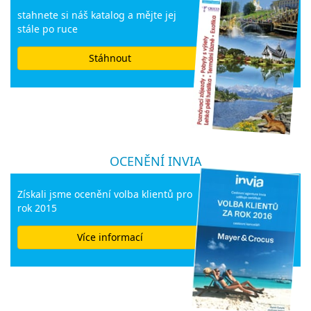
stahnete si náš katalog a mějte jej
stále po ruce
Stáhnout
OCENĚNÍ INVIA
Získali jsme ocenění volba klientů pro
rok 2015
Více informací