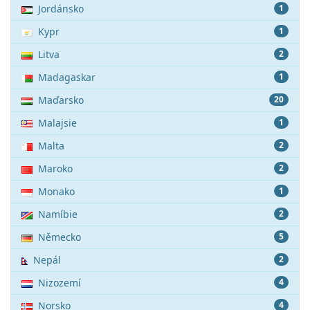
Jordánsko
1
Kypr
1
Litva
2
Madagaskar
1
Maďarsko
20
Malajsie
1
Malta
2
Maroko
2
Monako
1
Namíbie
2
Německo
5
Nepál
2
Nizozemí
4
Norsko
4