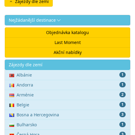
Zájezdy dle zemí
Nejžádanější destinace
Objednávka katalogu
Last Moment
Akční nabídky
Akce
Zájezdy dle zemí
Albánie
1
Andorra
1
Arménie
2
Belgie
1
Bosna a Hercegovina
3
Bulharsko
1
Černá Hora
3