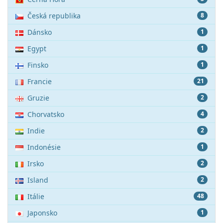
Česká republika
8
Dánsko
1
Egypt
1
Finsko
1
Francie
21
Gruzie
2
Chorvatsko
4
Indie
2
Indonésie
1
Irsko
2
Island
2
Itálie
48
Japonsko
1