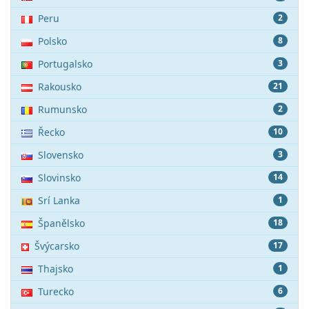
Peru
2
Polsko
8
Portugalsko
3
Rakousko
21
Rumunsko
2
Řecko
10
Slovensko
3
Slovinsko
14
Srí Lanka
1
Španělsko
18
Švýcarsko
17
Thajsko
1
Turecko
6