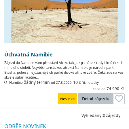
Úchvatná Namibie
Zájezd do Namibie vám představí Afriku tak, jak ji znáte z řady filmů či knih
minulého století. Největší turistickou atrakcí Namibie je národní park
Etosha, jeden z nejúžasnějších parků divoké africké zvěře. Čeká zde na vás
skvělé safari včetně…
žádný termín
10 dní,
Namíbie
od 27.8.2025
letecky
74 990 Kč
cena od
Detail zájezdu
Novinka
Vyhledány
2
zájezdy
ODBĚR NOVINEK