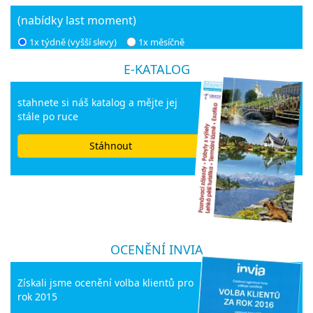
(nabídky last moment)
1x týdně (vyšší slevy)
1x měsíčně
E-KATALOG
stahnete si náš katalog a mějte jej
stále po ruce
Stáhnout
OCENĚNÍ INVIA
Získali jsme ocenění volba klientů pro
rok 2015