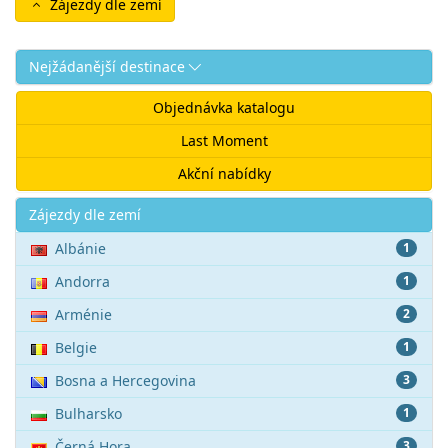
Zájezdy dle zemí
Nejžádanější destinace
Objednávka katalogu
Last Moment
Akční nabídky
Akce
Zájezdy dle zemí
Albánie
1
Andorra
1
Arménie
2
Belgie
1
Bosna a Hercegovina
3
Bulharsko
1
Černá Hora
3