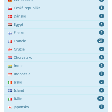
Česká republika
8
Dánsko
1
Egypt
1
Finsko
1
Francie
21
Gruzie
2
Chorvatsko
4
Indie
2
Indonésie
1
Irsko
2
Island
2
Itálie
48
Japonsko
1