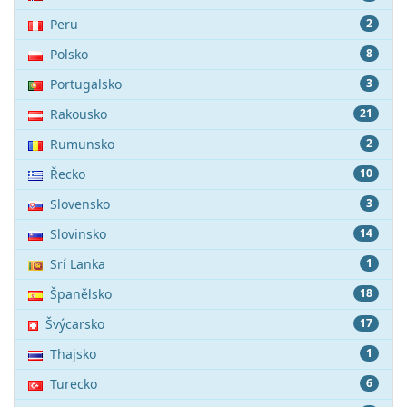
Peru
2
Polsko
8
Portugalsko
3
Rakousko
21
Rumunsko
2
Řecko
10
Slovensko
3
Slovinsko
14
Srí Lanka
1
Španělsko
18
Švýcarsko
17
Thajsko
1
Turecko
6