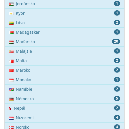
Jordánsko
1
Kypr
1
Litva
2
Madagaskar
1
Maďarsko
20
Malajsie
1
Malta
2
Maroko
2
Monako
1
Namíbie
2
Německo
5
Nepál
2
Nizozemí
4
Norsko
4