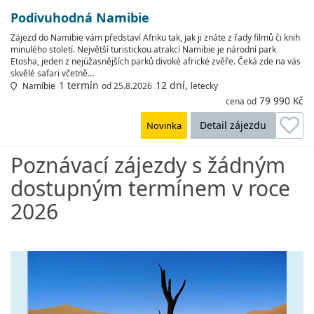
Podivuhodná Namibie
Zájezd do Namibie vám představí Afriku tak, jak ji znáte z řady filmů či knih
minulého století. Největší turistickou atrakcí Namibie je národní park
Etosha, jeden z nejúžasnějších parků divoké africké zvěře. Čeká zde na vás
skvělé safari včetně…
1 termín
12 dní,
Namíbie
od 25.8.2026
letecky
79 990 Kč
cena od
Detail zájezdu
Novinka
Poznávací zájezdy s žádným
dostupným termínem v roce
2026