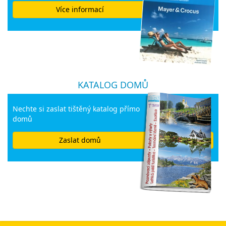
Více informací
KATALOG DOMŮ
Nechte si zaslat tištěný katalog přímo
domů
Zaslat domů