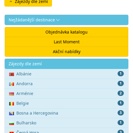
Zájezdy dle zemí
Nejžádanější destinace
Objednávka katalogu
Last Moment
Akční nabídky
Akce
Zájezdy dle zemí
Albánie
1
Andorra
1
Arménie
2
Belgie
1
Bosna a Hercegovina
3
Bulharsko
1
Černá Hora
3