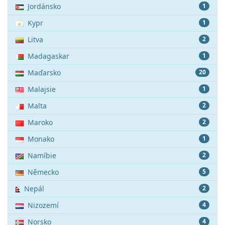
Jordánsko
1
Kypr
1
Litva
2
Madagaskar
1
Maďarsko
20
Malajsie
1
Malta
2
Maroko
2
Monako
1
Namíbie
2
Německo
5
Nepál
2
Nizozemí
4
Norsko
4