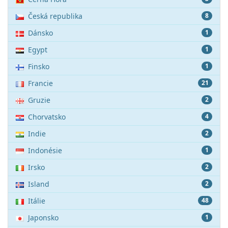
Česká republika
8
Dánsko
1
Egypt
1
Finsko
1
Francie
21
Gruzie
2
Chorvatsko
4
Indie
2
Indonésie
1
Irsko
2
Island
2
Itálie
48
Japonsko
1