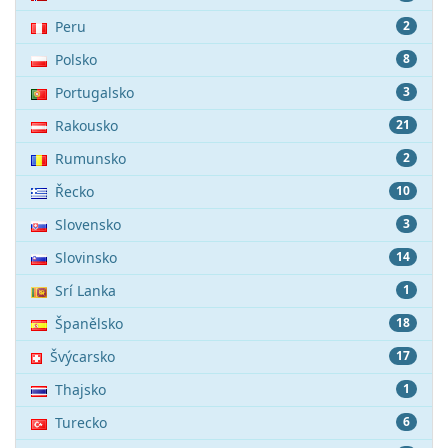
Peru
2
Polsko
8
Portugalsko
3
Rakousko
21
Rumunsko
2
Řecko
10
Slovensko
3
Slovinsko
14
Srí Lanka
1
Španělsko
18
Švýcarsko
17
Thajsko
1
Turecko
6