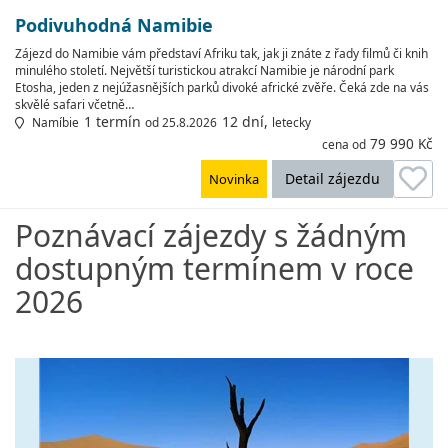
Podivuhodná Namibie
Zájezd do Namibie vám představí Afriku tak, jak ji znáte z řady filmů či knih
minulého století. Největší turistickou atrakcí Namibie je národní park
Etosha, jeden z nejúžasnějších parků divoké africké zvěře. Čeká zde na vás
skvělé safari včetně…
1 termín
12 dní,
Namíbie
od 25.8.2026
letecky
79 990 Kč
cena od
Detail zájezdu
Novinka
Poznávací zájezdy s žádným
dostupným termínem v roce
2026