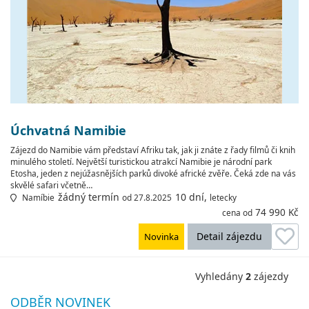
Úchvatná Namibie
Zájezd do Namibie vám představí Afriku tak, jak ji znáte z řady filmů či knih
minulého století. Největší turistickou atrakcí Namibie je národní park
Etosha, jeden z nejúžasnějších parků divoké africké zvěře. Čeká zde na vás
skvělé safari včetně…
žádný termín
10 dní,
Namíbie
od 27.8.2025
letecky
74 990 Kč
cena od
Detail zájezdu
Novinka
Vyhledány
2
zájezdy
ODBĚR NOVINEK