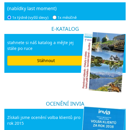
(nabídky last moment)
1x týdně (vyšší slevy)
1x měsíčně
E-KATALOG
stahnete si náš katalog a mějte jej
stále po ruce
Stáhnout
OCENĚNÍ INVIA
Získali jsme ocenění volba klientů pro
rok 2015