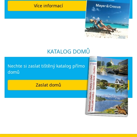
Více informací
KATALOG DOMŮ
Nechte si zaslat tištěný katalog přímo
domů
Zaslat domů