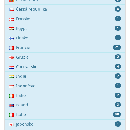
Česká republika
8
Dánsko
1
Egypt
1
Finsko
1
Francie
21
Gruzie
2
Chorvatsko
4
Indie
2
Indonésie
1
Irsko
2
Island
2
Itálie
48
Japonsko
1