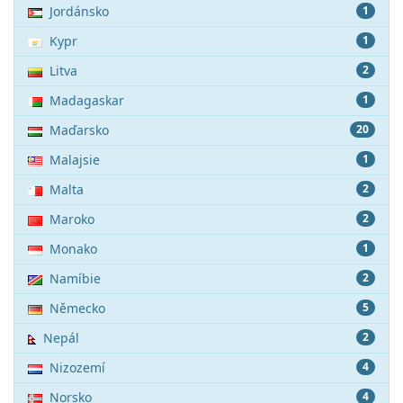
Jordánsko
1
Kypr
1
Litva
2
Madagaskar
1
Maďarsko
20
Malajsie
1
Malta
2
Maroko
2
Monako
1
Namíbie
2
Německo
5
Nepál
2
Nizozemí
4
Norsko
4