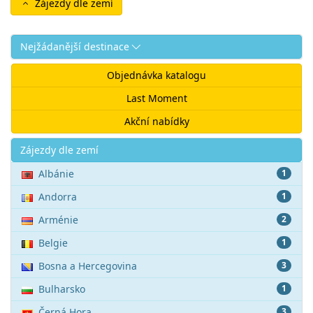
Zájezdy dle zemí
Nejžádanější destinace
Objednávka katalogu
Last Moment
Akční nabídky
Akce
Zájezdy dle zemí
Albánie
1
Andorra
1
Arménie
2
Belgie
1
Bosna a Hercegovina
3
Bulharsko
1
Černá Hora
3