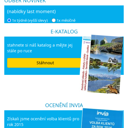
ODBĚR NOVINEK
(nabídky last moment)
1x týdně (vyšší slevy)
1x měsíčně
E-KATALOG
stahnete si náš katalog a mějte jej
stále po ruce
Stáhnout
OCENĚNÍ INVIA
Získali jsme ocenění volba klientů pro
rok 2015