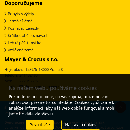
Doporučujeme
Pobyty s výlety
Termální lázně
Poznávací zájezdy
Krátkodobé poznávací
Lehká pěší turistika
Vzdálené země
Mayer & Crocus s.r.o.
Heydukova 1589/6, 18000 Praha 8
Telefon: 241432483
Mobil: 777845575
Email:
ckmayer@ckmayer.cz
Na našem webu používáme cookies
Pokud lépe pochopíme, co vás zajímá, můžeme vám
zobrazovat přesně to, co hledáte. Cookies využíváme k
analýze informací, aby náš web dobře fungoval a mohli
© 2003-2025 CK MAYER & CROCUS - specialista na poznávací zájezdy s 30-
letou tradicí
jsme ho dále zlepšovat.
Doporučujeme:
Poznávací zájezdy Latinská Amerika a Karibik
|
Povolit vše
Nastavit cookies
Eurovíkendy
|
Lyžování Itálie
|
Dovolená a Last Minute Řecko, Egypt, Kuba