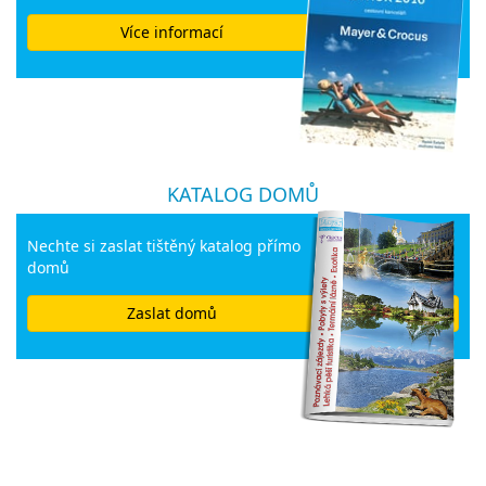
Více informací
KATALOG DOMŮ
Nechte si zaslat tištěný katalog přímo
domů
Zaslat domů