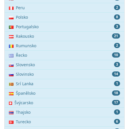
Peru
2
Polsko
8
Portugalsko
3
Rakousko
21
Rumunsko
2
Řecko
10
Slovensko
3
Slovinsko
14
Srí Lanka
1
Španělsko
18
Švýcarsko
17
Thajsko
1
Turecko
6