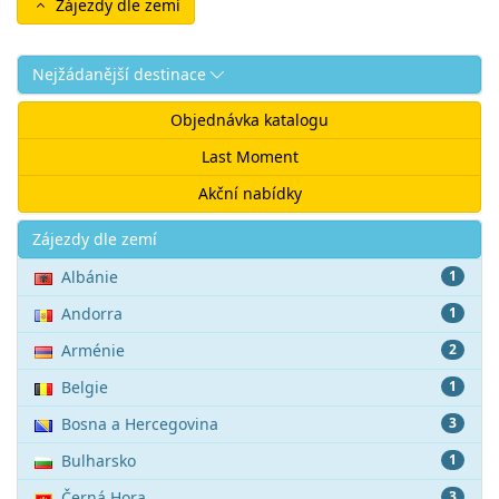
Zájezdy dle zemí
Nejžádanější destinace
Objednávka katalogu
Last Moment
Akční nabídky
Akce
Zájezdy dle zemí
Albánie
1
Andorra
1
Arménie
2
Belgie
1
Bosna a Hercegovina
3
Bulharsko
1
Černá Hora
3