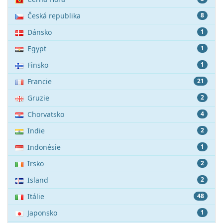
Česká republika
8
Dánsko
1
Egypt
1
Finsko
1
Francie
21
Gruzie
2
Chorvatsko
4
Indie
2
Indonésie
1
Irsko
2
Island
2
Itálie
48
Japonsko
1