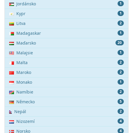
Jordánsko
1
Kypr
1
Litva
2
Madagaskar
1
Maďarsko
20
Malajsie
1
Malta
2
Maroko
2
Monako
1
Namíbie
2
Německo
5
Nepál
2
Nizozemí
4
Norsko
4