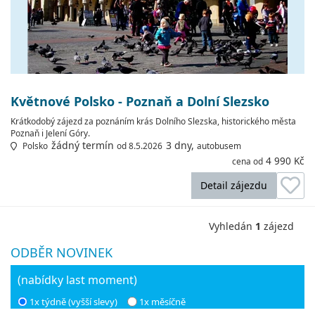
Květnové Polsko - Poznaň a Dolní Slezsko
Krátkodobý zájezd za poznáním krás Dolního Slezska, historického města
Poznaň i Jelení Góry.
žádný termín
3 dny,
Polsko
od 8.5.2026
autobusem
4 990 Kč
cena od
Detail zájezdu
Vyhledán
1
zájezd
ODBĚR NOVINEK
(nabídky last moment)
1x týdně (vyšší slevy)
1x měsíčně