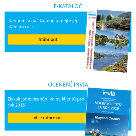
E-KATALOG
stahnete si náš katalog a mějte jej
stále po ruce
Stáhnout
OCENĚNÍ INVIA
Získali jsme ocenění volba klientů pro
rok 2015
Více informací