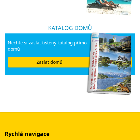
KATALOG DOMŮ
Nechte si zaslat tištěný katalog přímo
domů
Zaslat domů
Rychlá navigace