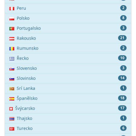
Peru
2
Polsko
8
Portugalsko
3
Rakousko
21
Rumunsko
2
Řecko
10
Slovensko
3
Slovinsko
14
Srí Lanka
1
Španělsko
18
Švýcarsko
17
Thajsko
1
Turecko
6