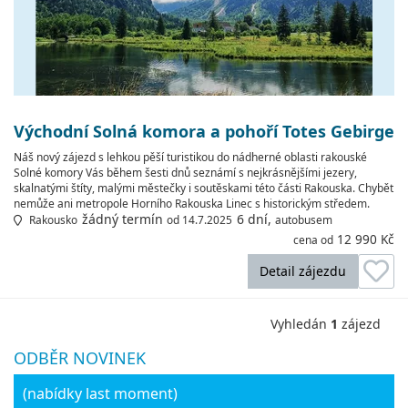
Východní Solná komora a pohoří Totes Gebirge
Náš nový zájezd s lehkou pěší turistikou do nádherné oblasti rakouské
Solné komory Vás během šesti dnů seznámí s nejkrásnějšími jezery,
skalnatými štíty, malými městečky i soutěskami této části Rakouska. Chybět
nemůže ani metropole Horního Rakouska Linec s historickým středem.
žádný termín
6 dní,
Rakousko
od 14.7.2025
autobusem
12 990 Kč
cena od
Detail zájezdu
Vyhledán
1
zájezd
ODBĚR NOVINEK
(nabídky last moment)