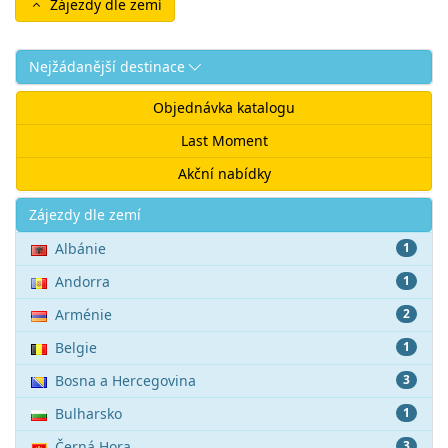
Zájezdy dle zemí
Nejžádanější destinace
Objednávka katalogu
Last Moment
Akční nabídky
Akce
Zájezdy dle zemí
Albánie
1
Andorra
1
Arménie
2
Belgie
1
Bosna a Hercegovina
3
Bulharsko
1
Černá Hora
3