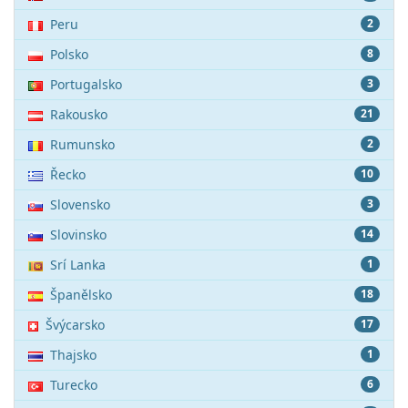
Peru
2
Polsko
8
Portugalsko
3
Rakousko
21
Rumunsko
2
Řecko
10
Slovensko
3
Slovinsko
14
Srí Lanka
1
Španělsko
18
Švýcarsko
17
Thajsko
1
Turecko
6