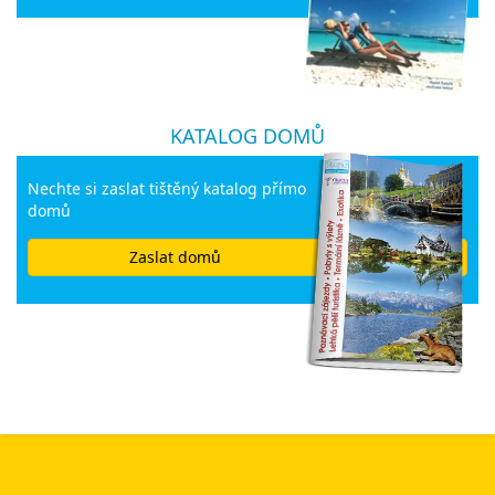
KATALOG DOMŮ
Nechte si zaslat tištěný katalog přímo
domů
Zaslat domů