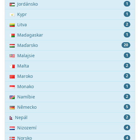
Jordánsko
1
Kypr
1
Litva
2
Madagaskar
1
Maďarsko
20
Malajsie
1
Malta
2
Maroko
2
Monako
1
Namíbie
2
Německo
5
Nepál
2
Nizozemí
4
Norsko
4