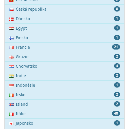
Česká republika
8
Dánsko
1
Egypt
1
Finsko
1
Francie
21
Gruzie
2
Chorvatsko
4
Indie
2
Indonésie
1
Irsko
2
Island
2
Itálie
48
Japonsko
1