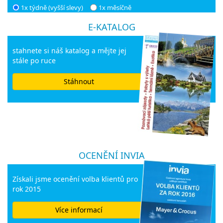
1x týdně (vyšší slevy)
1x měsíčně
E-KATALOG
stahnete si náš katalog a mějte jej
stále po ruce
Stáhnout
OCENĚNÍ INVIA
Získali jsme ocenění volba klientů pro
rok 2015
Více informací