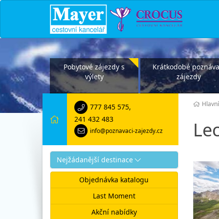
Pobytové zájezdy s
Krátkodobé poznáva
výlety
zájezdy
Hlavní
777 845 575
,
241 432 483
Lec
info@poznavaci-zajezdy.cz
Nejžádanější destinace
Objednávka katalogu
Last Moment
Akční nabídky