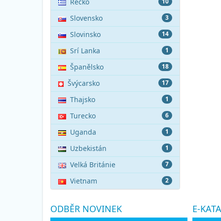
Řecko
10
Slovensko
3
Slovinsko
14
Srí Lanka
1
Španělsko
18
Švýcarsko
17
Thajsko
1
Turecko
6
Uganda
1
Uzbekistán
1
Velká Británie
7
Vietnam
2
ODBĚR NOVINEK
E-KAT