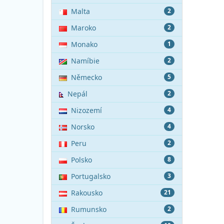
Malta
2
Maroko
2
Monako
1
Namíbie
2
Německo
5
Nepál
2
Nizozemí
4
Norsko
4
Peru
2
Polsko
8
Portugalsko
3
Rakousko
21
Rumunsko
2