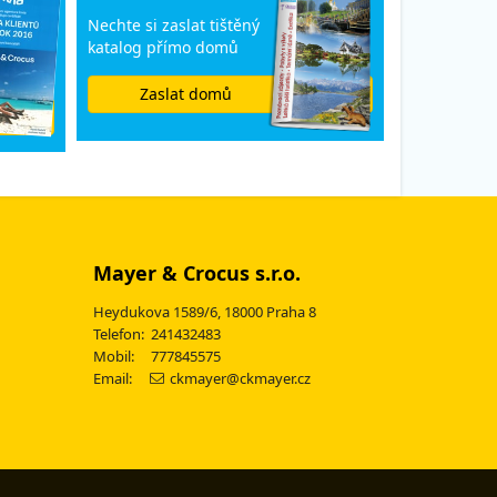
Nechte si zaslat tištěný
katalog přímo domů
Zaslat domů
Mayer & Crocus s.r.o.
Heydukova 1589/6, 18000 Praha 8
Telefon: 241432483
Mobil: 777845575
Email:
ckmayer@ckmayer.cz