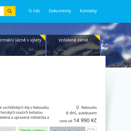
Vyhledat
O nás
Dokumenty
Kontakty
ermální lázně s výlety
Vzdálené země
e Lechtálských Alp v Rakousku,
Rakousko
h horských svazích bohatou
6 dní,
autobusem
malebná a upravená městečka a
14 990 Kč
cena od
Zájezdy s lehkou