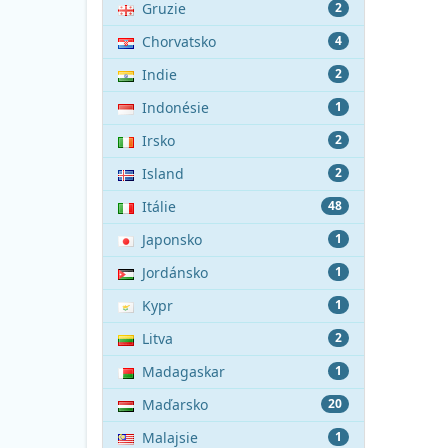
Gruzie
2
Chorvatsko
4
Indie
2
Indonésie
1
Irsko
2
Island
2
Itálie
48
Japonsko
1
Jordánsko
1
Kypr
1
Litva
2
Madagaskar
1
Maďarsko
20
Malajsie
1