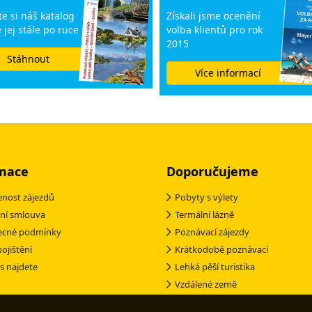
e si náš katalog
Získali jsme ocenění
 jej stále po ruce
volba klientů pro rok
2015
Stáhnout
Více informací
mace
Doporučujeme
nost zájezdů
Pobyty s výlety
ní smlouva
Termální lázně
ecné podmínky
Poznávací zájezdy
pojištění
Krátkodobé poznávací
s najdete
Lehká pěší turistika
Vzdálené země