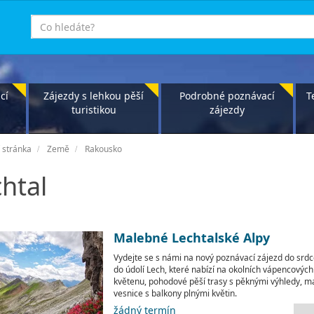
co
hledáte
cí
Zájezdy s lehkou pěší
Podrobné poznávací
T
turistikou
zájezdy
 stránka
Země
Rakousko
htal
Malebné Lechtalské Alpy
Vydejte se s námi na nový poznávací zájezd do srdc
do údolí Lech, které nabízí na okolních vápencovýc
květenu, pohodové pěší trasy s pěknými výhledy, 
vesnice s balkony plnými květin.
žádný termín