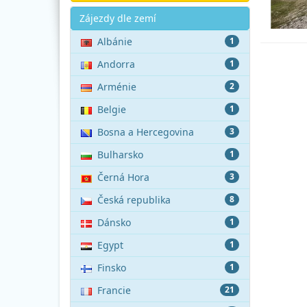
Akce
Zájezdy dle zemí
Albánie
1
Andorra
1
Arménie
2
Belgie
1
Bosna a Hercegovina
3
Bulharsko
1
Černá Hora
3
Česká republika
8
Dánsko
1
Egypt
1
Finsko
1
Francie
21