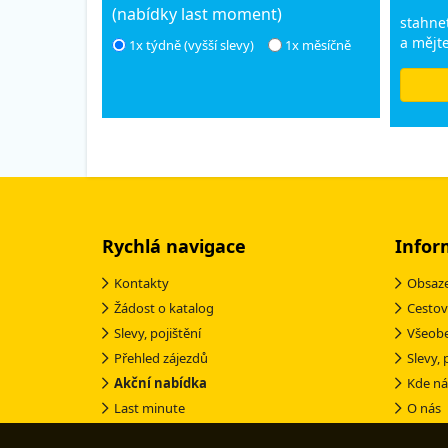
(nabídky last moment)
stahnet
a mějte
1x týdně (vyšší slevy)
1x měsíčně
Rychlá navigace
Infor
Kontakty
Obsaze
Žádost o katalog
Cestov
Slevy, pojištění
Všeob
Přehled zájezdů
Slevy, 
Akční nabídka
Kde ná
Last minute
O nás