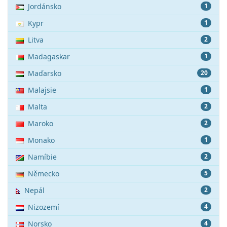
Jordánsko
1
Kypr
1
Litva
2
Madagaskar
1
Maďarsko
20
Malajsie
1
Malta
2
Maroko
2
Monako
1
Namíbie
2
Německo
5
Nepál
2
Nizozemí
4
Norsko
4