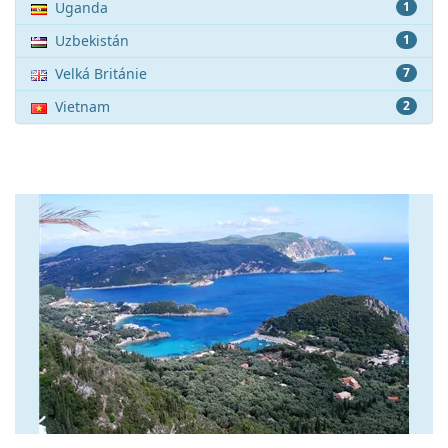
Uganda
1
Uzbekistán
1
Velká Británie
7
Vietnam
2