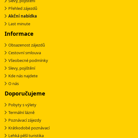
Slevy, pojištění
Přehled zájezdů
Akční nabídka
Last minute
Informace
Obsazenost zájezdů
Cestovní smlouva
Všeobecné podmínky
Slevy, pojištění
Kde nás najdete
O nás
Doporučujeme
Pobyty s výlety
Termální lázně
Poznávací zájezdy
Krátkodobé poznávací
Lehká pěší turistika