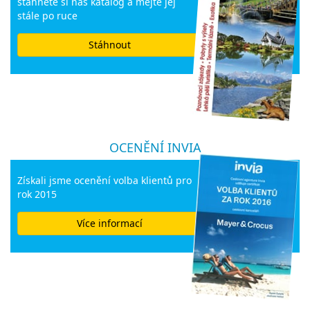
stahnete si náš katalog a mějte jej
stále po ruce
Stáhnout
OCENĚNÍ INVIA
Získali jsme ocenění volba klientů pro
rok 2015
Více informací