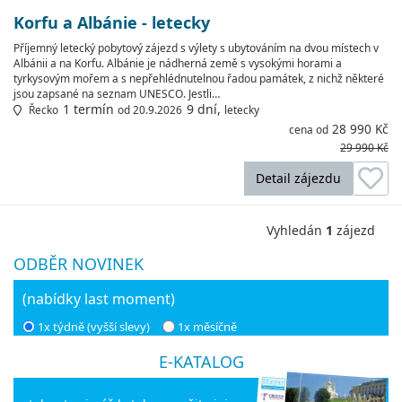
Korfu a Albánie - letecky
Příjemný letecký pobytový zájezd s výlety s ubytováním na dvou místech v
Albánii a na Korfu. Albánie je nádherná země s vysokými horami a
tyrkysovým mořem a s nepřehlédnutelnou řadou památek, z nichž některé
jsou zapsané na seznam UNESCO. Jestli…
1 termín
9 dní,
Řecko
od 20.9.2026
letecky
28 990 Kč
cena od
29 990 Kč
Detail zájezdu
Vyhledán
1
zájezd
ODBĚR NOVINEK
(nabídky last moment)
1x týdně (vyšší slevy)
1x měsíčně
E-KATALOG