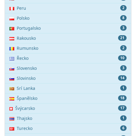
Peru
2
Polsko
8
Portugalsko
3
Rakousko
21
Rumunsko
2
Řecko
10
Slovensko
3
Slovinsko
14
Srí Lanka
1
Španělsko
18
Švýcarsko
17
Thajsko
1
Turecko
6