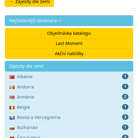
Zájezdy dle zemí
Nejžádanější destinace
Objednávka katalogu
Last Moment
Akční nabídky
Akce
Zájezdy dle zemí
Albánie
1
Andorra
1
Arménie
2
Belgie
1
Bosna a Hercegovina
3
Bulharsko
1
Černá Hora
3