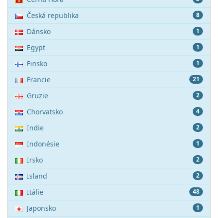
Česká republika
8
Dánsko
1
Egypt
1
Finsko
1
Francie
21
Gruzie
2
Chorvatsko
4
Indie
2
Indonésie
1
Irsko
2
Island
2
Itálie
48
Japonsko
1