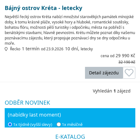
Bájný ostrov Kréta - letecky
Největší řecký ostrov Kréta nabízí množství starověkých památek mínojské
doby, k tomu krásné pláže, vysoké hory a hluboké, romantické soutěsky,
bohatou flóru, možnosti pěší turistiky i odpočinku, města na pobřeží s
benátskými stavbami, hlavně pevnostmi. Krétu můžete poznat díky našemu
poznávacímu zájezdu, který propojuje poznávací dny se dny odpočinku u
moře.
1 termín
10 dní,
Řecko
od 23.9.2026
letecky
29 990 Kč
cena od
32 190 Kč
Detail zájezdu
Vyhledán
1
zájezd
ODBĚR NOVINEK
(nabídky last moment)
1x týdně (vyšší slevy)
1x měsíčně
E-KATALOG