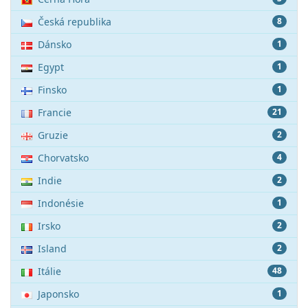
Česká republika
8
Dánsko
1
Egypt
1
Finsko
1
Francie
21
Gruzie
2
Chorvatsko
4
Indie
2
Indonésie
1
Irsko
2
Island
2
Itálie
48
Japonsko
1