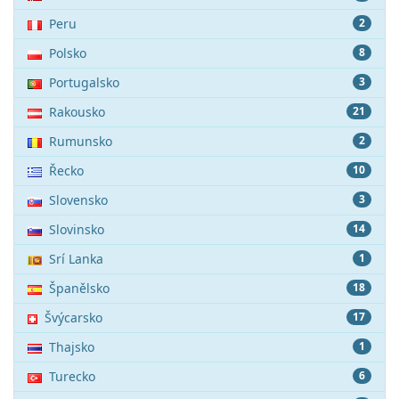
Peru
2
Polsko
8
Portugalsko
3
Rakousko
21
Rumunsko
2
Řecko
10
Slovensko
3
Slovinsko
14
Srí Lanka
1
Španělsko
18
Švýcarsko
17
Thajsko
1
Turecko
6