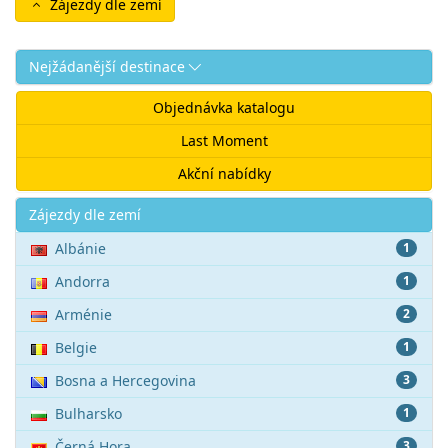
Zájezdy dle zemí
Nejžádanější destinace
Objednávka katalogu
Last Moment
Akční nabídky
Akce
Zájezdy dle zemí
Albánie
1
Andorra
1
Arménie
2
Belgie
1
Bosna a Hercegovina
3
Bulharsko
1
Černá Hora
3