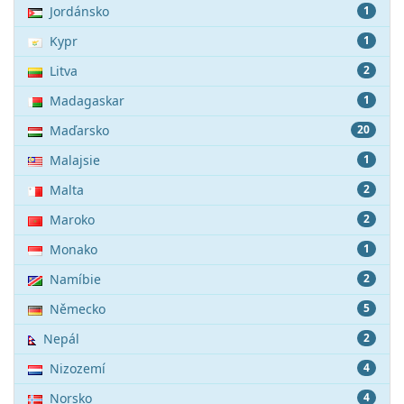
Jordánsko
1
Kypr
1
Litva
2
Madagaskar
1
Maďarsko
20
Malajsie
1
Malta
2
Maroko
2
Monako
1
Namíbie
2
Německo
5
Nepál
2
Nizozemí
4
Norsko
4