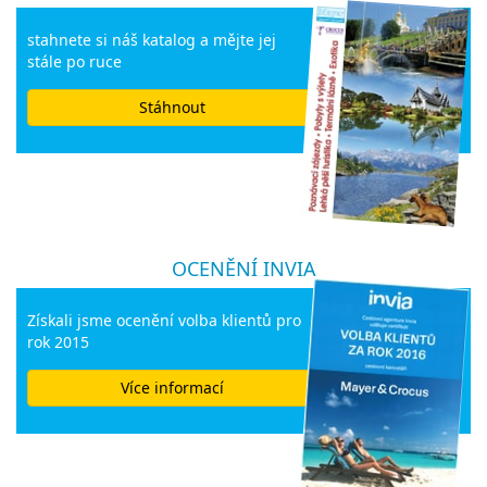
stahnete si náš katalog a mějte jej
stále po ruce
Stáhnout
OCENĚNÍ INVIA
Získali jsme ocenění volba klientů pro
rok 2015
Více informací