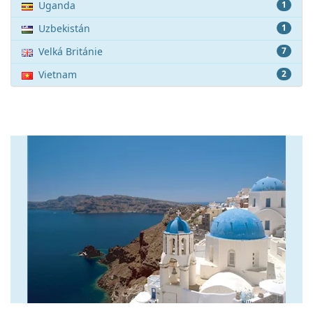
Uganda
1
Uzbekistán
1
Velká Británie
7
Vietnam
2