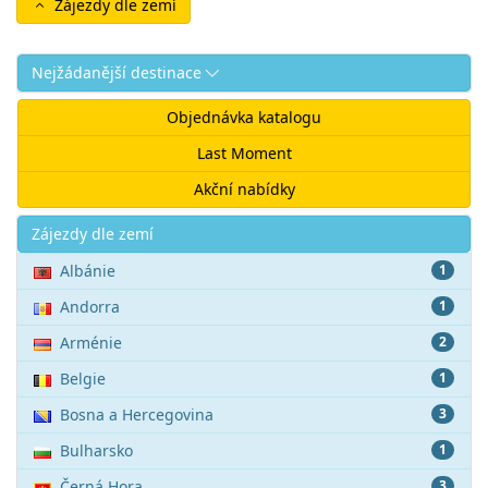
Zájezdy dle zemí
Nejžádanější destinace
Objednávka katalogu
Last Moment
Akční nabídky
Akce
Zájezdy dle zemí
Albánie
1
Andorra
1
Arménie
2
Belgie
1
Bosna a Hercegovina
3
Bulharsko
1
Černá Hora
3