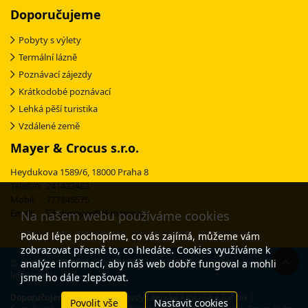
Doporučujeme
Pobyty s výlety
Termální lázně
Poznávací zájezdy
Krátkodobé poznávací
Lehká pěší turistika
Vzdálené země
Mayer & Crocus s.r.o.
Heydukova 1589/6, 18000 Praha 8
Telefon: 241432483
Mobil: 777845575
Email:
ckmayer@ckmayer.cz
Na našem webu používáme cookies
Pokud lépe pochopíme, co vás zajímá, můžeme vám
zobrazovat přesně to, co hledáte. Cookies využíváme k
analýze informací, aby náš web dobře fungoval a mohli
© 2003-2025 CK MAYER & CROCUS - specialista na poznávací zájezdy s 30-
letou tradicí
jsme ho dále zlepšovat.
Doporučujeme:
Poznávací zájezdy Latinská Amerika a Karibik
|
Povolit vše
Nastavit cookies