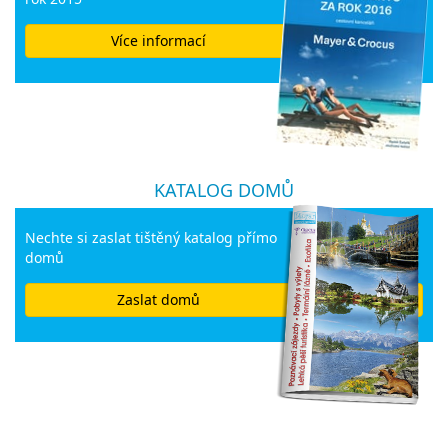
Více informací
KATALOG DOMŮ
Nechte si zaslat tištěný katalog přímo
domů
Zaslat domů