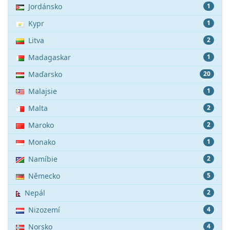
Jordánsko
1
Kypr
1
Litva
2
Madagaskar
1
Maďarsko
20
Malajsie
1
Malta
2
Maroko
2
Monako
1
Namíbie
2
Německo
5
Nepál
2
Nizozemí
4
Norsko
4