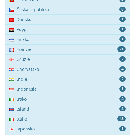
Česká republika
8
Dánsko
1
Egypt
1
Finsko
1
Francie
21
Gruzie
2
Chorvatsko
4
Indie
2
Indonésie
1
Irsko
2
Island
2
Itálie
48
Japonsko
1