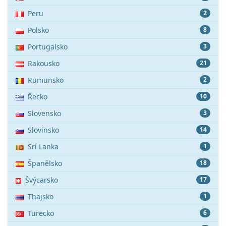
Peru
2
Polsko
8
Portugalsko
3
Rakousko
21
Rumunsko
2
Řecko
10
Slovensko
3
Slovinsko
14
Srí Lanka
1
Španělsko
18
Švýcarsko
17
Thajsko
1
Turecko
6