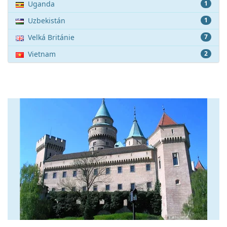
Uganda
1
Uzbekistán
1
Velká Británie
7
Vietnam
2