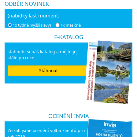
ODBĚR NOVINEK
(nabídky last moment)
1x týdně (vyšší slevy)
1x měsíčně
E-KATALOG
stahnete si náš katalog a mějte jej
stále po ruce
Stáhnout
OCENĚNÍ INVIA
Získali jsme ocenění volba klientů pro
rok 2015