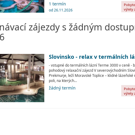
1 termín
Pobyto
výlety 
od 26.11.2026
lázní
návací zájezdy s žádným dostu
6
Slovinsko - relax v termálních 
- vstupné do termálních lázní Terme 3000 v ceně - 
pohodový relaxační zájezd V severovýchodním Slovi
Prekmurje, leží Moravské Toplice – klidné lázeňské
poli, na kterých…
žádný termín
Pobyto
výlety 
lázní