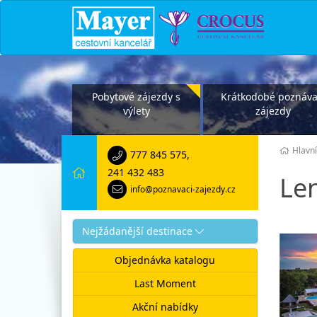
Pobytové zájezdy s
Krátkodobé poznáva
výlety
zájezdy
Hlavní
777 845 575
,
241 432 483
Le
info@poznavaci-zajezdy.cz
Nejžádanější destinace
Objednávka katalogu
Last Moment
Akční nabídky