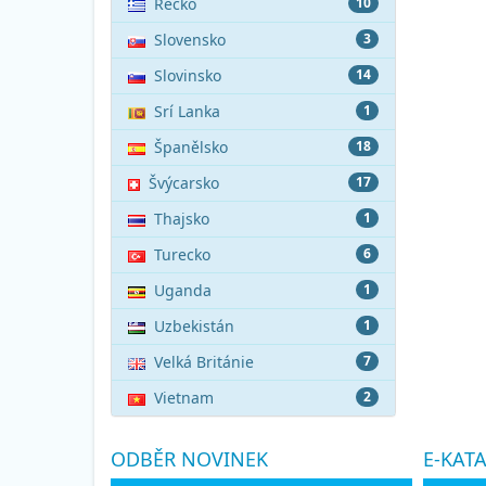
Řecko
10
Slovensko
3
Slovinsko
14
Srí Lanka
1
Španělsko
18
Švýcarsko
17
Thajsko
1
Turecko
6
Uganda
1
Uzbekistán
1
Velká Británie
7
Vietnam
2
ODBĚR NOVINEK
E-KAT