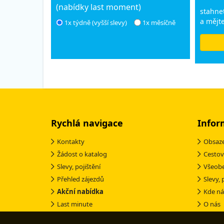
(nabídky last moment)
stahnet
a mějte
1x týdně (vyšší slevy)
1x měsíčně
Rychlá navigace
Infor
Kontakty
Obsaze
Žádost o katalog
Cestov
Slevy, pojištění
Všeob
Přehled zájezdů
Slevy, 
Akční nabídka
Kde ná
Last minute
O nás