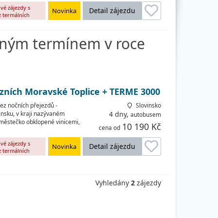
vé zájezdy s
Detail zájezdu
Novinka
z termálních
pným termínem v roce
lázních Moravské Toplice + TERME 3000
bez nočních přejezdů -
Slovinsko
nsku, v kraji nazývaném
4 dny,
autobusem
 městečko obklopené vinicemi,
10 190 Kč
cena od
vé zájezdy s
Detail zájezdu
Novinka
z termálních
Vyhledány
2
zájezdy