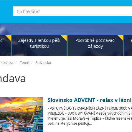
co
hledáte
cí
Zájezdy s lehkou pěší
Podrobné poznávací
T
turistikou
zájezdy
 stránka
Země
Slovinsko
ndava
Slovinsko ADVENT - relax v lázn
- VSTUPNÉ DO TERMÁLNÍCH LÁZNÍ TERME 3000 V 
PŘEJEZDŮ - LUX UBYTOVÁNÍ V severovýchodním Slo
Prekmurje, leží Moravské Toplice – klidné lázeňské
poli, na kterých se pěstují…