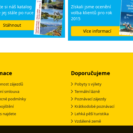
e si náš katalog
Získali jsme ocenění
 jej stále po ruce
volba klientů pro rok
2015
Stáhnout
Více informací
mace
Doporučujeme
nost zájezdů
Pobyty s výlety
ní smlouva
Termální lázně
ecné podmínky
Poznávací zájezdy
pojištění
Krátkodobé poznávací
s najdete
Lehká pěší turistika
Vzdálené země