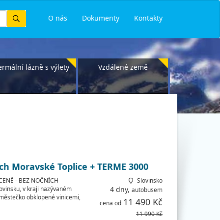
Vyhledat
O nás
Dokumenty
Kontakty
ermální lázně s výlety
Vzdálené země
ích Moravské Toplice + TERME 3000
CENĚ - BEZ NOČNÍCH
Slovinsko
vinsku, v kraji nazývaném
4 dny,
autobusem
 městečko obklopené vinicemi,
11 490 Kč
cena od
11 990 Kč