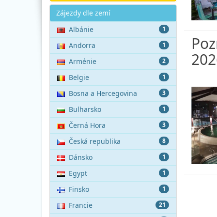
Akce
Zájezdy dle zemí
Albánie
1
Poz
Andorra
1
202
Arménie
2
Belgie
1
Bosna a Hercegovina
3
Bulharsko
1
Černá Hora
3
Česká republika
8
Dánsko
1
Egypt
1
Finsko
1
Francie
21