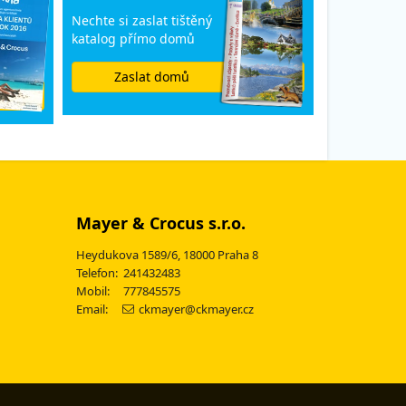
Nechte si zaslat tištěný
katalog přímo domů
Zaslat domů
Mayer & Crocus s.r.o.
Heydukova 1589/6, 18000 Praha 8
Telefon: 241432483
Mobil: 777845575
Email:
ckmayer@ckmayer.cz