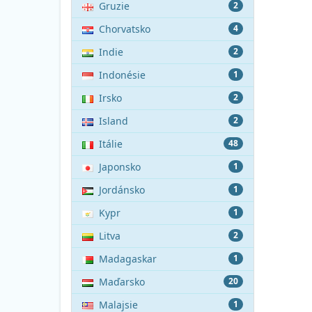
Gruzie
2
Chorvatsko
4
Indie
2
Indonésie
1
Irsko
2
Island
2
Itálie
48
Japonsko
1
Jordánsko
1
Kypr
1
Litva
2
Madagaskar
1
Maďarsko
20
Malajsie
1