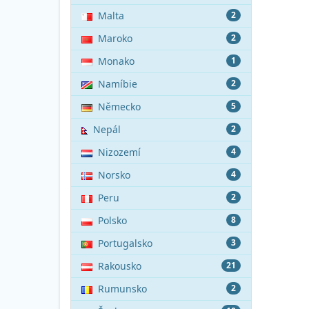
Malta
2
Maroko
2
Monako
1
Namíbie
2
Německo
5
Nepál
2
Nizozemí
4
Norsko
4
Peru
2
Polsko
8
Portugalsko
3
Rakousko
21
Rumunsko
2