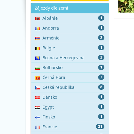
Akce
Zájezdy dle zemí
Albánie
1
Andorra
1
Arménie
2
Belgie
1
Bosna a Hercegovina
3
Bulharsko
1
Černá Hora
3
Česká republika
8
Dánsko
1
Egypt
1
Finsko
1
Francie
21