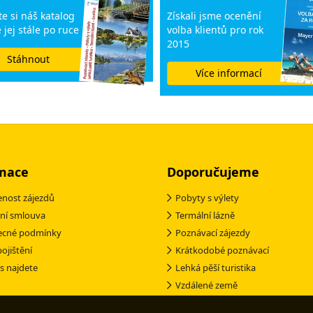
e si náš katalog
Získali jsme ocenění
 jej stále po ruce
volba klientů pro rok
2015
Stáhnout
Více informací
mace
Doporučujeme
nost zájezdů
Pobyty s výlety
ní smlouva
Termální lázně
ecné podmínky
Poznávací zájezdy
pojištění
Krátkodobé poznávací
s najdete
Lehká pěší turistika
Vzdálené země