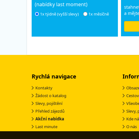
(nabídky last moment)
stahnet
a mějte
1x týdně (vyšší slevy)
1x měsíčně
Rychlá navigace
Infor
Kontakty
Obsaze
Žádost o katalog
Cestov
Slevy, pojištění
Všeob
Přehled zájezdů
Slevy, 
Akční nabídka
Kde ná
Last minute
O nás