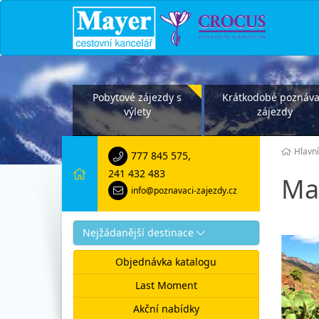
Pobytové zájezdy s
Krátkodobé poznáva
výlety
zájezdy
Hlavní
777 845 575
,
241 432 483
Ma
info@poznavaci-zajezdy.cz
Nejžádanější destinace
Objednávka katalogu
Last Moment
Akční nabídky