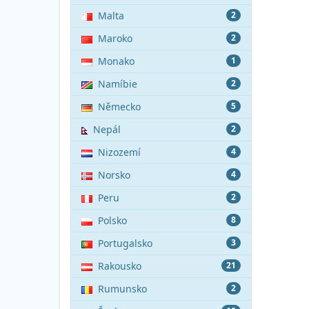
Malta
2
Maroko
2
Monako
1
Namíbie
2
Německo
5
Nepál
2
Nizozemí
4
Norsko
4
Peru
2
Polsko
8
Portugalsko
3
Rakousko
21
Rumunsko
2