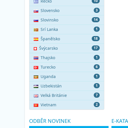
Řecko
10
Slovensko
3
Slovinsko
14
Srí Lanka
1
Španělsko
18
Švýcarsko
17
Thajsko
1
Turecko
6
Uganda
1
Uzbekistán
1
Velká Británie
7
Vietnam
2
ODBĚR NOVINEK
E-KAT