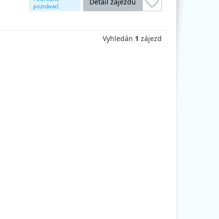
Detail zájezdu
poznávací
okruhy
Vyhledán
1
zájezd