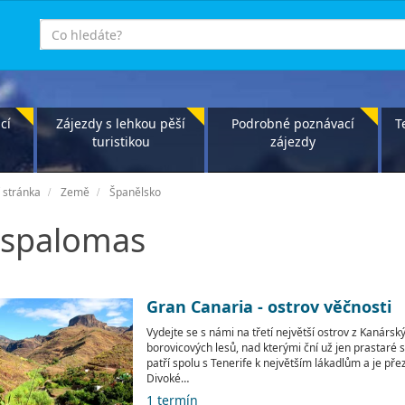
co
hledáte
cí
Zájezdy s lehkou pěší
Podrobné poznávací
T
turistikou
zájezdy
 stránka
Země
Španělsko
spalomas
Gran Canaria - ostrov věčnosti
Vydejte se s námi na třetí největší ostrov z Kanársk
borovicových lesů, nad kterými ční už jen prastaré
patří spolu s Tenerife k největším lákadlům a je pře
Divoké…
1 termín