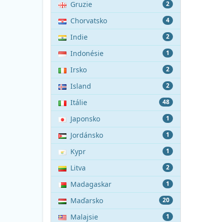
Gruzie
2
Chorvatsko
4
Indie
2
Indonésie
1
Irsko
2
Island
2
Itálie
48
Japonsko
1
Jordánsko
1
Kypr
1
Litva
2
Madagaskar
1
Maďarsko
20
Malajsie
1