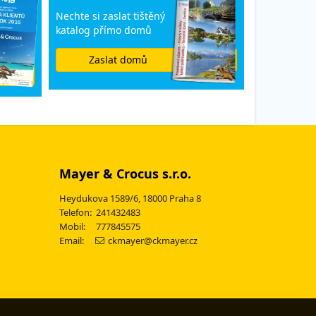
Nechte si zaslat tištěný
katalog přímo domů
Zaslat domů
Mayer & Crocus s.r.o.
Heydukova 1589/6, 18000 Praha 8
Telefon: 241432483
Mobil: 777845575
Email:
ckmayer@ckmayer.cz