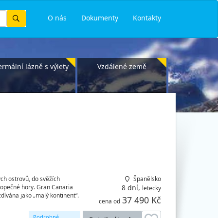
Vyhledat
O nás
Dokumenty
Kontakty
ermální lázně s výlety
Vzdálené země
ých ostrovů, do svěžích
Španělsko
 sopečné hory. Gran Canaria
8 dní,
letecky
zdívána jako „malý kontinent“.
37 490 Kč
cena od
Podrobné