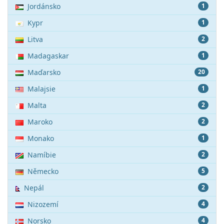
Jordánsko
1
Kypr
1
Litva
2
Madagaskar
1
Maďarsko
20
Malajsie
1
Malta
2
Maroko
2
Monako
1
Namíbie
2
Německo
5
Nepál
2
Nizozemí
4
Norsko
4