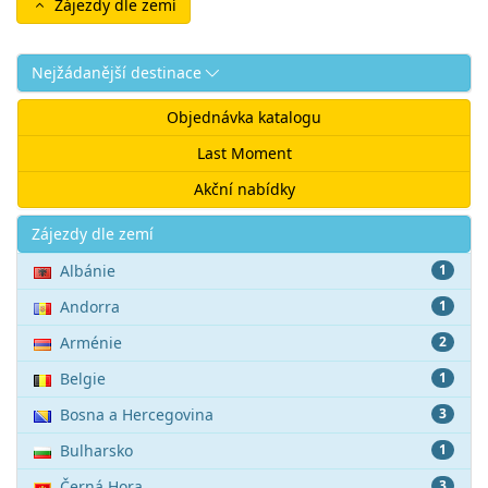
Zájezdy dle zemí
Nejžádanější destinace
Objednávka katalogu
Last Moment
Akční nabídky
Akce
Zájezdy dle zemí
Albánie
1
Andorra
1
Arménie
2
Belgie
1
Bosna a Hercegovina
3
Bulharsko
1
Černá Hora
3