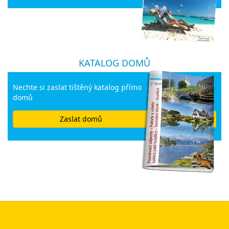
KATALOG DOMŮ
Nechte si zaslat tištěný katalog přímo
domů
Zaslat domů