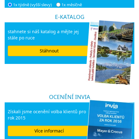
1x týdně (vyšší slevy)
1x měsíčně
E-KATALOG
stahnete si náš katalog a mějte jej
stále po ruce
Stáhnout
OCENĚNÍ INVIA
Získali jsme ocenění volba klientů pro
rok 2015
Více informací