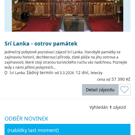
Srí Lanka - ostrov památek
Jedinečný pobytově poznávací zájezd Srí Lanka. Starobylé památky se
zajímavou historií, dechberoucí příroda, zlaté pláže na jihu ostrova a
zajímavosti, které stojí stranou turistického ruchu vás nadchnou. Poznejte
tedy s námi přítmí jeskynních…
žádný termín
12 dní,
Srí Lanka
od 3.3.2026
letecky
57 390 Kč
cena od
Detail zájezdu
Vyhledán
1
zájezd
ODBĚR NOVINEK
(nabídky last moment)