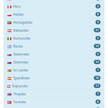
Peru
2
Polsko
8
Portugalsko
3
Rakousko
21
Rumunsko
2
Řecko
10
Slovensko
3
Slovinsko
14
Srí Lanka
1
Španělsko
18
Švýcarsko
17
Thajsko
1
Turecko
6