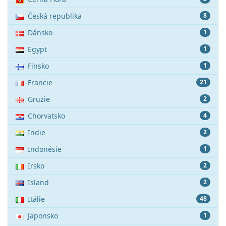
Česká republika
8
Dánsko
1
Egypt
1
Finsko
1
Francie
21
Gruzie
2
Chorvatsko
4
Indie
2
Indonésie
1
Irsko
2
Island
2
Itálie
48
Japonsko
1