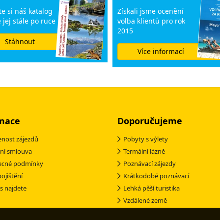
e si náš katalog
Získali jsme ocenění
 jej stále po ruce
volba klientů pro rok
2015
Stáhnout
Více informací
mace
Doporučujeme
nost zájezdů
Pobyty s výlety
ní smlouva
Termální lázně
ecné podmínky
Poznávací zájezdy
pojištění
Krátkodobé poznávací
s najdete
Lehká pěší turistika
Vzdálené země