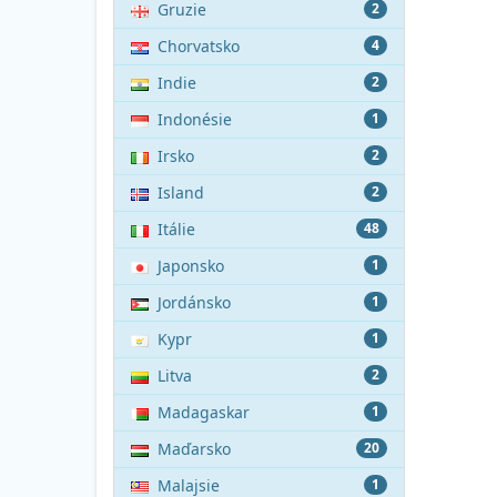
Gruzie
2
Chorvatsko
4
Indie
2
Indonésie
1
Irsko
2
Island
2
Itálie
48
Japonsko
1
Jordánsko
1
Kypr
1
Litva
2
Madagaskar
1
Maďarsko
20
Malajsie
1