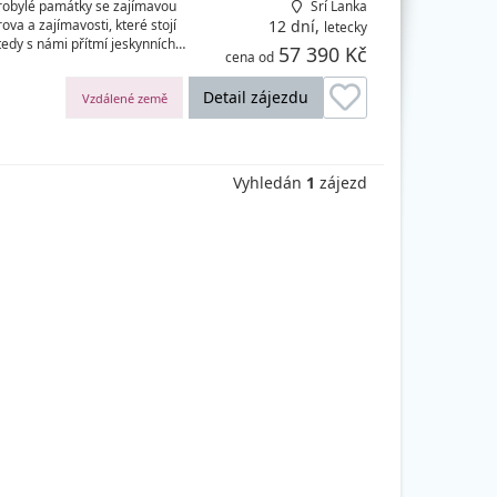
arobylé památky se zajímavou
Srí Lanka
rova a zajímavosti, které stojí
12 dní,
letecky
tedy s námi přítmí jeskynních…
57 390 Kč
cena od
Detail zájezdu
Vzdálené země
Vyhledán
1
zájezd