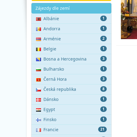
Akce
Zájezdy dle zemí
Albánie
1
Andorra
1
Arménie
2
Belgie
1
Bosna a Hercegovina
3
Bulharsko
1
Černá Hora
3
Česká republika
8
Dánsko
1
Egypt
1
Finsko
1
Francie
21