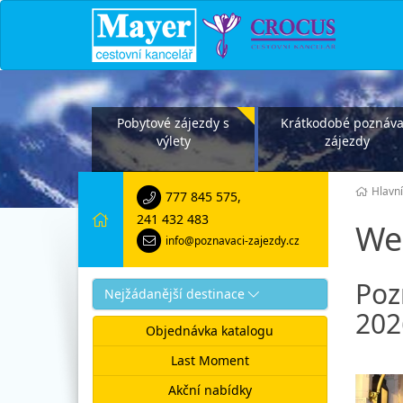
Pobytové zájezdy s
Krátkodobé poznáva
výlety
zájezdy
Hlavní
777 845 575
,
241 432 483
We
info@poznavaci-zajezdy.cz
Poz
Nejžádanější destinace
202
Objednávka katalogu
Last Moment
Akční nabídky