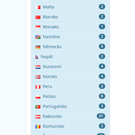
Malta
2
Maroko
2
Monako
1
Namíbie
2
Německo
5
Nepál
2
Nizozemí
4
Norsko
4
Peru
2
Polsko
8
Portugalsko
3
Rakousko
21
Rumunsko
2