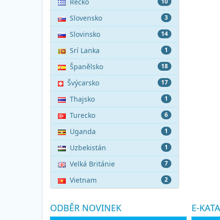
Řecko
10
Slovensko
3
Slovinsko
14
Srí Lanka
1
Španělsko
18
Švýcarsko
17
Thajsko
1
Turecko
6
Uganda
1
Uzbekistán
1
Velká Británie
7
Vietnam
2
ODBĚR NOVINEK
E-KAT