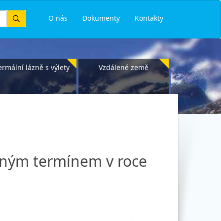
Vyhledat
O nás
Dokumenty
Kontakty
ermální lázně s výlety
Vzdálené země
pným termínem v roce