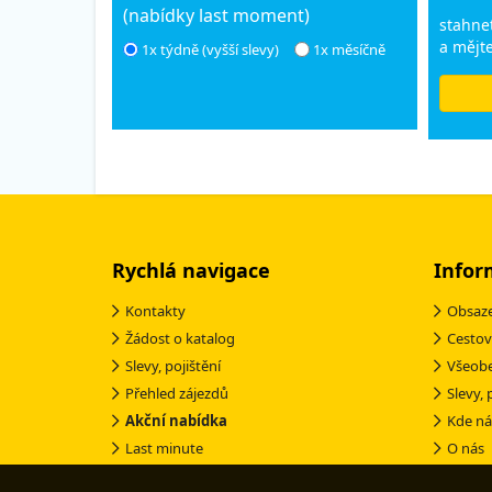
(nabídky last moment)
stahnet
a mějte
1x týdně (vyšší slevy)
1x měsíčně
Rychlá navigace
Infor
Kontakty
Obsaze
Žádost o katalog
Cestov
Slevy, pojištění
Všeob
Přehled zájezdů
Slevy, 
Akční nabídka
Kde ná
Last minute
O nás