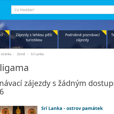
co
hledáte
cí
Zájezdy s lehkou pěší
Podrobné poznávací
T
turistikou
zájezdy
 stránka
Země
Srí Lanka
ligama
návací zájezdy s žádným dostu
6
Srí Lanka - ostrov památek