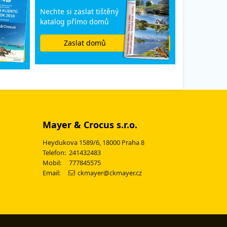
Nechte si zaslat tištěný
katalog přímo domů
Zaslat domů
Mayer & Crocus s.r.o.
Heydukova 1589/6, 18000 Praha 8
Telefon: 241432483
Mobil: 777845575
Email:
ckmayer@ckmayer.cz