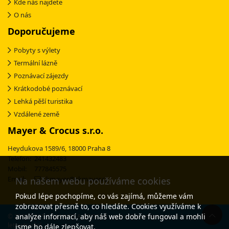
Kde nás najdete
O nás
Doporučujeme
Pobyty s výlety
Termální lázně
Poznávací zájezdy
Krátkodobé poznávací
Lehká pěší turistika
Vzdálené země
Mayer & Crocus s.r.o.
Heydukova 1589/6, 18000 Praha 8
Telefon: 241432483
Mobil: 777845575
Email:
ckmayer@ckmayer.cz
Na našem webu používáme cookies
Pokud lépe pochopíme, co vás zajímá, můžeme vám
zobrazovat přesně to, co hledáte. Cookies využíváme k
analýze informací, aby náš web dobře fungoval a mohli
© 2003-2025 CK MAYER & CROCUS - specialista na poznávací zájezdy s 30-
letou tradicí
jsme ho dále zlepšovat.