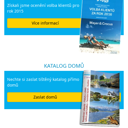
Získali jsme ocenění volba klientů pro
rok 2015
Více informací
KATALOG DOMŮ
Nechte si zaslat tištěný katalog přímo
domů
Zaslat domů