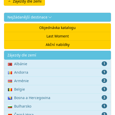
Zájezdy dle zemí
Nejžádanější destinace
Objednávka katalogu
Last Moment
Akční nabídky
Akce
Zájezdy dle zemí
Albánie
1
Andorra
1
Arménie
2
Belgie
1
Bosna a Hercegovina
3
Bulharsko
1
Černá Hora
3