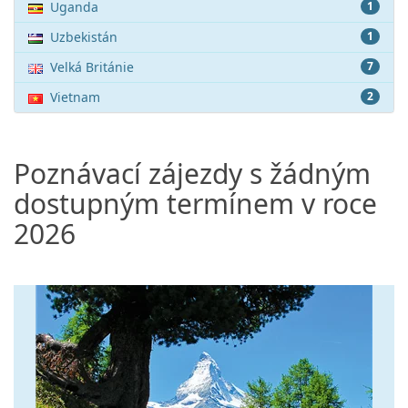
Uganda
1
Uzbekistán
1
Velká Británie
7
Vietnam
2
Poznávací zájezdy s žádným
dostupným termínem v roce
2026