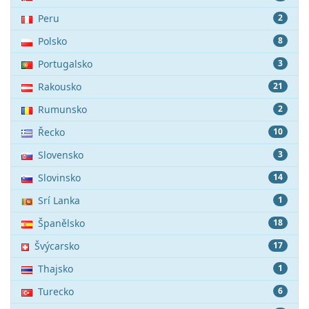
Peru
2
Polsko
8
Portugalsko
3
Rakousko
21
Rumunsko
2
Řecko
10
Slovensko
3
Slovinsko
14
Srí Lanka
1
Španělsko
18
Švýcarsko
17
Thajsko
1
Turecko
6