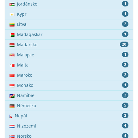
Jordánsko
1
Kypr
1
Litva
2
Madagaskar
1
Maďarsko
20
Malajsie
1
Malta
2
Maroko
2
Monako
1
Namíbie
2
Německo
5
Nepál
2
Nizozemí
4
Norsko
4