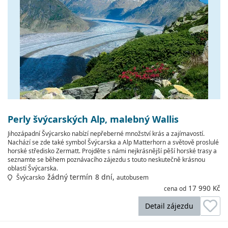
Perly švýcarských Alp, malebný Wallis
Jihozápadní Švýcarsko nabízí nepřeberné množství krás a zajímavostí.
Nachází se zde také symbol Švýcarska a Alp Matterhorn a světově proslulé
horské středisko Zermatt. Projděte s námi nejkrásnější pěší horské trasy a
seznamte se během poznávacího zájezdu s touto neskutečně krásnou
oblastí Švýcarska.
žádný termín
8 dní,
Švýcarsko
autobusem
17 990 Kč
cena od
Detail zájezdu