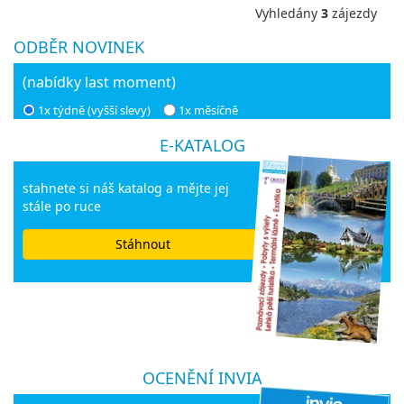
Vyhledány
3
zájezdy
ODBĚR NOVINEK
(nabídky last moment)
1x týdně (vyšší slevy)
1x měsíčně
E-KATALOG
stahnete si náš katalog a mějte jej
stále po ruce
Stáhnout
OCENĚNÍ INVIA