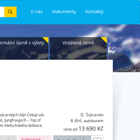
Vyhledat
O nás
Dokumenty
Kontakty
ermální lázně s výlety
Vzdálené země
výcarských Alp! Čekají vás
Švýcarsko
us, Jungfraujoch – Top of
6 dní,
autobusem
em Aletschského ledovce.
13 690 Kč
cena od
Krátkodobé