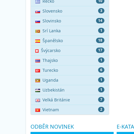
Řecko
10
Slovensko
3
Slovinsko
14
Srí Lanka
1
Španělsko
18
Švýcarsko
17
Thajsko
1
Turecko
6
Uganda
1
Uzbekistán
1
Velká Británie
7
Vietnam
2
ODBĚR NOVINEK
E-KAT