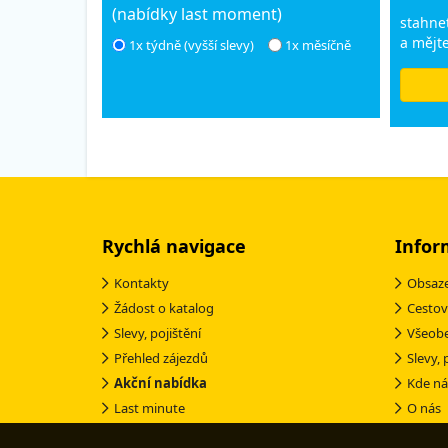
(nabídky last moment)
stahnet
a mějte
1x týdně (vyšší slevy)
1x měsíčně
Rychlá navigace
Infor
Kontakty
Obsaze
Žádost o katalog
Cestov
Slevy, pojištění
Všeob
Přehled zájezdů
Slevy, 
Akční nabídka
Kde ná
Last minute
O nás