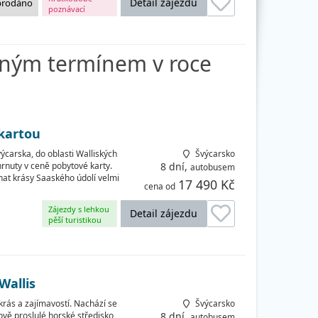
Detail zájezdu
prodáno
poznávací
zájezdy
pným termínem v roce
 kartou
ýcarska, do oblasti Walliských
Švýcarsko
ahrnuty v ceně pobytové karty.
8 dní,
autobusem
nat krásy Saaského údolí velmi
17 490 Kč
cena od
Zájezdy s lehkou
Detail zájezdu
pěší turistikou
Wallis
rás a zajímavostí. Nachází se
Švýcarsko
ově proslulé horské středisko
8 dní,
autobusem