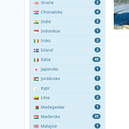
Gruzie
2
Chorvatsko
4
Indie
2
Indonésie
1
Irsko
2
Island
2
Itálie
48
Japonsko
1
Jordánsko
1
Kypr
1
Litva
2
Madagaskar
1
Maďarsko
20
Malajsie
1