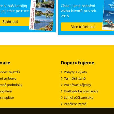
e si náš katalog
Získali jsme ocenění
 jej stále po ruce
volba klientů pro rok
2015
Stáhnout
Více informací
mace
Doporučujeme
nost zájezdů
Pobyty s výlety
ní smlouva
Termální lázně
ecné podmínky
Poznávací zájezdy
pojištění
Krátkodobé poznávací
s najdete
Lehká pěší turistika
Vzdálené země