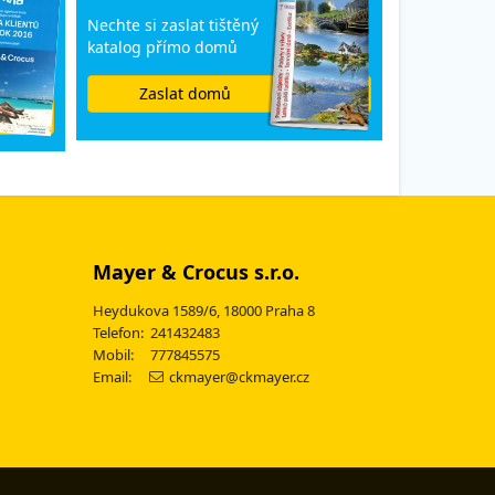
Nechte si zaslat tištěný
katalog přímo domů
Zaslat domů
Mayer & Crocus s.r.o.
Heydukova 1589/6, 18000 Praha 8
Telefon: 241432483
Mobil: 777845575
Email:
ckmayer@ckmayer.cz