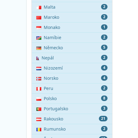
Malta
2
Maroko
2
Monako
1
Namíbie
2
Německo
5
Nepál
2
Nizozemí
4
Norsko
4
Peru
2
Polsko
8
Portugalsko
3
Rakousko
21
Rumunsko
2