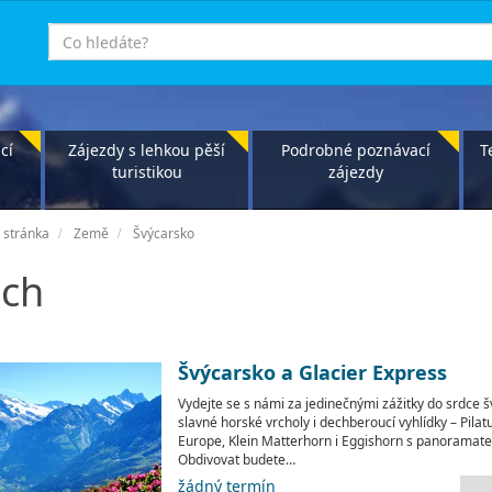
co
hledáte
cí
Zájezdy s lehkou pěší
Podrobné poznávací
T
turistikou
zájezdy
 stránka
Země
Švýcarsko
sch
Švýcarsko a Glacier Express
Vydejte se s námi za jedinečnými zážitky do srdce š
slavné horské vrcholy i dechberoucí vyhlídky – Pilat
Europe, Klein Matterhorn i Eggishorn s panoramat
Obdivovat budete…
žádný termín