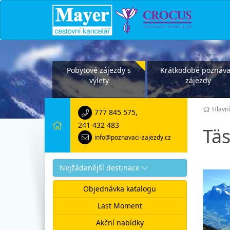
Pobytové zájezdy s
Krátkodobé poznáva
výlety
zájezdy
Hlavní
777 845 575
,
241 432 483
Tä
info@poznavaci-zajezdy.cz
Nejžádanější destinace
Objednávka katalogu
Last Moment
Akční nabídky