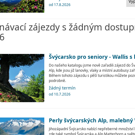
Vy
od 17.8.2026
návací zájezdy s žádným dostu
6
Švýcarsko pro seniory - Wallis s
Do našeho katalogu jsme nově zařadili zájezd do Šv
Alp, kde jsou již lanovky, vlaky a místní autobusy z
Během tohoto zájezdu s pěší turistikou můžete poz
podrobně.
žádný termín
od 10.7.2026
Perly švýcarských Alp, malebný 
Jihozápadní Švýcarsko nabízí nepřeberné množství k
zde také symbol Švýcarska a Alp Matterhorn a svět