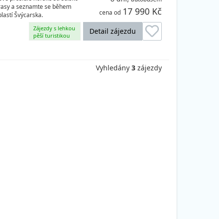
 trasy a seznamte se během
17 990 Kč
cena od
lastí Švýcarska.
Zájezdy s lehkou
Detail zájezdu
pěší turistikou
Vyhledány
3
zájezdy