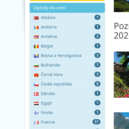
Akce
Zájezdy dle zemí
Albánie
1
Poz
Andorra
1
202
Arménie
2
Belgie
1
Bosna a Hercegovina
3
Bulharsko
1
Černá Hora
3
Česká republika
8
Dánsko
1
Egypt
1
Finsko
1
Francie
21